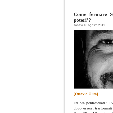
Come fermare Sa
poteri’?
sabato 10 Agosto 2019
[Ottavio Olita]
Ed ora pentastellati? I 
dopo essersi trasformat