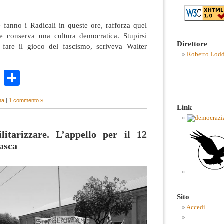
me fanno i Radicali in queste ore, rafforza quel
e conserva una cultura democratica. Stupirsi
Direttore
a fare il gioco del fascismo, scriveva Walter
Roberto Lod
k
r
ail
WhatsApp
Condividi
na
|
1 commento »
Link
itarizzare. L’appello per il 12
asca
Sito
Accedi