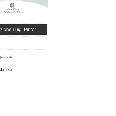
ione Luigi Pintor
pinioni
ateriali