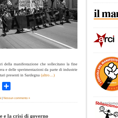
i della manifestazione che sollecitano la fine
rra e delle sperimentazioni da parte di industrie
itari presenti in Sardegna
(altro…)
k
r
ail
WhatsApp
Condividi
i
|
Nessun commento »
le e la crisi di governo