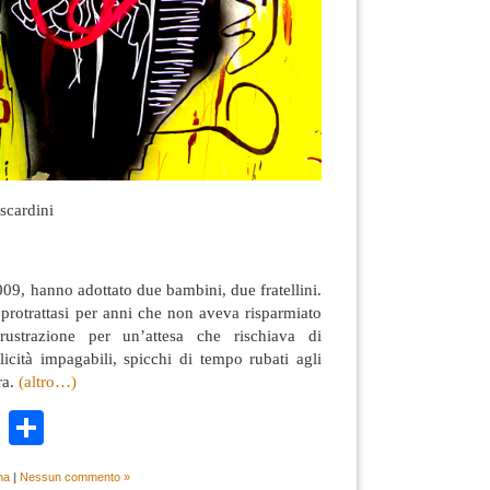
scardini
009, hanno adottato due bambini, due fratellini.
protrattasi per anni che non aveva risparmiato
rustrazione per un’attesa che rischiava di
icità impagabili, spicchi di tempo rubati agli
ra.
(altro…)
k
r
ail
WhatsApp
Condividi
na
|
Nessun commento »