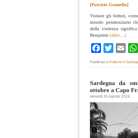
[Patrizio Gonnella]
Visitare gli Istituti, co
mondo penitenziario ch
della violenza signific
Benjamin
(altro…)
Faceboo
Twitte
Em
Pubblicato in
Politiche in Sardeg
Sardegna da smil
ottobre a Capo Fr
venerdì 16 Agosto 2019