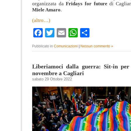
organizzata da
Fridays for future
di
Cagliar
Miele Amaro
.
(altro…)
Facebook
Twitter
Email
WhatsApp
Condividi
Pubblicato in
Comunicazioni
|
Nessun commento »
Liberiamoci dalla guerra: Sit-in per
novembre a Cagliari
sabato 29 Ottobre 2022