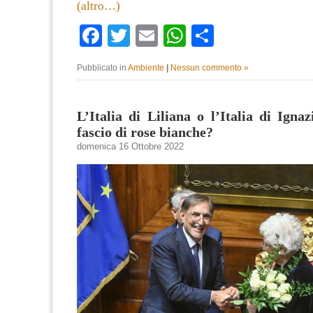
(altro…)
Facebook
Twitter
Email
WhatsApp
Condividi
Pubblicato in
Ambiente
|
Nessun commento »
L’Italia di Liliana o l’Italia di Igna
fascio di rose bianche?
domenica 16 Ottobre 2022