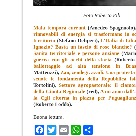
Foto Roberto Pili
Mala tempora currunt
(Amedeo Spagnuolo)
rinnovabili di energia si trasformano in s
territorio
(Stefano Deliperi),
L’Italia di Lili
Ignazio? Basta un fascio di rose bianche?
(
Sanità territoriale e persone anziane
(Mari
guerra con gli occhi della storia
(Roberto
ballottaggio ad alta tensione in Bras
Matteuzzi),
Zan, zendegi, azadi. Una protesta
scuote le fondamenta della Repubblica Is
Tortolini),
Settore agropastorale: il clamo
della Giunta Regionale
(red),
A un anno dall’
la Cgil ritorna in piazza per l’uguaglianz
(Roberto Loddo).
Buona lettura.
Facebook
Twitter
Email
WhatsApp
Condividi