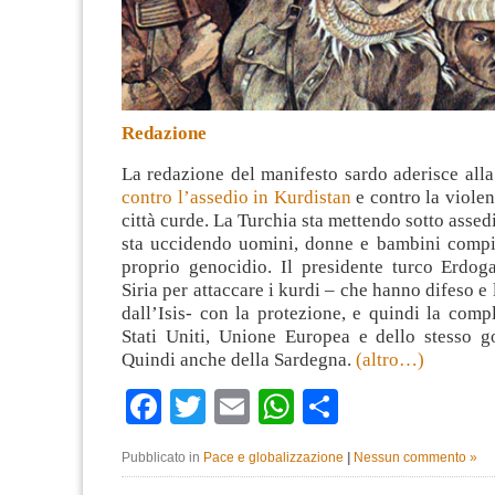
Redazione
La redazione del manifesto sardo aderisce all
contro l’assedio in Kurdistan
e contro la violen
città curde. La Turchia sta mettendo sotto assedi
sta uccidendo uomini, donne e bambini comp
proprio genocidio. Il presidente turco Erdog
Siria per attaccare i kurdi – che hanno difeso e
dall’Isis- con la protezione, e quindi la comp
Stati Uniti, Unione Europea e dello stesso go
Quindi anche della Sardegna.
(altro…)
Facebook
Twitter
Email
WhatsApp
Condividi
Pubblicato in
Pace e globalizzazione
|
Nessun commento »