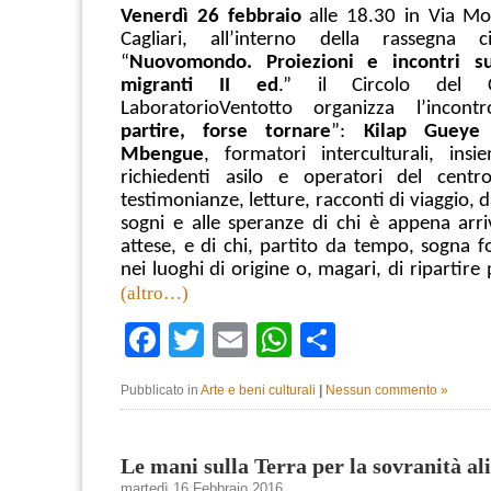
Venerdì
26 febbraio
alle 18.30 in Via Mo
Cagliari, all’interno della rassegna ci
“
Nuovomondo. Proiezioni e incontri su
migranti II ed
.” il Circolo del 
LaboratorioVentotto organizza l’incont
partire, forse tornare
”:
Kilap Guey
Mbengue
, formatori interculturali, ins
richiedenti asilo e operatori del cent
testimonianze, letture, racconti di viaggio, 
sogni e alle speranze di chi è appena arri
attese, e di chi, partito da tempo, sogna f
nei luoghi di origine o, magari, di ripartire
(altro…)
Facebook
Twitter
Email
WhatsApp
Condividi
Pubblicato in
Arte e beni culturali
|
Nessun commento »
Le mani sulla Terra per la sovranità a
martedì 16 Febbraio 2016