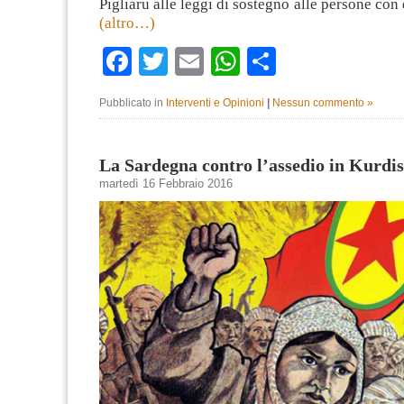
Pigliaru alle leggi di sostegno alle persone con 
(altro…)
Facebook
Twitter
Email
WhatsApp
Condividi
Pubblicato in
Interventi e Opinioni
|
Nessun commento »
La Sardegna contro l’assedio in Kurdi
martedì 16 Febbraio 2016