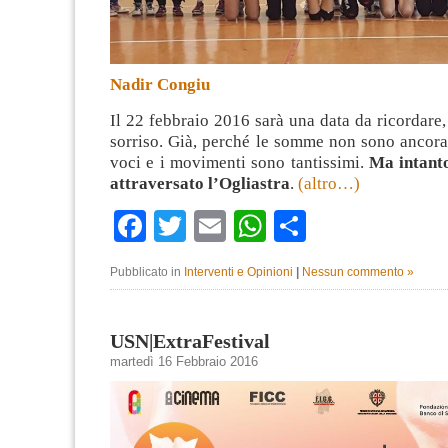
Nadir Congiu
Il 22 febbraio 2016 sarà una data da ricordare,
sorriso. Già, perché le somme non sono ancora s
voci e i movimenti sono tantissimi.
Ma intant
attraversato l’Ogliastra
.
(altro…)
Facebook
Twitter
Email
WhatsApp
Condividi
Pubblicato in
Interventi e Opinioni
|
Nessun commento »
USN|ExtraFestival
martedì 16 Febbraio 2016