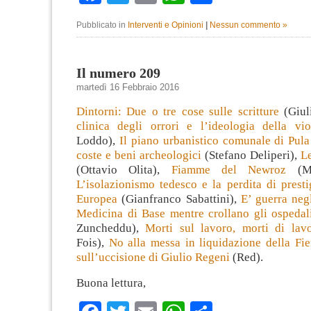
Pubblicato in
Interventi e Opinioni
|
Nessun commento »
Il numero 209
martedì 16 Febbraio 2016
Dintorni: Due o tre cose sulle scritture
(Giul
clinica degli orrori e l’ideologia della vio
Loddo),
Il piano urbanistico comunale di Pula
coste e beni archeologici
(Stefano Deliperi),
Le
(Ottavio Olita),
Fiamme del Newroz
(Mar
L’isolazionismo tedesco e la perdita di prest
Europea
(Gianfranco Sabattini),
E’ guerra neg
Medicina di Base mentre crollano gli ospedali
Zuncheddu),
Morti sul lavoro, morti di lav
Fois),
No alla messa in liquidazione della Fie
sull’uccisione di Giulio Regeni
(Red).
Buona lettura,