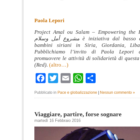
Paola Lepori
Project Amal ou Salam – Empowering the F
مشروع أمل وسلام è iniziativa dal basso che supporta i
bambini siriani in Siria, Giordania, Lib
Pubblichiamo l’invito di Paola Lepori 
promuovere le attività di solidarietà di quest
(Red).
(altro…)
Facebook
Twitter
Email
WhatsApp
Condividi
Pubblicato in
Pace e globalizzazione
|
Nessun commento »
Viaggiare, partire, forse sognare
martedì 16 Febbraio 2016