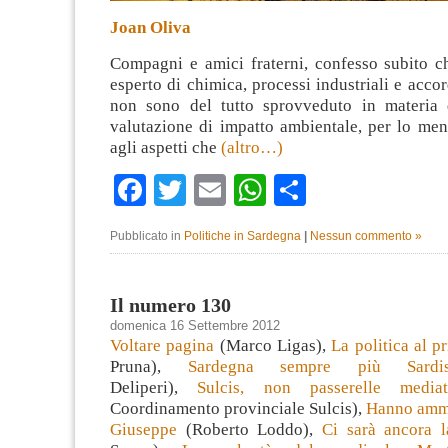
Joan Oliva
Compagni e amici fraterni, confesso subito 
esperto di chimica, processi industriali e accor
non sono del tutto sprovveduto in materia 
valutazione di impatto ambientale, per lo men
agli aspetti che
(altro…)
Facebook
Twitter
Email
WhatsApp
Condividi
Pubblicato in
Politiche in Sardegna
|
Nessun commento »
Il numero 130
domenica 16 Settembre 2012
Voltare pagina
(Marco Ligas),
La politica al p
Pruna),
Sardegna sempre più Sardis
Deliperi),
Sulcis, non passerelle mediat
Coordinamento provinciale Sulcis),
Hanno amma
Giuseppe
(Roberto Loddo),
Ci sarà ancora l