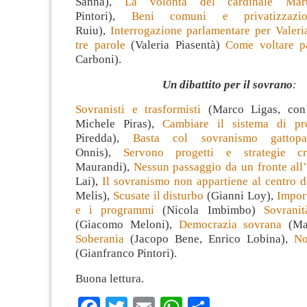
Sanna),
La volontà del cardinale Ma
Pintori),
Beni comuni e privatizzazio
Ruiu),
Interrogazione parlamentare per Valeri
tre parole
(Valeria Piasentà)
Come voltare p
Carboni).
Un dibattito per il sovrano
:
Sovranisti e trasformisti
(Marco Ligas, con 
Michele Piras),
Cambiare il sistema di pro
Piredda),
Basta col sovranismo gattopa
Onnis),
Servono progetti e strategie cre
Maurandi),
Nessun passaggio da un fronte all’
Lai),
Il sovranismo non appartiene al centro d
Melis),
Scusate il disturbo
(Gianni Loy),
Import
e i programmi
(Nicola Imbimbo)
Sovrani
(Giacomo Meloni),
Democrazia sovrana
(Ma
Soberania
(Jacopo Bene, Enrico Lobina),
No
(Gianfranco Pintori).
Buona lettura.