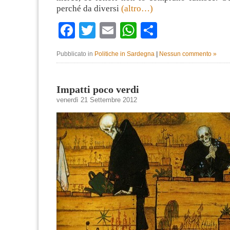
perché da diversi
(altro…)
Facebook
Twitter
Email
WhatsApp
Condividi
Pubblicato in
Politiche in Sardegna
|
Nessun commento »
Impatti poco verdi
venerdì 21 Settembre 2012