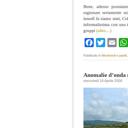
Bene, adesso possiamo
ragionare seriamente s
lunedì fa siamo stati, 
informalissima con una t
gruppi
(altro…)
Faceboo
Twitte
Em
Pubblicato in
Movimenti e partiti
Anomalie d’onda n
mercoledì 16 Aprile 2008