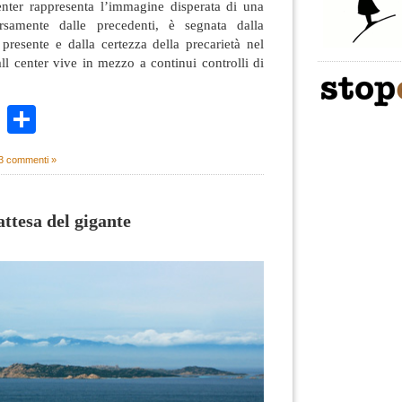
enter rappresenta l’immagine disperata di una
rsamente dalle precedenti, è segnata dalla
presente e dalla certezza della precarietà nel
all center vive in mezzo a continui controlli di
k
r
ail
WhatsApp
Condividi
3 commenti »
ttesa del gigante