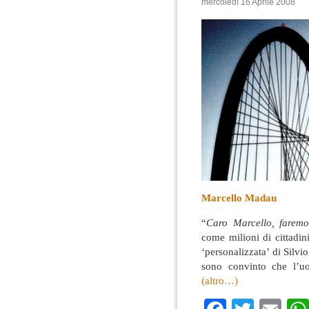
mercoledì 16 Aprile 2008
Marcello Madau
“
Caro Marcello, faremo 
come milioni di cittadin
‘personalizzata’ di Silv
sono convinto che l’uo
(altro…)