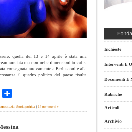
Fondaz
Inchieste
ssere: quella del 13 e 14 aprile è stata una
preannunciata ma non nelle dimensioni in cui si
Interventi E O
stata consegnata nuovamente a Berlusconi e alla
ostanza il quadro politico del paese risulta
Documenti E M
k
r
ail
WhatsApp
Condividi
Rubriche
democrazia
,
Storia politica
|
14 commenti »
Articoli
Archivio
Messina