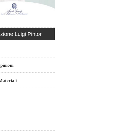
ione Luigi Pintor
pinioni
ateriali