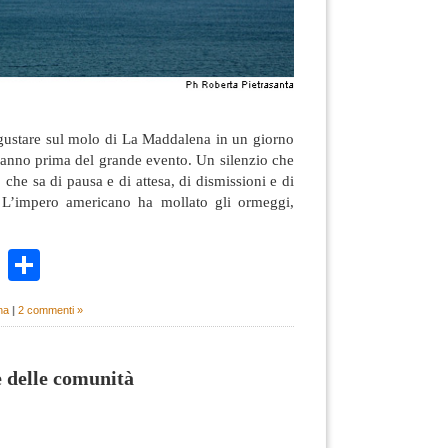
 gustare sul molo di La Maddalena in un giorno
n anno prima del grande evento. Un silenzio che
 che sa di pausa e di attesa, di dismissioni e di
. L’impero americano ha mollato gli ormeggi,
k
r
ail
WhatsApp
Condividi
na
|
2 commenti »
e delle comunità