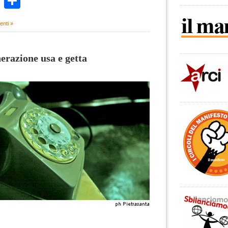
k
r
ail
WhatsApp
Condividi
nti »
nerazione usa e getta