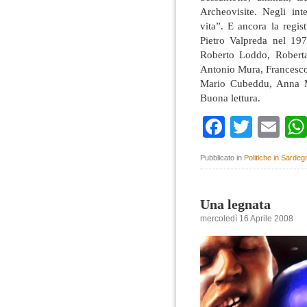
Archeovisite. Negli inte
vita”. E ancora la regis
Pietro Valpreda nel 19
Roberto Loddo, Roberta 
Antonio Mura, Francesc
Mario Cubeddu, Anna Ma
Buona lettura.
Faceboo
Twitte
Em
Pubblicato in
Politiche in Sardeg
Una legnata
mercoledì 16 Aprile 2008