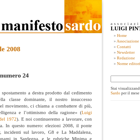
associaz
LUIGI PI
Home
Associazione
Contatti
le 2008
Newsletter
Redazione
Norme editori
l numero 24
Stai visualizzand
 spostamento a destra prodotto dal cedimento
Sardo
per il mese
della classe dominante, il nostro insuccesso
 del movimento, ci chiama a combattere di più,
elligenza e l’ottimismo della ragione» (
Luigi
 del 1972
). E noi continueremo a lavorare, con
a. In questo numero: elezioni 2008, il ponte
ter, incidenti sul lavoro, G8 e La Maddalena,
tsunami in Sardegna, e le rubriche Minima e