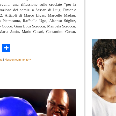
rventi, una riflessione sulle crociate “per la
trazione dei comizi a Sassari di Luigi Pintor e
72. Articoli di Marco Ligas, Marcello Madau,
Pietrasanta, Raffaello Ugo, Alfonso Stiglitz,
o Cocco, Gian Luca Scroccu, Manuela Scroccu,
ria Janin, Mario Casari, Costantino Cossu.
k
r
ail
WhatsApp
Condividi
na
|
Nessun commento »