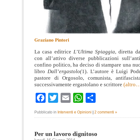
Graziano Pintori
La casa editrice
L’Ultima Spiaggia
, diretta 
con all’attivo diverse pubblicazioni sull’ant
confino politico, ha deciso di stampare una nu
libro
Dall’ergastolo(
1). L’autore è Luigi Pod
pastore di Orgosolo, comunista, antifascist
successivamente ergastolano e scrittore
(altro
Facebook
Twitter
Email
WhatsApp
Condividi
Pubblicato in
Interventi e Opinioni
|
2 commenti »
Per un lavoro dignitoso