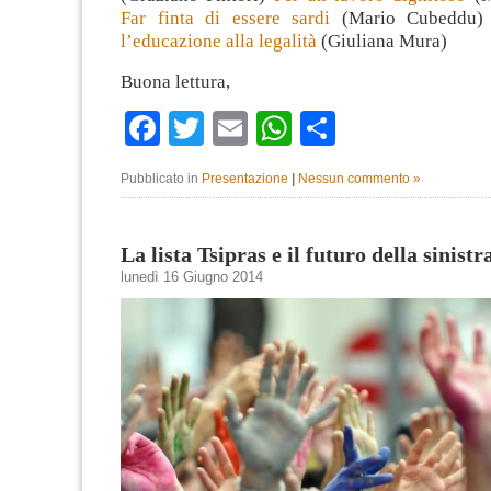
Far finta di essere sardi
(Mario Cubeddu
l’educazione alla legalità
(Giuliana Mura)
Buona lettura,
Facebook
Twitter
Email
WhatsApp
Condividi
Pubblicato in
Presentazione
|
Nessun commento »
La lista Tsipras e il futuro della sinistr
lunedì 16 Giugno 2014