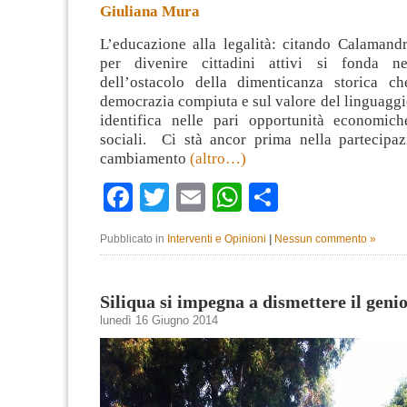
Giuliana Mura
L’educazione alla legalità: citando Calamandr
per divenire cittadini attivi si fonda n
dell’ostacolo della dimenticanza storica c
democrazia compiuta e sul valore del linguaggi
identifica nelle pari opportunità economic
sociali. Ci stà ancor prima nella partecipazi
cambiamento
(altro…)
Facebook
Twitter
Email
WhatsApp
Condividi
Pubblicato in
Interventi e Opinioni
|
Nessun commento »
Siliqua si impegna a dismettere il genio
lunedì 16 Giugno 2014