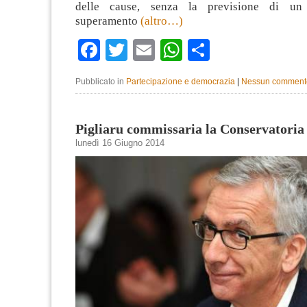
delle cause, senza la previsione di un 
superamento
(altro…)
Facebook
Twitter
Email
WhatsApp
Condividi
Pubblicato in
Partecipazione e democrazia
|
Nessun comment
Pigliaru commissaria la Conservatoria 
lunedì 16 Giugno 2014