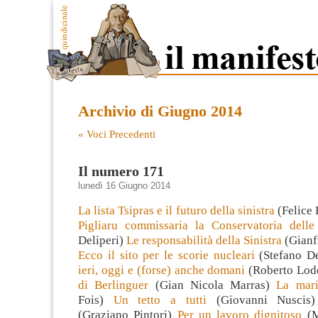
Archivio di Giugno 2014
« Voci Precedenti
Il numero 171
lunedì 16 Giugno 2014
La lista Tsipras e il futuro della sinistra
(Felice 
Pigliaru commissaria la Conservatoria delle
Deliperi)
Le responsabilità della Sinistra
(Gianf
Ecco il sito per le scorie nucleari
(Stefano De
ieri, oggi e (forse) anche domani
(Roberto Lo
di Berlinguer
(Gian Nicola Marras)
La mar
Fois)
Un tetto a tutti
(Giovanni Nusci
(Graziano Pintori)
Per un lavoro dignitoso
(M