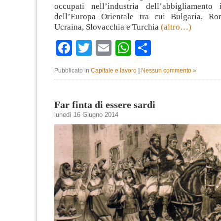
occupati nell’industria dell’abbigliamento
dell’Europa Orientale tra cui Bulgaria, Ro
Ucraina, Slovacchia e Turchia
(altro…)
Facebook
Twitter
Email
WhatsApp
Condividi
Pubblicato in
Capitale e lavoro
|
Nessun commento »
Far finta di essere sardi
lunedì 16 Giugno 2014