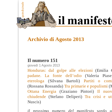
Archivio di Agosto 2013
Il numero 151
giovedì 1 Agosto 2013
Honduras: dal golpe alle elezioni
(Emilia G
padane. La fonte dell’odio
(Valeria Pias
eterologa
(Silvana Bartoli)
Partiti o comit
(Rossana Rossanda)
Tra primarie e populismi
(M
Ottana Energia
(Graziano Pintori)
Il nuov
chiudende
(Stefano Deliperi)
Tra crisi e ut
Nuscis)
il prossimo numero del manifesto sardo u