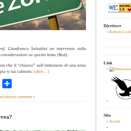
Direttore
Roberto Lod
of. Gianfranco Sabattini un intervento sulla
 considerazioni su questo tema (Red).
Link
a che il “chiasso” sull’istituzione di una zona
gna si sia calmato;
(altro…)
k
r
ail
WhatsApp
Condividi
na
|
Nessun commento »
Sito
Ivrea?
Accedi