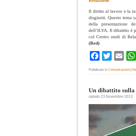
Redazione
Il diritto al lavoro e la 
disgiunti. Questo tema s
della presentazione d
dell’ILVA. Il dibattito 
col Centro studi di Rela
(Red)
Faceboo
Twitte
Em
Pubblicato in
Comunicazioni
|
Ne
Un dibattito sull
sabato 23 Novembre 2013