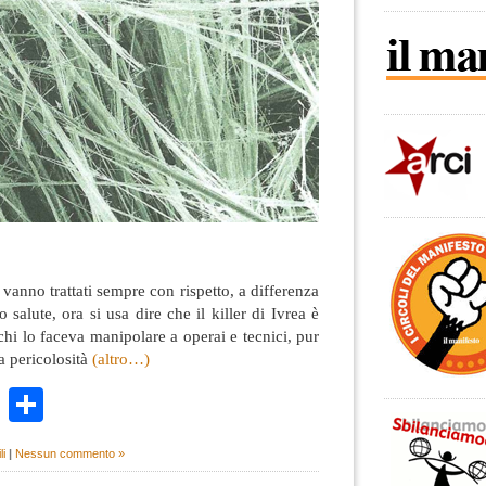
vanno trattati sempre con rispetto, a differenza
o salute, ora si usa dire che il killer di Ivrea è
chi lo faceva manipolare a operai e tecnici, pur
a pericolosità
(altro…)
k
r
ail
WhatsApp
Condividi
li
|
Nessun commento »