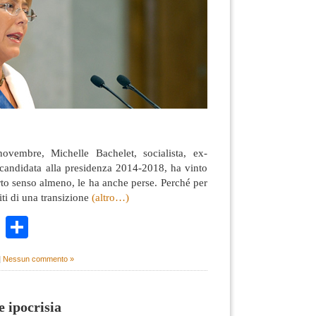
vembre, Michelle Bachelet, socialista, ex-
candidata alla presidenza 2014-2018, ha vinto
erto senso almeno, le ha anche perse. Perché per
iti di una transizione
(altro…)
k
r
ail
WhatsApp
Condividi
|
Nessun commento »
e ipocrisia