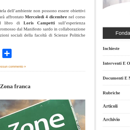
tutela dell’ambiente non possono essere obiettivi
arà affrontato
Mercoledì 4 dicembre
nel corso
el libro di
Loris Campetti
sull’esperienza
è promosso dal Manifesto sardo in collaborazione
Fondaz
zioni sociali della facoltà di Scienze Politiche
Inchieste
k
r
ail
WhatsApp
Condividi
Interventi E O
ssun commento »
Documenti E M
a Zona franca
Rubriche
Articoli
Archivio