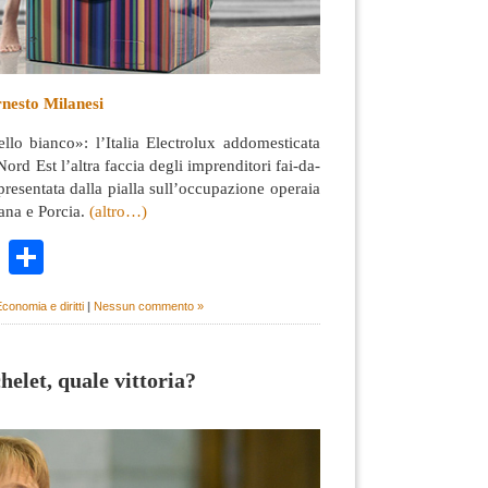
rnesto Milanesi
llo bianco»: l’Italia Electrolux addomesticata
ord Est l’altra faccia degli imprenditori fai-da-
presentata dalla pialla sull’occupazione operaia
ana e Porcia.
(altro…)
k
r
ail
WhatsApp
Condividi
conomia e diritti
|
Nessun commento »
helet, quale vittoria?