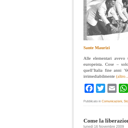
Sante Maurizi
Alle elementari avevo 
europeista. Cose – so
quell’Italia fine anni 
irrimediabilmente
(altro
Faceboo
Twitte
Em
Pubblicato in
Comunicazioni
,
Sto
Come la liberazio
lunedì 16 Novembre 2009