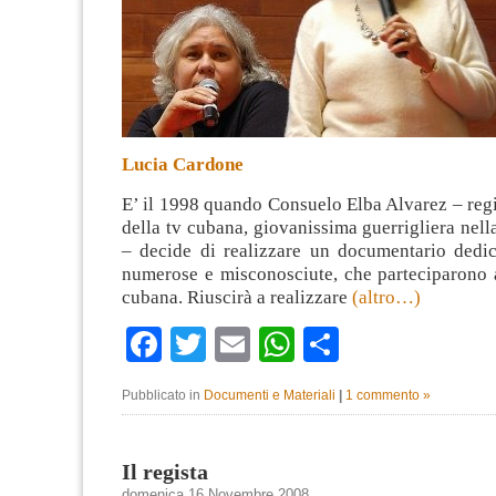
Lucia Cardone
E’ il 1998 quando Consuelo Elba Alvarez – regi
della tv cubana, giovanissima guerrigliera nell
– decide di realizzare un documentario dedic
numerose e misconosciute, che parteciparono a
cubana. Riuscirà a realizzare
(altro…)
Facebook
Twitter
Email
WhatsApp
Condividi
Pubblicato in
Documenti e Materiali
|
1 commento »
Il regista
domenica 16 Novembre 2008