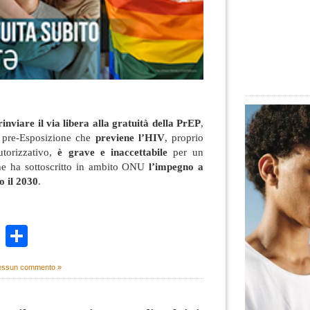
rinviare il via libera alla gratuità della PrEP
,
si pre-Esposizione che
previene l’HIV
, proprio
utorizzativo,
è grave e inaccettabile
per un
he ha sottoscritto in ambito ONU
l’impegno a
o il 2030
.
k
r
ail
WhatsApp
Condividi
ssun commento »