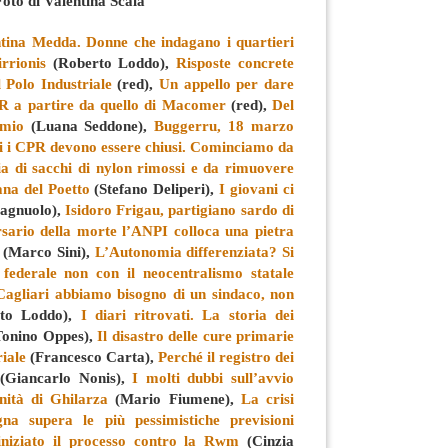
Foto di Valentina Scala
entina Medda. Donne che indagano i quartieri
rrionis
(Roberto Loddo),
Risposte concrete
l Polo Industriale
(red),
Un appello per dare
PR a partire da quello di Macomer
(red),
Del
mio
(Luana Seddone),
Buggerru, 18 marzo
i i CPR devono essere chiusi. Cominciamo da
ia di sacchi di nylon rimossi e da rimuovere
ana del Poetto
(Stefano Deliperi),
I giovani ci
agnuolo),
Isidoro Frigau, partigiano sardo di
rsario della morte l’ANPI colloca una pietra
(Marco Sini),
L’Autonomia differenziata? Si
federale non con il neocentralismo statale
Cagliari abbiamo bisogno di un sindaco, non
to Loddo),
I diari ritrovati. La storia dei
onino Oppes),
Il disastro delle cure primarie
riale
(Francesco Carta),
Perché il registro dei
(Giancarlo Nonis),
I molti dubbi sull’avvio
nità di Ghilarza
(Mario Fiumene),
La crisi
gna supera le più pessimistiche previsioni
iniziato il processo contro la Rwm
(Cinzia