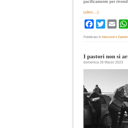
pacificamente per rivendi
(altro…)
Faceboo
Twitte
Em
Pubblicato in
Interventi e Opinion
I pastori non si a
domenica 26 Marzo 2023