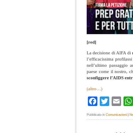
[red]
La decisione di AIFA di
l’efficacissima profilas
nell’ultimo passaggio a
paese come il nostro, c
sconfiggere l’AIDS entr
(altro…)
Faceboo
Twitte
Em
Pubblicato in
Comunicazioni
|
Ne