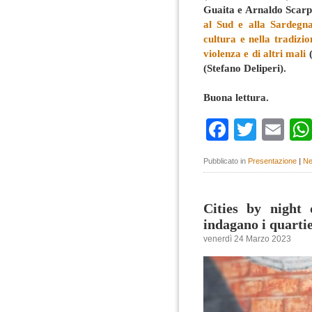
Guaita e Arnaldo Scar
al Sud e alla Sardegn
cultura e nella tradizi
violenza e di altri mali
(
(Stefano Deliperi).
Buona lettura.
Faceboo
Twitte
Em
Pubblicato in
Presentazione
|
Ne
Cities by night
indagano i quartie
venerdì 24 Marzo 2023