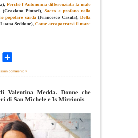
pa),
Perché l’Autonomia differenziata fa male
a
(Graziano Pintori),
Sacro e profano nella
one popolare sarda
(Francesco Casula),
Della
Luana Seddone),
Come accaparrarsi il mare
k
r
ail
WhatsApp
Condividi
ssun commento »
 di Valentina Medda. Donne che
ri di San Michele e Is Mirrionis