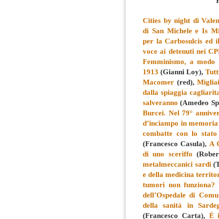
Cities by night di Val
di San Michele e Is Mi
per la Carbosulcis ed i
voce ai detenuti nei C
Femminismo, a modo 
1913
(Gianni Loy),
Tutt
Macomer
(red),
Miglia
dalla spiaggia cagliarit
salveranno
(Amedeo Sp
Burcei. Nel 79° annive
d’inciampo in memoria
combatte con lo stato 
(Francesco Casula),
A 
di uno sceriffo
(Rober
metalmeccanici sardi
(T
e della medicina territo
tumori non funziona?
dell’Ospedale di Comu
della sanità in Sarde
(Francesco Carta),
È 