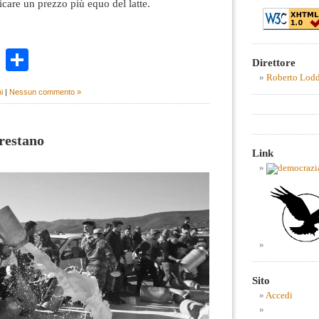
care un prezzo più equo del latte.
k
r
ail
WhatsApp
Condividi
Direttore
Roberto Lod
i
|
Nessun commento »
rrestano
Link
Sito
Accedi