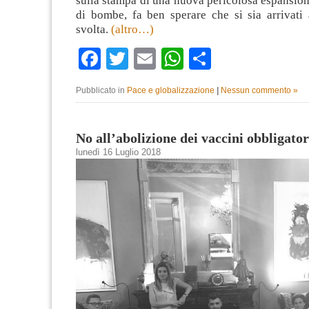
sulla stampa di una nuova pericolosa espansion
di bombe, fa ben sperare che si sia arrivati
svolta.
(altro…)
Facebook
Twitter
Email
WhatsApp
Condividi
Pubblicato in
Pace e globalizzazione
|
Nessun commento »
No all’abolizione dei vaccini obbligator
lunedì 16 Luglio 2018