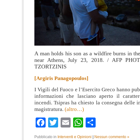
A man holds his son as a wildfire burns in th
near Athens, July 23, 2018. / AFP PH
TZORTZINIS
[Argiris Panagopoulos]
I Vigili del Fuoco e l’Esercito Greco hanno pub
informazioni che lasciano aperto il caratte
incendi. Tsipras ha chiesto la consegna delle i
magistratura.
(altro…)
Facebook
Twitter
Email
WhatsApp
Condividi
Pubblicato in
Interventi e Opinioni
|
Nessun commento »