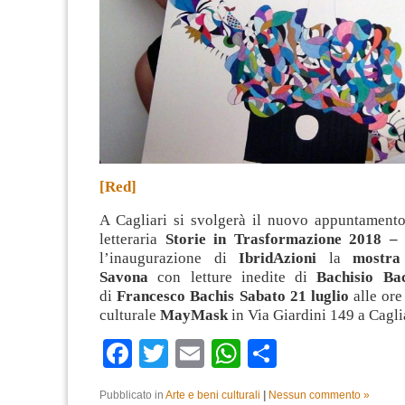
[Red]
A Cagliari si svolgerà il nuovo appuntamento
letteraria
Storie in Trasformazione 2018 –
l’inaugurazione di
IbridAzioni
la
mostra
Savona
con letture inedite di
Bachisio Ba
di
Francesco Bachis
Sabato 21 luglio
alle ore
culturale
MayMask
in Via Giardini 149 a Cagli
Facebook
Twitter
Email
WhatsApp
Condividi
Pubblicato in
Arte e beni culturali
|
Nessun commento »