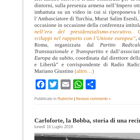
dintorni, sulla presenza armena nell’Impero o
imbattuta su un video in cui si riproponeva l
l’Ambasciatore di Turchia, Murat Salim Esenli, 
occasione in occasione della conferenza intitol
nell’era del presidenzialismo-esecutivo. Q
sviluppi nel rapporto con l’Unione europea”
, 
Roma, organizzata dal
Partito Radica
Transnazionale e Transpartito
e dall’
associaz
Europa da subito
, coordinata dal direttore della
e Libertà” e corrispondente di Radio Radic
Mariano Giustino
(altro…)
Facebook
Twitter
Email
WhatsApp
Condividi
Pubblicato in
Rubriche
|
Nessun commento »
Carloforte, la Bobba, storia di una rec
lunedì 16 Luglio 2018