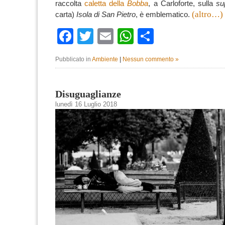
raccolta
caletta della
Bobba
, a
Carloforte
, sulla
su
(altro…)
carta)
Isola di San Pietro
, è emblematico.
Facebook
Twitter
Email
WhatsApp
Condividi
Pubblicato in
Ambiente
|
Nessun commento »
Disuguaglianze
lunedì 16 Luglio 2018