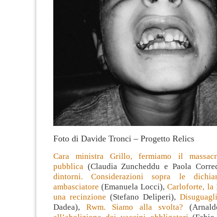
Foto di Davide Tronci – Progetto Relics
Cara ministra Grillo, fermiamo il massacr
pubblica
(Claudia Zuncheddu e Paola Corre
dintorni. Considerazioni sopra le dichi
ambasciatore
(Emanuela Locci),
Carloforte, la
una recinzione
(Stefano Deliperi),
Disuguagl
Dadea),
Rwm. Siamo alla svolta?
(Arnald