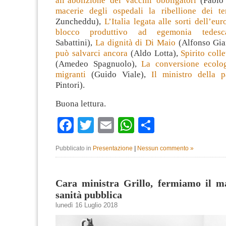
all’abolizione dei vaccini obbligatori
(Fabio 
macerie degli ospedali la ribellione dei ter
Zuncheddu),
L’Italia legata alle sorti dell’eu
blocco produttivo ad egemonia tedesc
Sabattini),
La dignità di Di Maio
(Alfonso Gia
può salvarci ancora
(Aldo Lotta),
Spirito coll
(Amedeo Spagnuolo),
La conversione ecolog
migranti
(Guido Viale),
Il ministro della p
Pintori).
Buona lettura.
Facebook
Twitter
Email
WhatsApp
Condividi
Pubblicato in
Presentazione
|
Nessun commento »
Cara ministra Grillo, fermiamo il ma
sanità pubblica
lunedì 16 Luglio 2018