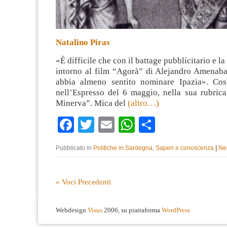
Natalino Piras
«È difficile che con il battage pubblicitario e la 
intorno al film “Agorà” di Alejandro Amenab
abbia almeno sentito nominare Ipazia». Co
nell’Espresso del 6 maggio, nella sua rubrica
Minerva”. Mica del
(altro…)
Facebook
Twitter
Email
WhatsApp
Condividi
Pubblicato in
Politiche in Sardegna
,
Saperi e conoscenza
|
Ne
« Voci Precedenti
Webdesign
Visus
2006, su piattaforma
WordPress