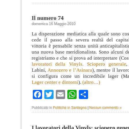
Il numero 74
domenica 16 Maggio 2010
La disperazione mediatica alla quale sono cost
cede il passo alla severa realtà del capit
vittoria è pensabile senza unità anticapitalisti
una nuova base meridionalista. Sono alcuni d
registriamo e che si prova ad interpretare (Co
lavoratori della Vinyls. Sciopero generale
,
Labini,
Annozero e l’Asinara
), mentre il lavor
si configura come un incredibile lager (Ma
Lager center e dintorni
).
(altro…)
Facebook
Twitter
Email
WhatsApp
Condividi
Pubblicato in
Politiche in Sardegna
|
Nessun commento »
I lavoratori della Vinyls: sciopero gene