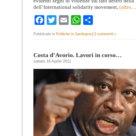
evidenti segni di violenze sul lato destro della t
dell’International solidarity movement,
(altro…
Facebook
Twitter
Email
WhatsApp
Condividi
Pubblicato in
Politiche in Sardegna
|
3 commenti »
Costa d’Avorio. Lavori in corso…
sabato 16 Aprile 2011