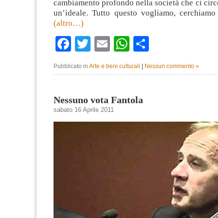
cambiamento profondo nella società che ci cir
un’ideale. Tutto questo vogliamo, cerchiamo 
(altro…)
Facebook
Twitter
Email
WhatsApp
Condividi
Pubblicato in
Arte e beni culturali
|
Nessun commento »
Nessuno vota Fantola
sabato 16 Aprile 2011