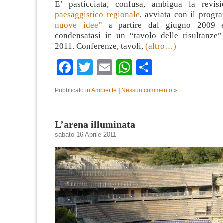
E’ pasticciata, confusa, ambigua la revi
paesaggistico regionale
, avviata con il prog
nuove idee”
a partire dal giugno 2009 e
condensatasi in un “tavolo delle risultanze”
2011. Conferenze, tavoli,
(altro…)
Facebook
Twitter
Email
WhatsApp
Condividi
Pubblicato in
Ambiente
|
Nessun commento »
L’arena illuminata
sabato 16 Aprile 2011