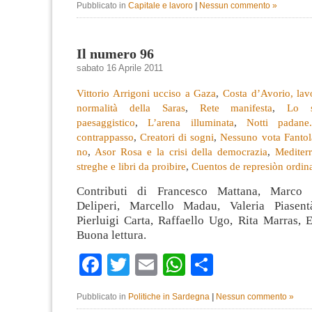
Pubblicato in
Capitale e lavoro
|
Nessun commento »
Il numero 96
sabato 16 Aprile 2011
Vittorio Arrigoni ucciso a Gaza
,
Costa d’Avorio, lav
normalità della Saras
,
Rete manifesta
,
Lo s
paesaggistico
,
L’arena illuminata
,
Notti padan
contrappasso
,
Creatori di sogni
,
Nessuno vota Fantol
no
,
Asor Rosa e la crisi della democrazia
,
Mediter
streghe e libri da proibire
,
Cuentos de represiòn ordina
Contributi di Francesco Mattana, Marco 
Deliperi, Marcello Madau, Valeria Piasentà
Pierluigi Carta, Raffaello Ugo, Rita Marras, E
Buona lettura.
Facebook
Twitter
Email
WhatsApp
Condividi
Pubblicato in
Politiche in Sardegna
|
Nessun commento »