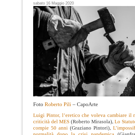
sabato 16 Maggio 2020
Foto
Roberto Pili
– CapoArte
Luigi Pintor, l’eretico che voleva cambiare il
criticità del MES
(Roberto Mirasola),
Lo Statut
compie 50 anni
(Graziano Pintori),
L’impossib
normalità dopo la crisi pandemica
(Gianfra