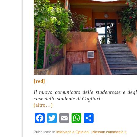
[red]
Il nuovo comunicato delle studentesse e degli
case dello studente di Cagliari.
(altro…)
Facebook
Twitter
Email
WhatsApp
Condividi
Pubblicato in
Interventi e Opinioni
|
Nessun commento »