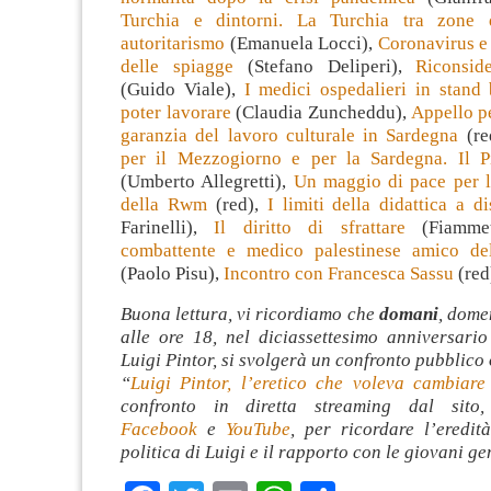
Turchia e dintorni. La Turchia tra zone 
autoritarismo
(Emanuela Locci),
Coronavirus e
delle spiagge
(Stefano Deliperi),
Riconsid
(Guido Viale),
I medici ospedalieri in stand
poter lavorare
(Claudia Zuncheddu),
Appello pe
garanzia del lavoro culturale in Sardegna
(re
per il Mezzogiorno e per la Sardegna. Il 
(Umberto Allegretti),
Un maggio di pace per l
della Rwm
(red),
I limiti della didattica a d
Farinelli),
Il diritto di sfrattare
(Fiamme
combattente e medico palestinese amico de
(Paolo Pisu),
Incontro con Francesca Sassu
(red
Buona lettura, vi ricordiamo che
domani
, dome
alle ore 18, nel diciassettesimo anniversario
Luigi Pintor, si svolgerà un confronto pubblico 
“
Luigi Pintor, l’eretico che voleva cambiar
confronto in diretta streaming dal sit
Facebook
e
YouTube
, per ricordare l’eredità
politica di Luigi e il rapporto con le giovani ge