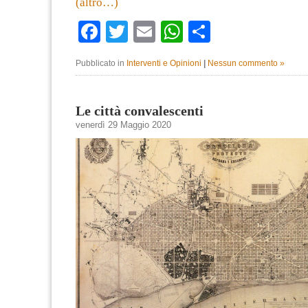
(altro…)
Facebook
Twitter
Email
WhatsApp
Condividi
Pubblicato in
Interventi e Opinioni
|
Nessun commento »
Le città convalescenti
venerdì 29 Maggio 2020