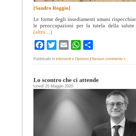
[Sandro Roggio]
Le forme degli insediamenti umani rispecchian
le preoccupazioni per la tutela della salute 
(altro…)
Facebook
Twitter
Email
WhatsApp
Condividi
Pubblicato in
Interventi e Opinioni
|
Nessun commento »
Lo scontro che ci attende
lunedì 25 Maggio 2020