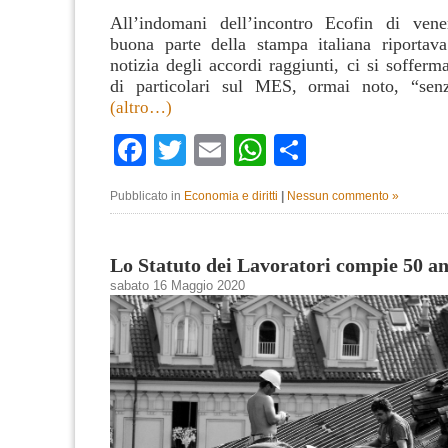
All’indomani dell’incontro Ecofin di ven
buona parte della stampa italiana riportav
notizia degli accordi raggiunti, ci si soffer
di particolari sul MES, ormai noto, “senz
(altro…)
Facebook
Twitter
Email
WhatsApp
Condividi
Pubblicato in
Economia e diritti
|
Nessun commento »
Lo Statuto dei Lavoratori compie 50 a
sabato 16 Maggio 2020