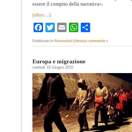
essere il compito della narrativa».
(altro…)
Facebook
Twitter
Email
WhatsApp
Condividi
Pubblicato in
Recensioni
|
Nessun commento »
Europa e migrazione
martedì 16 Giugno 2015