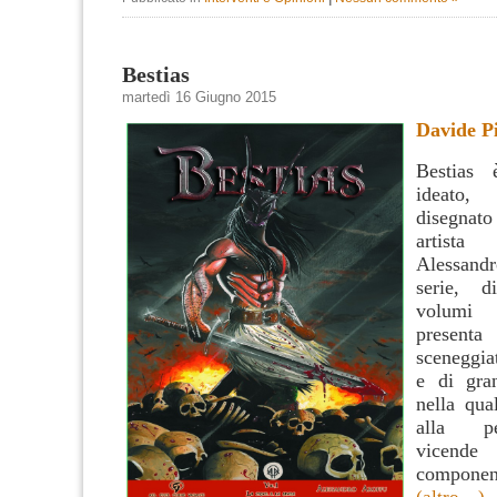
Bestias
martedì 16 Giugno 2015
Davide P
Bestias
ideato
disegnat
artista
Alessand
serie, d
volumi 
pres
sceneggia
e di gran
nella qua
alla pe
vicende 
compone