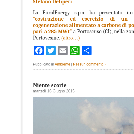
Stefano Deliperi
La EuralEnergy s.p.a. ha presentato 
“costruzione ed esercizio di un 
cogenerazione alimentato a carbone di p
pari a 285 MWt”
a Portoscuso (CI), nella zon
Portovesme.
(altro…)
Facebook
Twitter
Email
WhatsApp
Condividi
Pubblicato in
Ambiente
|
Nessun commento »
Niente scorie
martedì 16 Giugno 2015