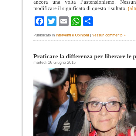
ancora una volta l’astensionismo. Nessu
modificare il significato di questo risultato.
(al
Facebook
Twitter
Email
WhatsApp
Condividi
Pubblicato in
Interventi e Opinioni
|
Nessun commento »
Praticare la differenza per liberare le 
martedì 16 Giugno 2015