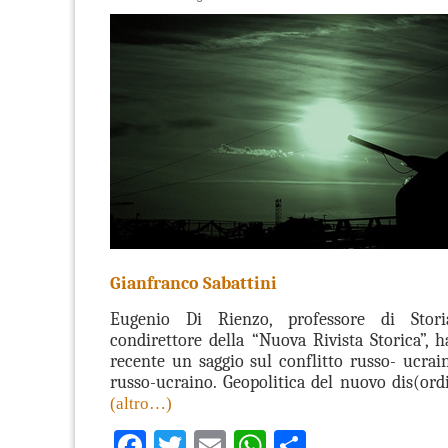
Gianfranco Sabattini
Eugenio Di Rienzo, professore di Sto
condirettore della “Nuova Rivista Storica”, h
recente un saggio sul conflitto russo- ucrain
russo-ucraino. Geopolitica del nuovo dis(ord
(altro…)
Facebook
Twitter
Email
WhatsApp
Condividi