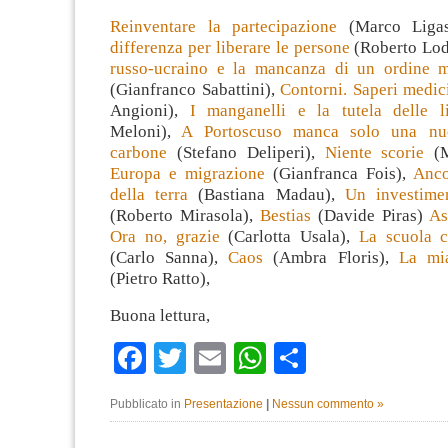
Reinventare la partecipazione
(Marco Liga
differenza per liberare le persone
(Roberto Lo
russo-ucraino e la mancanza di un ordine m
(Gianfranco Sabattini),
Contorni. Saperi medici
Angioni),
I manganelli e la tutela delle li
Meloni),
A Portoscuso manca solo una nu
carbone
(Stefano Deliperi),
Niente scorie
(M
Europa e migrazione
(Gianfranca Fois),
Anco
della terra
(Bastiana Madau),
Un investime
(Roberto Mirasola),
Bestias
(Davide Piras)
As
Ora no, grazie
(Carlotta Usala),
La scuola c
(Carlo Sanna),
Caos
(Ambra Floris),
La mia
(Pietro Ratto),
Buona lettura,
Facebook
Twitter
Email
WhatsApp
Condividi
Pubblicato in
Presentazione
|
Nessun commento »