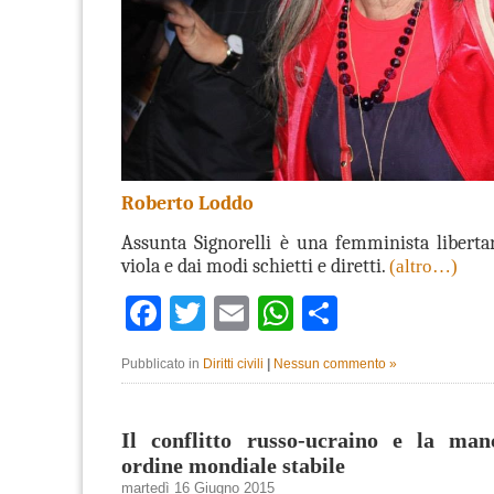
Roberto Loddo
Assunta Signorelli è una femminista libertar
viola e dai modi schietti e diretti.
(altro…)
Facebook
Twitter
Email
WhatsApp
Condividi
Pubblicato in
Diritti civili
|
Nessun commento »
Il conflitto russo-ucraino e la ma
ordine mondiale stabile
martedì 16 Giugno 2015