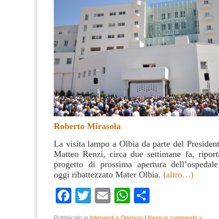
Roberto Mirasola
La visita lampo a Olbia da parte del Presiden
Matteo Renzi, circa due settimane fa, riporta
progetto di prossima apertura dell’ospedal
oggi ribattezzato Mater Olbia.
(altro…)
Facebook
Twitter
Email
WhatsApp
Condividi
Pubblicato in
Interventi e Opinioni
|
Nessun commento »