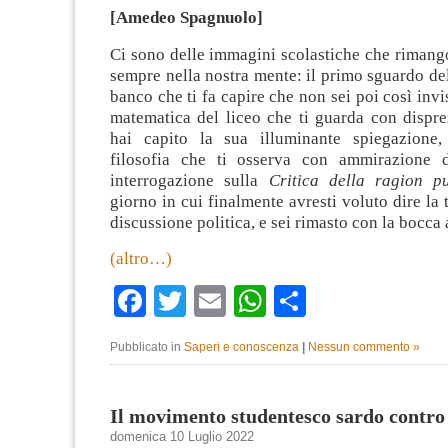
[Amedeo Spagnuolo]
Ci sono delle immagini scolastiche che rimang
sempre nella nostra mente: il primo sguardo d
banco che ti fa capire che non sei poi così invisi
matematica del liceo che ti guarda con dispr
hai capito la sua illuminante spiegazione,
filosofia che ti osserva con ammirazione 
interrogazione sulla
Critica della ragion p
giorno in cui finalmente avresti voluto dire la 
discussione politica, e sei rimasto con la bocca 
(altro…)
Facebook
Twitter
Email
WhatsApp
Condividi
Pubblicato in
Saperi e conoscenza
|
Nessun commento »
Il movimento studentesco sardo contro
domenica 10 Luglio 2022