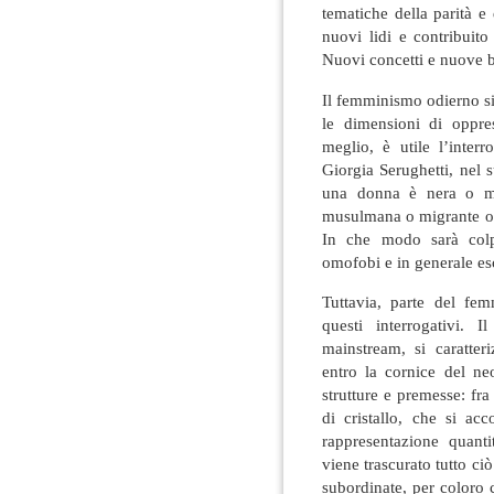
tematiche della parità e
nuovi lidi e contribuito
Nuovi concetti e nuove b
Il femminismo odierno si
le dimensioni di oppre
meglio, è utile l’interr
Giorgia Serughetti, nel
una donna è nera o mi
musulmana o migrante o d
In che modo sarà colpit
omofobi e in generale es
Tuttavia, parte del fe
questi interrogativi. 
mainstream, si caratter
entro la cornice del ne
strutture e premesse: fra 
di cristallo, che si a
rappresentazione quant
viene trascurato tutto ciò
subordinate, per coloro 