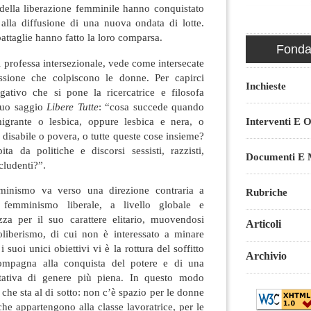
 della liberazione femminile hanno conquistato
 alla diffusione di una nuova ondata di lotte.
attaglie hanno fatto la loro comparsa.
Fondaz
 professa intersezionale, vede come intersecate
ssione che colpiscono le donne. Per capirci
Inchieste
ogativo che si pone la ricercatrice e filosofa
 suo saggio
Libere Tutte
: “cosa succede quando
grante o lesbica, oppure lesbica e nera, o
Interventi E O
isabile o povera, o tutte queste cose insieme?
a da politiche e discorsi sessisti, razzisti,
Documenti E M
cludenti?”.
mminismo va verso una direzione contraria a
Rubriche
Il femminismo liberale, a livello globale e
izza per il suo carattere elitario, muovendosi
Articoli
oliberismo, di cui non è interessato a minare
i suoi unici obiettivi vi è la rottura del soffitto
Archivio
ccompagna alla conquista del potere e di una
itativa di genere più piena. In questo modo
 che sta al di sotto: non c’è spazio per le donne
che appartengono alla classe lavoratrice, per le