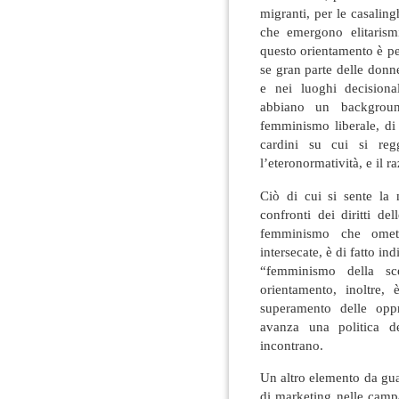
migranti, per le casalin
che emergono elitarismi
questo orientamento è pe
se gran parte delle donn
e nei luoghi decisional
abbiano un backgroun
femminismo liberale, di
cardini su cui si regg
l’eteronormatività, e il r
Ciò di cui si sente la
confronti dei diritti d
femminismo che omett
intersecate, è di fatto ind
“femminismo della sce
orientamento, inoltre, 
superamento delle oppr
avanza una politica de
incontrano.
Un altro elemento da guar
di marketing nelle camp