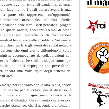
e quanto oggi, in tempi di pandemia, gli spazi
ochi luoghi entro i quali portare avanti istanze
na parte ciò rappresenta un’opportunità,
icazione orizzontale, dall’altra facilita
ificazione delle lotte. Basti pensare ai progetti
della quarta ondata, eccellenti esempi di brand
 giornalismo militante o di divulgazione
uardi al fenomeno delle cosiddette “influencer
 diffuso tra le e gli utenti dei social network
le persone che ogni giorno diffondono il verbo
mminista, accompagnato da collaborazioni con
et arcobaleno e che strillano slogan come “girl
e dell’online si dispiegano non prive di toni
tivi, ancora una volta tipici degli schemi del
patriarcali.
emerge nel confronto con le altre realtà, specie
: lo spazio per la critica, per il dissenso, è
più di sorelle e compagne, ma di avversarie da
tanare dal dibattito. Un confronto che spesso si
erché istantaneo, che si accende e diffonde in