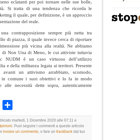
eno eclatanti per poi tornare nelle sue bolle,
ità. Si tratta di una tendenza che ricorda le
eting il quale, per definizione, è un approccio
sentazione del reale.
 una contrapposizione sempre più netta tra
llo di piazza, il quale invece cerca di riportare
imensione più vicina alla realtà. Ne abbiamo
 di Non Una di Meno, le cui attiviste tuttavia
a: NUDM è un caso virtuoso dell’utilizzo
a e della militanza legata ai territori. Presente
a avanti un attivismo arrabbiato, scomodo,
e in comune i suoi obiettivi e lo fa in modo
e alle necessità dette sopra, autenticamente
k
r
ail
WhatsApp
Condividi
bblicato martedì, 1 Dicembre 2020 alle 07:11 e
Opinioni
. Puoi seguire i commenti a questo articolo
oi
inviare un commento
, o fare un
trackback
dal tuo