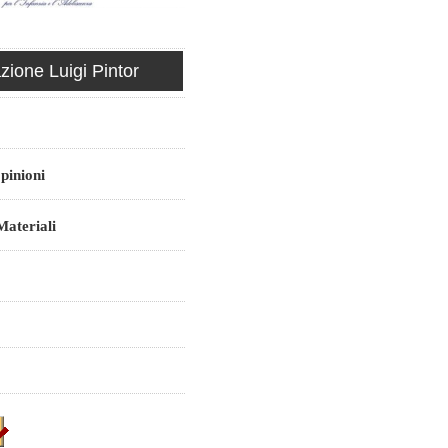
ione Luigi Pintor
pinioni
ateriali