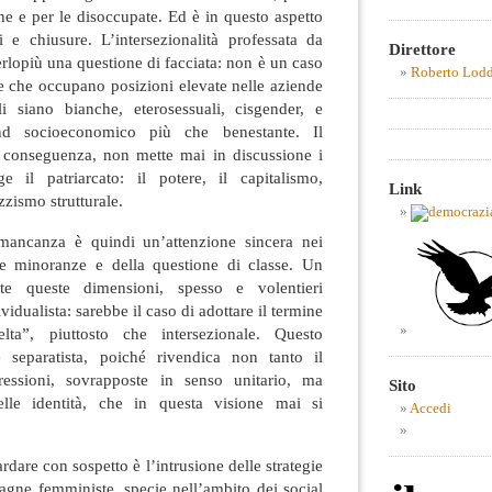
ghe e per le disoccupate. Ed è in questo aspetto
 e chiusure. L’intersezionalità professata da
Direttore
rlopiù una questione di facciata: non è un caso
Roberto Lod
e che occupano posizioni elevate nelle aziende
i siano bianche, eterosessuali, cisgender, e
d socioeconomico più che benestante. Il
 conseguenza, non mette mai in discussione i
e il patriarcato: il potere, il capitalismo,
Link
azzismo strutturale.
 mancanza è quindi un’attenzione sincera nei
elle minoranze e della questione di classe. Un
e queste dimensioni, spesso e volentieri
ividualista: sarebbe il caso di adottare il termine
lta”, piuttosto che intersezionale. Questo
è separatista, poiché rivendica non tanto il
essioni, sovrapposte in senso unitario, ma
Sito
lle identità, che in questa visione mai si
Accedi
dare con sospetto è l’intrusione delle strategie
agne femministe, specie nell’ambito dei social