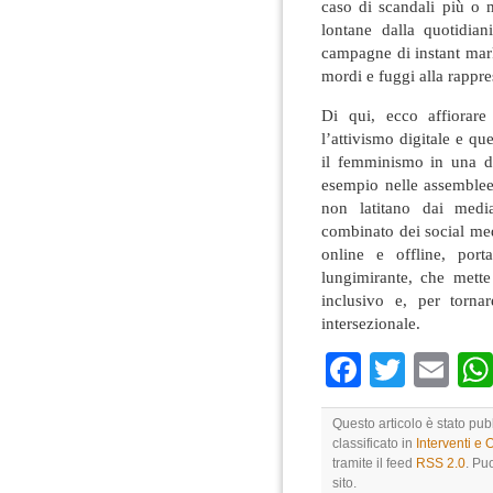
caso di scandali più o m
lontane dalla quotidian
campagne di instant mark
mordi e fuggi alla rappre
Di qui, ecco affiorare
l’attivismo digitale e que
il femminismo in una d
esempio nelle assemblee
non latitano dai medi
combinato dei social medi
online e offline, port
lungimirante, che mett
inclusivo e, per tornar
intersezionale.
Faceboo
Twitte
Em
Questo articolo è stato pu
classificato in
Interventi e 
tramite il feed
RSS 2.0
. Pu
sito.