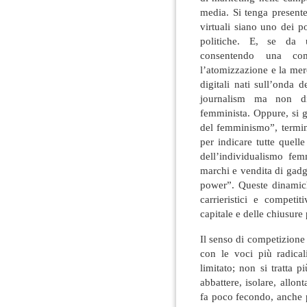
media. Si tenga present
virtuali siano uno dei p
politiche. E, se da u
consentendo una comun
l’atomizzazione e la merc
digitali nati sull’onda 
journalism ma non di
femminista. Oppure, si g
del femminismo”, termine
per indicare tutte quel
dell’individualismo fe
marchi e vendita di gadg
power”. Queste dinamich
carrieristici e competi
capitale e delle chiusure 
Il senso di competizione 
con le voci più radicali
limitato; non si tratta 
abbattere, isolare, allon
fa poco fecondo, anche p