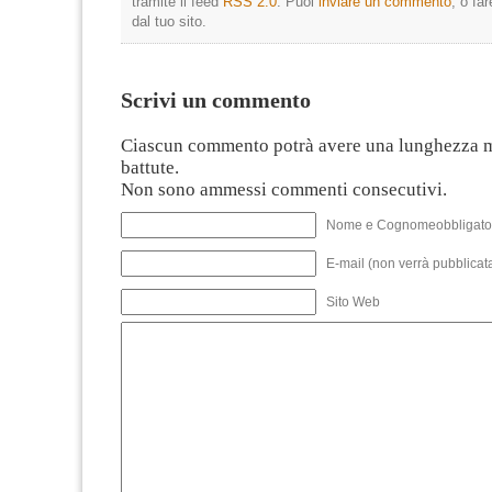
tramite il feed
RSS 2.0
. Puoi
inviare un commento
, o fa
dal tuo sito.
Scrivi un commento
Ciascun commento potrà avere una lunghezza 
battute.
Non sono ammessi commenti consecutivi.
Nome e Cognomeobbligato
E-mail (non verrà pubblicata
Sito Web