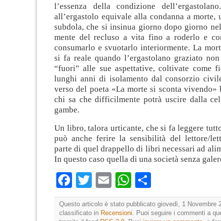
l’essenza della condizione dell’ergastolan
all’ergastolo equivale alla condanna a morte, 
subdola, che si insinua giorno dopo giorno nel
mente del recluso a vita fino a roderlo e cor
consumarlo e svuotarlo interiormente. La mort
si fa reale quando l’ergastolano graziato non
“fuori” alle sue aspettative, coltivate come fi
lunghi anni di isolamento dal consorzio civile
verso del poeta «La morte si sconta vivendo» b
chi sa che difficilmente potrà uscire dalla cel
gambe.
Un libro, talora urticante, che si fa leggere tutt
può anche ferire la sensibilità del lettore/le
parte di quel drappello di libri necessari ad ali
In questo caso quella di una società senza galer
Facebook
Twitter
Email
WhatsApp
Condividi
Questo articolo è stato pubblicato giovedì, 1 Novembre 
classificato in
Recensioni
. Puoi seguire i commenti a que