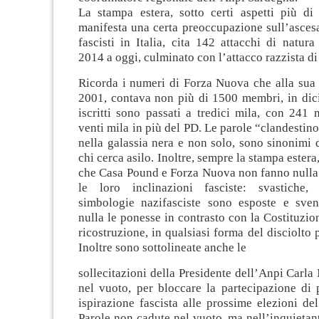
La stampa estera, sotto certi aspetti più di 
manifesta una certa preoccupazione sull’asces
fascisti in Italia, cita 142 attacchi di natura
2014 a oggi, culminato con l’attacco razzista d
Ricorda i numeri di Forza Nuova che alla sua 
2001, contava non più di 1500 membri, in dici
iscritti sono passati a tredici mila, con 241 m
venti mila in più del PD. Le parole “clandestino
nella galassia nera e non solo, sono sinonimi 
chi cerca asilo. Inoltre, sempre la stampa estera,
che Casa Pound e Forza Nuova non fanno nulla
le loro inclinazioni fasciste: svastiche, 
simbologie nazifasciste sono esposte e sve
nulla le ponesse in contrasto con la Costituzion
ricostruzione, in qualsiasi forma del disciolto p
Inoltre sono sottolineate anche le
sollecitazioni della Presidente dell’Anpi Carla
nel vuoto, per bloccare la partecipazione di p
ispirazione fascista alle prossime elezioni de
Parole non cadute nel vuoto, ma nell’inquietant