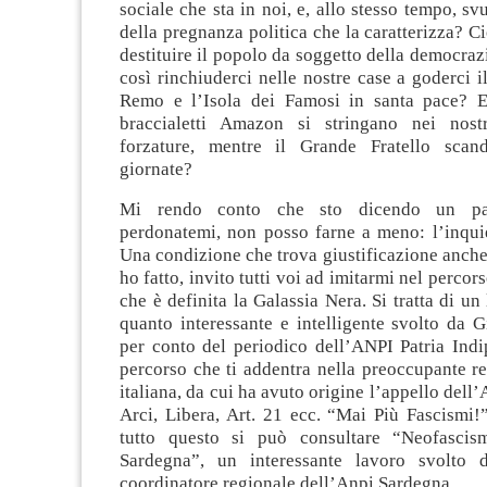
sociale che sta in noi, e, allo stesso tempo, sv
della pregnanza politica che la caratterizza? 
destituire il popolo da soggetto della democraz
così rinchiuderci nelle nostre case a goderci il
Remo e l’Isola dei Famosi in santa pace? E
braccialetti Amazon si stringano nei nostr
forzature, mentre il Grande Fratello scand
giornate?
Mi rendo conto che sto dicendo un par
perdonatemi, non posso farne a meno: l’inquie
Una condizione che trova giustificazione anche 
ho fatto, invito tutti voi ad imitarmi nel percor
che è definita la Galassia Nera. Si tratta di un
quanto interessante e intelligente svolto da 
per conto del periodico dell’ANPI Patria Indi
percorso che ti addentra nella preoccupante re
italiana, da cui ha avuto origine l’appello dell
Arci, Libera, Art. 21 ecc. “Mai Più Fascismi!
tutto questo si può consultare “Neofasci
Sardegna”, un interessante lavoro svolto 
coordinatore regionale dell’Anpi Sardegna.