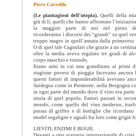
Piero Careddu
(Le piantagioni dell’utopia).
Quelli della mi
giù di li, quelli che hanno affrontato l’iniziazi
la maggior parte di noi nel pieno dell
ricorderanno i discorsi dei “grandi” su quel v
troppo magro
in quell’annata dalla primavera 
O di quel tale Cagnulari che grazie a un centina
oltre la media aveva regalato tre gradi di al
corpo maschio e rotondo.
Erano anni in cui una grandinata ai primi 
stagione povera di pioggia facevano ancora l
questi fattori di imponderabilità avevano anc
Sardegna come in Piemonte, nella Borgogna c
in ogni parte del mondo dove il vino era parte 
storia di quel popolo. Fattori passati in sec
mondo, come quello del vino moderno, trasf
parata di griffes e di bottiglie che ricordan
model segaligne e uguali fra loro come grigie f
LIEVITI, ENZIMI E BUGIE.
Davanti a uno scenario internazionale di crisi