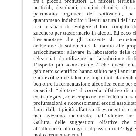
fra i piccoli produttori. La miscela terribile
pesticidi, diserbanti, concimi chimici, oltre 
patrimonio organico del sottosuolo, ha
quantomeno indebolito i lieviti naturali dell’uv
resi incapaci di svolgere il loro compito d
zucchero per trasformarlo in alcool. Ed ecco 
l’escamotage che gli consente di perpetua
ambizione di sottomettere la natura alle prop
arricchimento: allevare in laboratorio delle co
selezionati da utilizzare per la soluzione di d
L’aspetto più sconcertante è che questi mi
gabinetto scientifico hanno subito negli anni 
e un’evoluzione talmente importanti da render
ben oltre la fermentazione alcoolica come per 
capaci di “pilotare” il corredo olfattivo di un
così spiegarsi, ad esempio nei nostri bianchi sar
profumazioni e riconoscimenti esotici assoluta
fuori dalla tipicità olfattiva di vermentini e
mai avevamo incontrato, nell’odorare un
Gallura, delle suggestioni olfattive che 
all’albicocca, al mango o al passionfruit? Oggi
molto frequentemente!