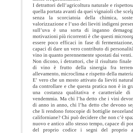
I detrattori dell’agricoltura naturale e rispetto
quella portata avanti da quei vignaioli che scel
senza la scorciatoia della chimica, sos
valorizzazione e l’uso dei lieviti indigeni pres
sull’uva è una sorta di inganno demagog
motivazioni più ricorrenti è che questi microorg
essere poco efficaci in fase di fermentazione
capaci di dare un vero contributo di personalità
vino in quanto perennemente spostati dai venti.
Non dicono, i detrattori, che il risultato finale
di vino è frutto della sinergia fra terren
allevamento, microclima e rispetto della materi
E’ vero che un mosto attivato da lieviti natural
da controllare e che questa pratica non è in gr
una costanza qualitativa e caratteriale d
vendemmia. Ma chi l’ha detto che i vini devon
di anno in anno, chi l’ha detto che devono se
che li rendono fotocopie di bottiglie neozeland
californiane? Chi può decidere che non c’è spa
nuovo e antico allo stesso tempo, capace di port
del proprio codice i segni del proprio 