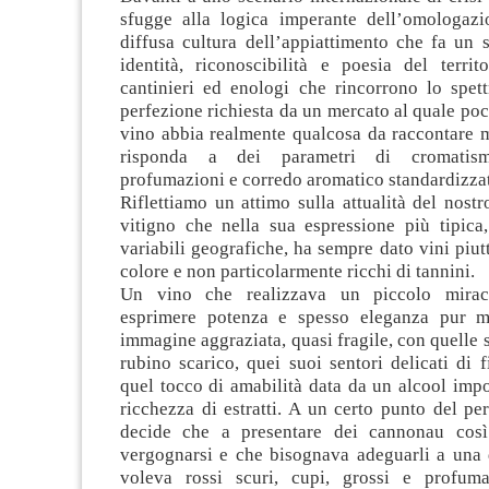
sfugge alla logica imperante dell’omologaz
diffusa cultura dell’appiattimento che fa un 
identità, riconoscibilità e poesia del territor
cantinieri ed enologi che rincorrono lo spett
perfezione richiesta da un mercato al quale poc
vino abbia realmente qualcosa da raccontare m
risponda a dei parametri di cromatismi
profumazioni e corredo aromatico standardizzat
Riflettiamo un attimo sulla attualità del nos
vitigno che nella sua espressione più tipica,
variabili geografiche, ha sempre dato vini piutt
colore e non particolarmente ricchi di tannini.
Un vino che realizzava un piccolo mirac
esprimere potenza e spesso eleganza pur m
immagine aggraziata, quasi fragile, con quelle 
rubino scarico, quei suoi sentori delicati di f
quel tocco di amabilità data da un alcool imp
ricchezza di estratti. A un certo punto del p
decide che a presentare dei cannonau così 
vergognarsi e che bisognava adeguarli a una
voleva rossi scuri, cupi, grossi e profuma