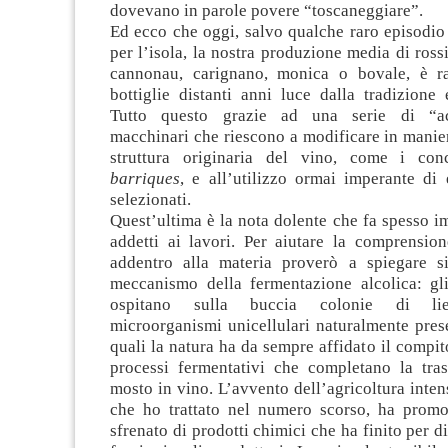
dovevano in parole povere “toscaneggiare”.
Ed ecco che oggi, salvo qualche raro episodio
per l’isola, la nostra produzione media di rossi,
cannonau, carignano, monica o bovale, è ra
bottiglie distanti anni luce dalla tradizione e
Tutto questo grazie ad una serie di “ac
macchinari che riescono a modificare in manie
struttura originaria del vino, come i conc
barriques
, e all’utilizzo ormai imperante di 
selezionati.
Quest’ultima è la nota dolente che fa spesso im
addetti ai lavori. Per aiutare la comprensio
addentro alla materia proverò a spiegare si
meccanismo della fermentazione alcolica: gli
ospitano sulla buccia colonie di liev
microorganismi unicellulari naturalmente prese
quali la natura ha da sempre affidato il compito
processi fermentativi che completano la tra
mosto in vino. L’avvento dell’agricoltura inte
che ho trattato nel numero scorso, ha promo
sfrenato di prodotti chimici che ha finito per d