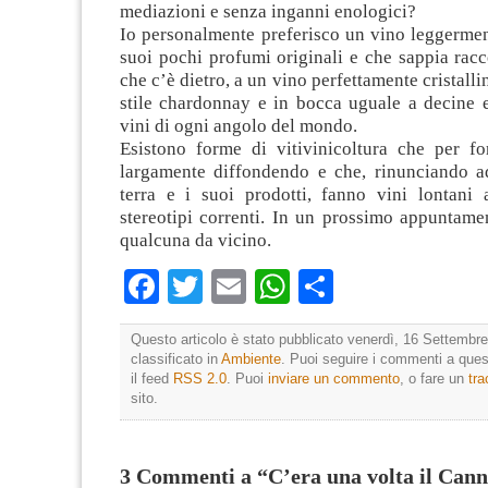
mediazioni e senza inganni enologici?
Io personalmente preferisco un vino leggermen
suoi pochi profumi originali e che sappia racc
che c’è dietro, a un vino perfettamente cristall
stile chardonnay e in bocca uguale a decine e
vini di ogni angolo del mondo.
Esistono forme di vitivinicoltura che per fo
largamente diffondendo e che, rinunciando a
terra e i suoi prodotti, fanno vini lontani 
stereotipi correnti. In un prossimo appuntam
qualcuna da vicino.
Facebook
Twitter
Email
WhatsApp
Condividi
Questo articolo è stato pubblicato venerdì, 16 Settembre
classificato in
Ambiente
. Puoi seguire i commenti a quest
il feed
RSS 2.0
. Puoi
inviare un commento
, o fare un
tr
sito.
3 Commenti a “C’era una volta il Can