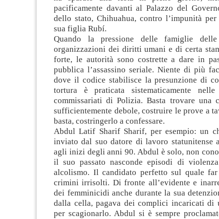
pacificamente davanti al Palazzo del Governo
dello stato, Chihuahua, contro l’impunità per 
sua figlia Rubí.
Quando la pressione delle famiglie delle 
organizzazioni dei diritti umani e di certa sta
forte, le autorità sono costrette a dare in pa
pubblica l’assassino seriale. Niente di più fa
dove il codice stabilisce la presunzione di c
tortura è praticata sistematicamente nelle
commissariati di Polizia. Basta trovare una c
sufficientemente debole, costruire le prove a ta
basta, costringerlo a confessare.
Abdul Latif Sharif Sharif, per esempio: un c
inviato dal suo datore di lavoro statunitense
agli inizi degli anni 90. Abdul è solo, non cono
il suo passato nasconde episodi di violenza
alcolismo. Il candidato perfetto sul quale far 
crimini irrisolti. Di fronte all’evidente e inarr
dei femminicidi anche durante la sua detenzion
dalla cella, pagava dei complici incaricati di
per scagionarlo. Abdul si è sempre proclamat