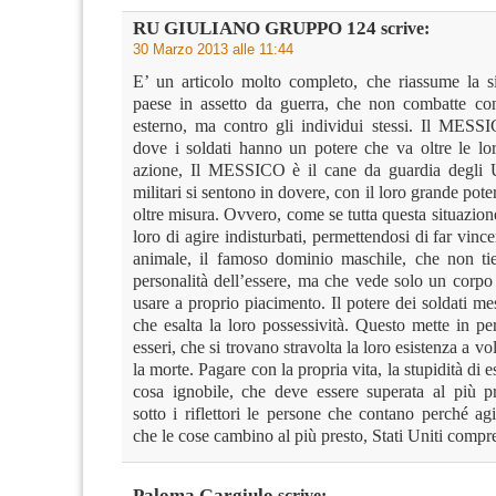
RU GIULIANO GRUPPO 124
scrive:
30 Marzo 2013 alle 11:44
E’ un articolo molto completo, che riassume la s
paese in assetto da guerra, che non combatte co
esterno, ma contro gli individui stessi. Il MES
dove i soldati hanno un potere che va oltre le lor
azione, Il MESSICO è il cane da guardia degli 
militari si sentono in dovere, con il loro grande poter
oltre misura. Ovvero, come se tutta questa situazion
loro di agire indisturbati, permettendosi di far vincer
animale, il famoso dominio maschile, che non ti
personalità dell’essere, ma che vede solo un corpo
usare a proprio piacimento. Il potere dei soldati me
che esalta la loro possessività. Questo mette in per
esseri, che si trovano stravolta la loro esistenza a v
la morte. Pagare con la propria vita, la stupidità di e
cosa ignobile, che deve essere superata al più p
sotto i riflettori le persone che contano perché a
che le cose cambino al più presto, Stati Uniti compre
Paloma Gargiulo
scrive: