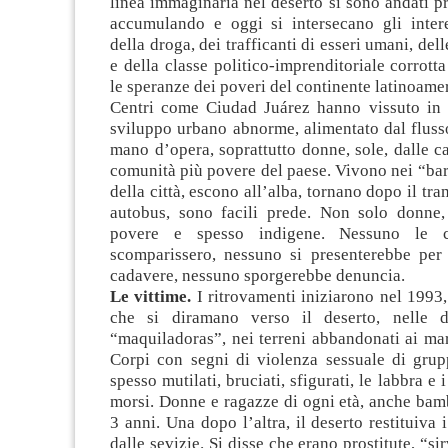
linea immaginaria nel deserto si sono andati 
accumulando e oggi si intersecano gli interes
della droga, dei trafficanti di esseri umani, del
e della classe politico-imprenditoriale corrott
le speranze dei poveri del continente latinoame
Centri come Ciudad Juárez hanno vissuto in
sviluppo urbano abnorme, alimentato dal flusso
mano d’opera, soprattutto donne, sole, dalle 
comunità più povere del paese. Vivono nei “bar
della città, escono all’alba, tornano dopo il tr
autobus, sono facili prede. Non solo donne
povere e spesso indigene. Nessuno le c
scomparissero, nessuno si presenterebbe per 
cadavere, nessuno sporgerebbe denuncia.
Le vittime.
I ritrovamenti iniziarono nel 1993,
che si diramano verso il deserto, nelle di
“maquiladoras”, nei terreni abbandonati ai marg
Corpi con segni di violenza sessuale di grupp
spesso mutilati, bruciati, sfigurati, le labbra e i
morsi. Donne e ragazze di ogni età, anche bam
3 anni. Una dopo l’altra, il deserto restituiva 
dalle sevizie. Si disse che erano prostitute, “si