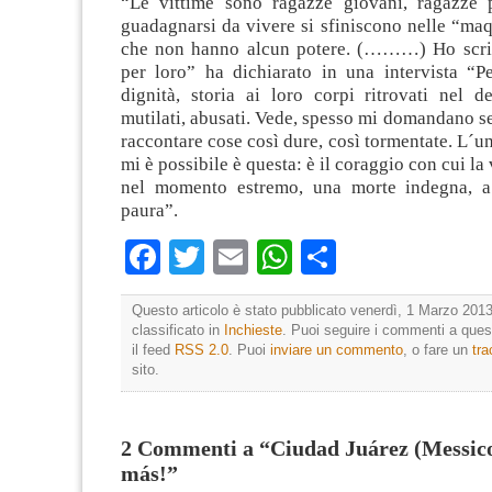
“Le vittime sono ragazze giovani, ragazze 
guadagnarsi da vivere si sfiniscono nelle “ma
che non hanno alcun potere. (………) Ho scrit
per loro” ha dichiarato in una intervista “Pe
dignità, storia ai loro corpi ritrovati nel des
mutilati, abusati. Vede, spesso mi domandano s
raccontare cose così dure, così tormentate. L´un
mi è possibile è questa: è il coraggio con cui la 
nel momento estremo, una morte indegna, a 
paura”.
Facebook
Twitter
Email
WhatsApp
Condividi
Questo articolo è stato pubblicato venerdì, 1 Marzo 2013
classificato in
Inchieste
. Puoi seguire i commenti a quest
il feed
RSS 2.0
. Puoi
inviare un commento
, o fare un
tr
sito.
2 Commenti a “Ciudad Juárez (Messico
más!”