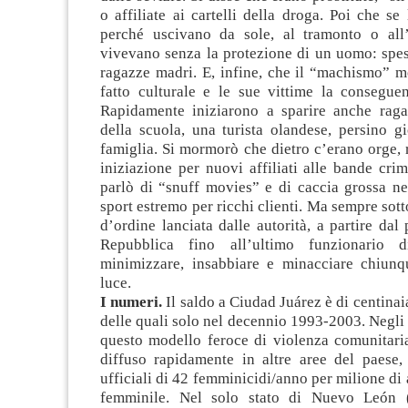
o affiliate ai cartelli della droga. Poi che se 
perché uscivano da sole, al tramonto o all
vivevano senza la protezione di un uomo: spes
ragazze madri. E, infine, che il “machismo” m
fatto culturale e le sue vittime la conseguen
Rapidamente iniziarono a sparire anche ragaz
della scuola, una turista olandese, persino g
famiglia. Si mormorò che dietro c’erano orge, ri
iniziazione per nuovi affiliati alle bande cri
parlò di “snuff movies” e di caccia grossa ne
sport estremo per ricchi clienti. Ma sempre sott
d’ordine lanciata dalle autorità, a partire dal 
Repubblica fino all’ultimo funzionario d
minimizzare, insabbiare e minacciare chiunq
luce.
I numeri.
Il saldo a Ciudad Juárez è di centinai
delle quali solo nel decennio 1993-2003. Negli 
questo modello feroce di violenza comunitaria
diffuso rapidamente in altre aree del paese,
ufficiali di 42 femminicidi/anno per milione di 
femminile. Nel solo stato di Nuevo León (