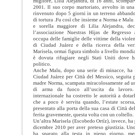
migliore, Lilia Alejandra, di 16 anni, scompar
2001. Il suo corpo martoriato, avvolto in una
rinvenuto dopo 5 giorni in un terreno abbando
di tortura .Fu così che insieme a Norma e Mal
e sorella maggiore di Lilia Alejandra, dec
l’associazione Nuestras Hijas de Regresso 
occupa delle famiglie delle vittime della viol
di Ciudad Juárez e della ricerca della ver
Marisela, ormai figura simbolo a livello mondial
è dovuta rifugiare negli Stati Uniti dove h
politico.
Anche Malu, dopo una serie di minacce, ha 
Ciudad Juárez per Città del Messico, seguita 
madre Norma, scampata miracolosamente ad un 
di arma da fuoco all’uscita da lavoro.
internazionale ha costretto le autorità a dotar
che a poco è servita quando, l’estate scors
presentato alla porta della sua casa di Città de
ferita gravemente, questa volta con un coltello.
Un’altra Marisela (Escobedo Ortíz), invece, ha p
dicembre 2010 per aver preteso giustizia. Uno
ha sparato alla testa in pieno giorno, men