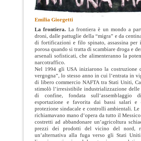
Emilia Giorgetti
La frontiera.
La frontiera è un mondo a part
droni, dalle pattuglie della “migra” e da centin
di fortificazioni e filo spinato
, assassina per 
porosa quando si tratta di scambiare droga e d
arsenali sofisticati, che alimenteranno la pote
narcotraffico.
Nel 1994 gli USA iniziarono la costruzione 
vergogna”, lo stesso anno in cui l’entrata in vi
di libero commercio NAFTA tra Stati Uniti, C
stimolò l’irresistibile industrializzazione dell
di confine, fondata sull’assemblaggio d
esportazione e favorita dai bassi salari e 
protezione sindacale e controlli ambientali. L
richiamavano mano d’opera da tutto il Messico.
costretti ad abbandonare un’agricoltura schia
prezzi dei prodotti del vicino del nord, r
un’alternativa alla fuga verso gli Stati Unit