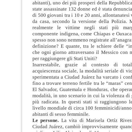
abitanti), uno dei più prosperi della Repubblic
state assassinate 132 donne ed è stata denunci
di 500 giovani tra i 10 e 20 anni, allontanatesi
da casa, secondo la versione della Polizia.
realmente le vittime negli stati più marg
componente indigena, come Chiapas e Oaxaca
spesso non sono nemmeno registrate all’anagrafe
definizione? E quante, tra le schiere delle “
che ogni giorno attraversano il Messico con m
per raggiungere gli Stati Uniti?
Inarrestabile, grazie al contesto di tot
acquiescenza sociale, la modalità seriale di vi
sperimentata a Ciudad Juárez ha varcato i con
fino a trovare terreno fertile tra le “maras” ce
El Salvador, Guatemala e Honduras, che operan
modalità, in uno scenario in cui la violenza di
più radicata. In questi stati si raggiungono l
livello mondiale di circa 100 femminicidi/anno
abitanti di sesso femminile.
Le persone.
La vita di Marisela Ortíz River
Ciudad Juárez, cambiò improvvisamente quand