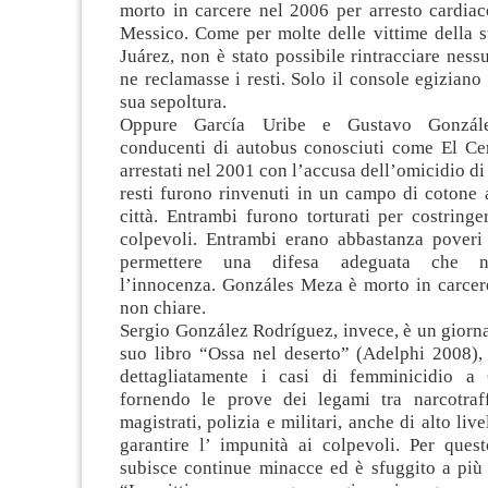
morto in carcere nel 2006 per arresto cardiac
Messico. Come per molte delle vittime della s
Juárez, non è stato possibile rintracciare ness
ne reclamasse i resti. Solo il console egiziano 
sua sepoltura.
Oppure García Uribe e Gustavo Gonzál
conducenti di autobus conosciuti come El Cer
arrestati nel 2001 con l’accusa dell’omicidio di
resti furono rinvenuti in un campo di cotone 
città. Entrambi furono torturati per costringer
colpevoli. Entrambi erano abbastanza poveri
permettere una difesa adeguata che n
l’innocenza. Gonzáles Meza è morto in carcere
non chiare.
Sergio González Rodríguez, invece, è un giornal
suo libro “Ossa nel deserto” (Adelphi 2008)
dettagliatamente i casi di femminicidio a 
fornendo le prove dei legami tra narcotraffic
magistrati, polizia e militari, anche di alto livel
garantire l’ impunità ai colpevoli. Per que
subisce continue minacce ed è sfuggito a più 