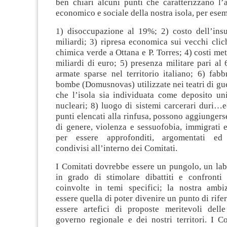
ben chiari alcuni punti che caratterizzano l’a
economico e sociale della nostra isola, per ese
1) disoccupazione al 19%; 2) costo dell’insul
miliardi; 3) ripresa economica sui vecchi cli
chimica verde a Ottana e P. Torres; 4) costi me
miliardi di euro; 5) presenza militare pari al
armate sparse nel territorio italiano; 6) fab
bombe (Domusnovas) utilizzate nei teatri di gue
che l’isola sia individuata come deposito uni
nucleari; 8) luogo di sistemi carcerari duri…e
punti elencati alla rinfusa, possono aggiungerse
di genere, violenza e sessuofobia, immigrati e
per essere approfonditi, argomentati ed
condivisi all’interno dei Comitati.
I Comitati dovrebbe essere un pungolo, un lab
in grado di stimolare dibattiti e confronti 
coinvolte in temi specifici; la nostra amb
essere quella di poter divenire un punto di rife
essere artefici di proposte meritevoli delle
governo regionale e dei nostri territori. I C