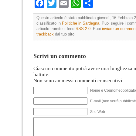
Facebook
Twitter
Email
WhatsApp
Condividi
Questo articolo è stato pubblicato giovedì, 16 Febbraio 2
classificato in
Politiche in Sardegna
. Puoi seguire i com
articolo tramite il feed
RSS 2.0
. Puoi
inviare un commen
trackback
dal tuo sito.
Scrivi un commento
Ciascun commento potrà avere una lunghezza 
battute.
Non sono ammessi commenti consecutivi.
Nome e Cognomeobbligato
E-mail (non verrà pubblicata
Sito Web