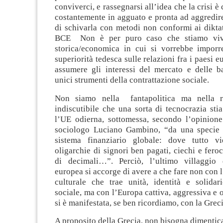
conviverci, e rassegnarsi all’idea che la crisi 
costantemente in agguato e pronta ad aggredir
di schivarla con metodi non conformi ai dikta
BCE Non è per puro caso che stiamo viv
storica/economica in cui si vorrebbe imporr
superiorità tedesca sulle relazioni fra i paesi eu
assumere gli interessi del mercato e delle 
unici strumenti della contrattazione sociale.
Non siamo nella fantapolitica ma nella rea
indiscutibile che una sorta di tecnocrazia st
l’UE odierna, sottomessa, secondo l’opinion
sociologo Luciano Gambino, “da una specie d
sistema finanziario globale: dove tutto v
oligarchie di signori ben pagati, ciechi e fero
di decimali…”. Perciò, l’ultimo villaggio 
europea si accorge di avere a che fare non con l
culturale che trae unità, identità e solidari
sociale, ma con l’Europa cattiva, aggressiva e 
si è manifestata, se ben ricordiamo, con la Greci
A proposito della Grecia, non bisogna dimentic