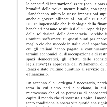
la capacità di internazionalizzare (con Tsipras 
brutalità della troika, mentre l’Italia, con Spa
Irlandahanno subito le stesse imposizioni sup
anche ai governi allineati al FMI, alla BCE e 
UE. E’ impensabile che l’ideologia della finan
banchieri possano sostituirsi all’Europa dei pop
della solidarietà, della democrazia. Sarebbe 
Comitati soffermarsi su questi punti per appro
meglio ciò che succede in Italia, cioè approfond
cui gli italiani hanno pagato e continueran
termini economici, di disoccupazione e di rest
spazi democratici, gli effetti delle sconsid
legislative”(1) approvate dal Parlamento, di c
Renzi è stato l’ultimo burattino al servizio del
e finanziario.
Un accenno alla Sardegna è necessario, perché
terra in cui siamo nati e viviamo, in cui 
microcosmo che ci ha permesso di conoscerci,
capire il mondo che ci sovrasta. Capire il mondo
tanto condiziona la nostra vita quotidiana signi