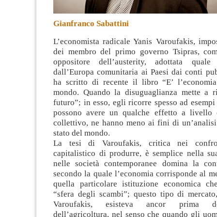
Gianfranco Sabattini
L’economista radicale Yanis Varoufakis, impos
dei membro del primo governo Tsipras, come
oppositore dell’austerity, adottata quale 
dall’Europa comunitaria ai Paesi dai conti pubb
ha scritto di recente il libro “E’ l’economi
mondo
. Quando la disuguaglianza mette a ri
futuro”; in esso, egli ricorre spesso ad esempi 
possono avere un qualche effetto a livello
collettivo, ne hanno meno ai fini di un’analisi 
stato del mondo.
La tesi di Varoufakis, critica nei conf
capitalistico di produrre, è semplice nella s
nelle società contemporanee domina la conv
secondo la quale l’economia corrisponde al me
quella particolare istituzione economica che
“sfera degli scambi”; questo tipo di mercato
Varoufakis, esisteva ancor prima de
dell’agricoltura, nel senso che quando gli uo