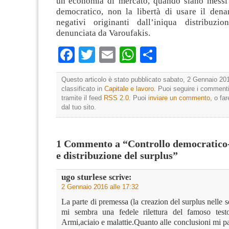
un’economia di mercato, quando siano messi 
democratico, non la libertà di usare il denar
negativi originanti dall’iniqua distribuzi
denunciata da Varoufakis.
Facebook
Twitter
Email
WhatsApp
Condividi
Questo articolo è stato pubblicato sabato, 2 Gennaio 201
classificato in
Capitale e lavoro
. Puoi seguire i commenti
tramite il feed
RSS 2.0
. Puoi
inviare un commento
, o fa
dal tuo sito.
1 Commento a “Controllo democratico
e distribuzione del surplus”
ugo sturlese
scrive:
2 Gennaio 2016 alle 17:32
La parte di premessa (la creazion del surplus nelle s
mi sembra una fedele rilettura del famoso tes
Armi,aciaio e malattie.Quanto alle conclusioni mi 