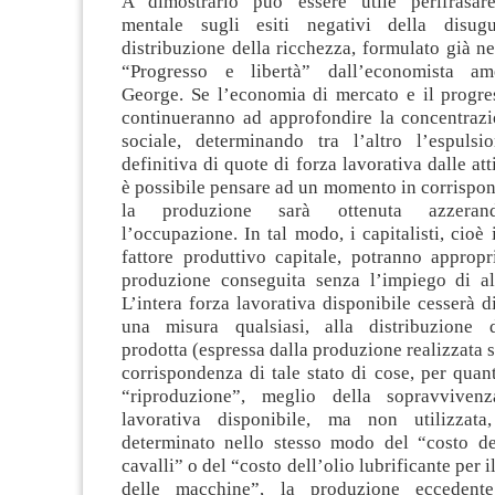
A dimostrarlo può essere utile perifrasare
mentale sugli esiti negativi della disugu
distribuzione della ricchezza, formulato già n
“Progresso e libertà” dall’economista a
George. Se l’economia di mercato e il progre
continueranno ad approfondire la concentrazi
sociale, determinando tra l’altro l’espuls
definitiva di quote di forza lavorativa dalle att
è possibile pensare ad un momento in corrispo
la produzione sarà ottenuta azzerand
l’occupazione. In tal modo, i capitalisti, cioè 
fattore produttivo capitale, potranno appropri
produzione conseguita senza l’impiego di al
L’intera forza lavorativa disponibile cesserà di
una misura qualsiasi, alla distribuzione d
prodotta (espressa dalla produzione realizzata s
corrispondenza di tale stato di cose, per quant
“riproduzione”, meglio della sopravvivenz
lavorativa disponibile, ma non utilizzata
determinato nello stesso modo del “costo de
cavalli” o del “costo dell’olio lubrificante per
delle macchine”, la produzione eccedent