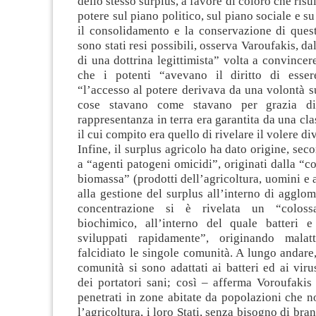
dello stesso surplus, a favore di coloro che risu
potere sul piano politico, sul piano sociale e su
il consolidamento e la conservazione di quest
sono stati resi possibili, osserva Varoufakis, d
di una dottrina legittimista” volta a convincer
che i potenti “avevano il diritto di esser
“l’accesso al potere derivava da una volontà s
cose stavano come stavano per grazia di
rappresentanza in terra era garantita da una cla
il cui compito era quello di rivelare il volere di
Infine, il surplus agricolo ha dato origine, sec
a “agenti patogeni omicidi”, originati dalla “c
biomassa” (prodotti dell’agricoltura, uomini e 
alla gestione del surplus all’interno di agglom
concentrazione si è rivelata un “colossa
biochimico, all’interno del quale batteri 
sviluppati rapidamente”, originando mala
falcidiato le singole comunità. A lungo andare
comunità si sono adattati ai batteri ed ai vir
dei portatori sani; così – afferma Voroufaki
penetrati in zone abitate da popolazioni che 
l’agricoltura, i loro Stati, senza bisogno di bran