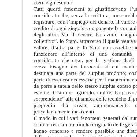
clero e gli eserciti.
Tutti questi fenomeni si giustificavano l’u
considerato che, senza la scrittura, non sarebbe
registrare, con l’impiego del denaro, il valore 
credito di ogni singolo componente la comunit
degli altri. Ma il denaro ha avuto bisogn
collettivo”, lo Stato, attraverso il quale veniva
valore; d’altra parte, lo Stato non avrebbe p
funzionare all’interno di una comunità 
considerato che esso, per la gestione degli a
aveva bisogno dei burocrati al cui mante
destinata una parte del surplus prodotto; cos
parte di esso era necessaria per il mantenimento
da porre a tutela dello stesso surplus contro p
esterne. Il surplus agricolo, inoltre, ha provo
sorprendente” alla dinamica delle tecniche di pr
progredire ha creato autonomamente n
precedentemente inesistenti.
Il modo in cui i vari fenomeni generati dal sur
sono intrecciati tra loro ha originato delle gerar
hanno concorso a rendere possibile una distr