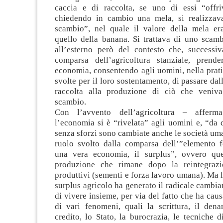
caccia e di raccolta, se uno di essi “offr
chiedendo in cambio una mela, si realizzav
scambio”, nel quale il valore della mela er
quello della banana. Si trattava di uno scamb
all’esterno però del contesto che, successi
comparsa dell’agricoltura stanziale, prend
economia, consentendo agli uomini, nella pratic
svolte per il loro sostentamento, di passare dal
raccolta alla produzione di ciò che veniva
scambio.
Con l’avvento dell’agricoltura – afferm
l’economia si è “rivelata” agli uomini e, “da
senza sforzi sono cambiate anche le società uma
ruolo svolto dalla comparsa dell’”elemento 
una vera economia, il surplus”, ovvero que
produzione che rimane dopo la reintegrazio
produttivi (sementi e forza lavoro umana). Ma 
surplus agricolo ha generato il radicale camb
di vivere insieme, per via del fatto che ha cau
di vari fenomeni, quali la scrittura, il denar
credito, lo Stato, la burocrazia, le tecniche d