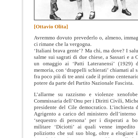
[Ottavio Olita]
Avremmo dovuto prevederlo o, almeno, immag
ci rimane che la vergogna.
‘Italiani brava gente’? Ma chi, ma dove?
I sal
salme sui sagrati di due chiese, a Sassari e a 
un omaggio ai ‘Patti Lateranensi’ (1929) d
memoria, con ‘drappelli schierati’ chiamati al 
fra poco più di tre anni cade il primo centenari
potere da parte del Partito Nazionale Fascista.
L’allarme su razzismo e violenze xenofobe 
Commissaria dell’Onu per i Diritti Civili, Miche
presidente del Cile democratico. L’inchiesta 
Agrigento a carico del ministero dell’interno
‘sequestro di persona’ per i disperati a b
militare ‘Diciotti’ ai quali venne impedito 
poliziotto che sul suo blog, oltre a elogiare i