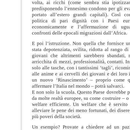
volta, ai ricchi (come sembra stia ipotizz
predisponendo l’ennesimo condono per gli ev
portato all’estero grandi capitali). Così 
politica di pari dignità con i Paesi eur
economicamente e l’affermazione di ugua
confronti delle epocali migrazioni dall’Africa.
E poi l’istruzione. Non quella che fornisce u
stata depotenziata, svilita, ridotta al rango d
giovani che altrimenti sarebbero sbandati, 
arricchita di mezzi, professionalità, contatti. 
solo alle tasche, con i tantissimi ‘tagli’, ricom
alle anime e ai cervelli dei giovani e dei loro 
un nuovo ‘Rinascimento’ – proprio come q
affermare l’Italia nel mondo – potrà salvarci.
E non solo la scuola. Questo Paese dovrebbe p
da molte realtà europee, su come costruire – o 
welfare efficiente. Un welfare che è servito
alleviare le pene dei meno fortunati, dei disered
più poveri della società.
Un esempio? Provate a chiedere ad un pazi