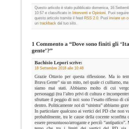
Questo articolo è stato pubblicato domenica, 16 Settemb
10:57 e classificato in
Interventi e Opinioni
. Puoi seguir
questo articolo tramite il feed
RSS 2.0
. Puoi
inviare un
un
trackback
dal tuo sito.
1 Commento a “Dove sono finiti gli ‘Ita
gente’?”
Bachisio Lepori
scrive:
18 Settembre 2018 alle 10:48
Grazie Ottavio per questa riflessione. Ma io tem
Brava Gente” sia un mito, nel quale ci culliamo, ma 
siamo mai stati. Abbiamo molto di cui vergo
personaggi (tra l’altro privi di cultura e incompenten
sfruttare il peggio di noi: sono l’esatto riflesso di 
dentro. Politicamente noi di “sinistra” abbiamo gravi
In particolare qualcuno ai vertici del PD che non v
probabilmente, tra le cause della cocente sconfitta 
essere presuntuoso/arrogante e perciò “antipatico”.
temo che tra i limiti dei vertici del PD sia l