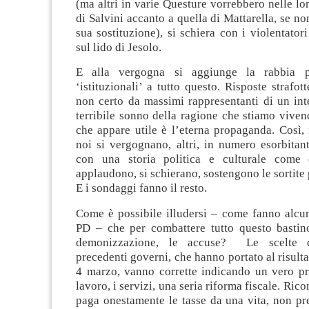
(ma altri in varie Questure vorrebbero nelle lor
di Salvini accanto a quella di Mattarella, se non
sua sostituzione), si schiera con i violentator
sul lido di Jesolo.
E alla vergogna si aggiunge la rabbia p
‘istituzionali’ a tutto questo. Risposte strafott
non certo da massimi rappresentanti di un int
terribile sonno della ragione che stiamo viven
che appare utile è l’eterna propaganda. Così,
noi si vergognano, altri, in numero esorbitan
con una storia politica e culturale come q
applaudono, si schierano, sostengono le sortite 
E i sondaggi fanno il resto.
Come è possibile illudersi – come fanno alcun
PD – che per combattere tutto questo bastino 
demonizzazione, le accuse? Le scelte di
precedenti governi, che hanno portato al risulta
4 marzo, vanno corrette indicando un vero p
lavoro, i servizi, una seria riforma fiscale. Ric
paga onestamente le tasse da una vita, non pr