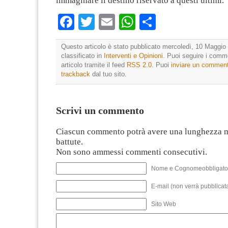
immaginare il destino riservato a questi ultimi.
Facebook
Twitter
Email
WhatsApp
Condividi
Questo articolo è stato pubblicato mercoledì, 10 Maggio 
classificato in
Interventi e Opinioni
. Puoi seguire i comm
articolo tramite il feed
RSS 2.0
. Puoi
inviare un commen
trackback
dal tuo sito.
Scrivi un commento
Ciascun commento potrà avere una lunghezza 
battute.
Non sono ammessi commenti consecutivi.
Nome e Cognomeobbligato
E-mail (non verrà pubblicata
Sito Web