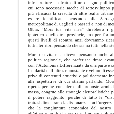
infrastrutture sia frutto di un disegno politi
cui sono necessarie sacche di sottosviluppo p
più efficacia la crescita di altre realtà urban
essere identificate, pensando alla Sardegn
metropolitane di Cagliari e Sassari e, non di me
Olbia. “Mors tua vita mea” direbbero i gl
ipotetico duello tra provincie, ma per fort
questi livelli di scontro, anzi dovremmo ricer
tutti i territori pensando che siamo tutti nella st
Mors tua vita mea dicevo pensando anche all
politica regionale, che preferisce tirare avant
con l’Autonomia Differenziata da una parte e co
Insularità dall’altra, nonostante rivelino di ess
prive di contenuti attuativi e politicamente in
alle aspettative di cui stiamo parlando. Mor
ripeto, perché considero tali proposte armi d
massa, congrue alle strategie elettoralistiche p
il potere raggiunto, perché di fatto le “dist
trattasi dimostrano la dissonanza con l’urgenza 
che la congiuntura economica del nostro t
all’attenzione di chi esercita il potere politic