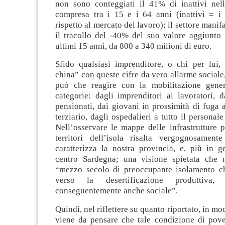
non sono conteggiati il 41% di inattivi nell
compresa tra i 15 e i 64 anni (inattivi = i
rispetto al mercato del lavoro); il settore manif
il tracollo del -40% del suo valore aggiunto 
ultimi 15 anni, da 800 a 340 milioni di euro.
Sfido qualsiasi imprenditore, o chi per lui, 
china” con queste cifre da vero allarme sociale,
può che reagire con la mobilitazione gener
categorie: dagli imprenditori ai lavoratori, d
pensionati, dai giovani in prossimità di fuga a
terziario, dagli ospedalieri a tutto il personale
Nell’osservare le mappe delle infrastrutture p
territori dell’isola risalta vergognosamen
caratterizza la nostra provincia, e, più in ge
centro Sardegna; una visione spietata che m
“mezzo secolo di preoccupante isolamento c
verso la desertificazione produttiva, 
conseguentemente anche sociale”.
Quindi, nel riflettere su quanto riportato, in m
viene da pensare che tale condizione di pover