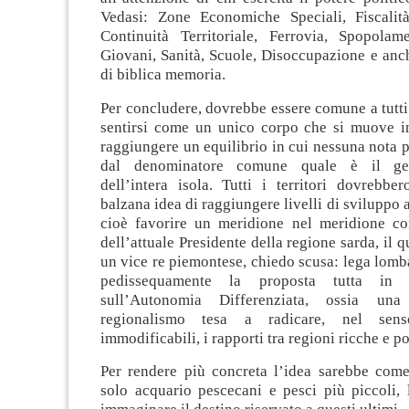
Vedasi: Zone Economiche Speciali, Fiscalit
Continuità Territoriale, Ferrovia, Spopola
Giovani, Sanità, Scuole, Disoccupazione e anch
di biblica memoria.
Per concludere, dovrebbe essere comune a tutti i
sentirsi come un unico corpo che si muove in
raggiungere un equilibrio in cui nessuna nota p
dal denominatore comune quale è il gene
dell’intera isola. Tutti i territori dovrebbe
balzana idea di raggiungere livelli di sviluppo a 
cioè favorire un meridione nel meridione co
dell’attuale Presidente della regione sarda, il q
un vice re piemontese, chiedo scusa: lega lomb
pedissequamente la proposta tutta in s
sull’Autonomia Differenziata, ossia una
regionalismo tesa a radicare, nel sen
immodificabili, i rapporti tra regioni ricche e p
Per rendere più concreta l’idea sarebbe come
solo acquario pescecani e pesci più piccoli, 