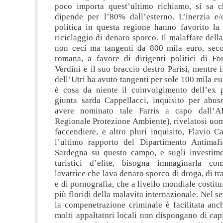
poco importa quest’ultimo richiamo, si sa 
dipende per l’80% dall’esterno. L’inerzia e/
politica in questa regione hanno favorito la 
riciclaggio di denaro sporco. Il malaffare dell
non ceci ma tangenti da 800 mila euro, sec
romana, a favore di dirigenti politici di Fo
Verdini e il suo braccio destro Parisi, mentre i
dell’Utri ha avuto tangenti per sole 100 mila eu
è cosa da niente il coinvolgimento dell’ex p
giunta sarda Cappellacci, inquisito per abus
avere nominato tale Farris a capo dall’
Regionale Protezione Ambiente), rivelatosi uom
faccendiere, e altro pluri inquisito, Flavio 
l’ultimo rapporto del Dipartimento Antimaf
Sardegna su questo campo, e sugli investime
turistici d’elite, bisogna immaginarla c
lavatrice che lava denaro sporco di droga, di tr
e di pornografia, che a livello mondiale costitu
più floridi della malavita internazionale. Nel s
la compenetrazione criminale è facilitata anc
molti appaltatori locali non dispongano di capi