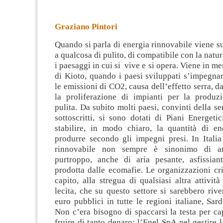
Graziano Pintori
Quando si parla di energia rinnovabile viene s
a qualcosa di pulito, di compatibile con la natur
i paesaggi in cui si vive e si opera
. Viene in me
di Kioto, quando i paesi sviluppati s’impegna
le emissioni di CO2, causa dell’effetto serra, d
la proliferazione di impianti per la produz
pulita. Da subito molti paesi, convinti della se
sottoscritti, si sono dotati di Piani Energeti
stabilire, in modo chiaro, la quantità di en
produrre secondo gli impegni presi. In Italia
rinnovabile non sempre è sinonimo di ar
purtroppo, anche di aria pesante, asfissia
prodotta dalle ecomafie. Le organizzazioni cr
capito, alla stregua di qualsiasi altra attività
lecita, che su questo settore si sarebbero river
euro pubblici in tutte le regioni italiane, Sa
Non c’era bisogno di spaccarsi la testa per c
fruire di tanto denaro: l’Enel SpA nel gestire 