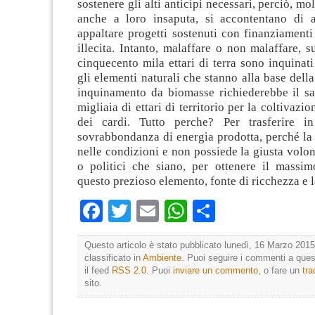
sostenere gli alti anticipi necessari, perciò, mol
anche a loro insaputa, si accontentano di 
appaltare progetti sostenuti con finanziament
illecita. Intanto, malaffare o non malaffare, su
cinquecento mila ettari di terra sono inquinati 
gli elementi naturali che stanno alla base dell
inquinamento da biomasse richiederebbe il sac
migliaia di ettari di territorio per la coltivazi
dei cardi. Tutto perche? Per trasferire in
sovrabbondanza di energia prodotta, perché la
nelle condizioni e non possiede la giusta volon
o politici che siano, per ottenere il massi
questo prezioso elemento, fonte di ricchezza e 
Facebook
Twitter
Email
WhatsApp
Condividi
Questo articolo è stato pubblicato lunedì, 16 Marzo 2015
classificato in
Ambiente
. Puoi seguire i commenti a quest
il feed
RSS 2.0
. Puoi
inviare un commento
, o fare un
tr
sito.