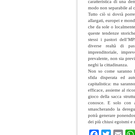
caratteristica di una de
modo non separabile al c
Tutto ciò si dovrà porre
allargati, europei e mondi
che da sole o localmente
queste tendenze storic
stessi i pastori dell’M
diverse realtà di pa
imprenditoriale, impre
prevalente, non sia prev
neghi la cittadinanza.
Non so come saranno l
sfida disperata ed aut
capitalistica: ma sarann
efficace, assieme al ric
gioco della sacca strutt
conosce. E solo con al
smascherando la deregul
potrà generare ponendosi
dei più chiusi egoismi e 
Faceboo
Twitte
Em