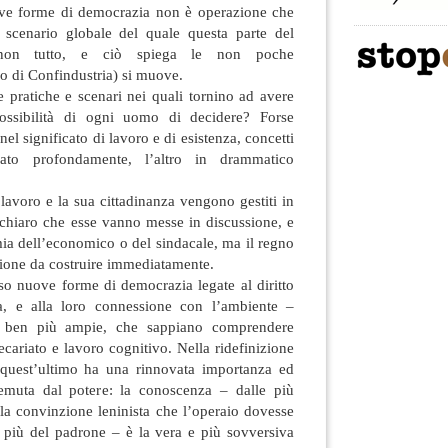
ove forme di democrazia non è operazione che
 scenario globale del quale questa parte del
 (non tutto, e ciò spiega le non poche
no di Confindustria) si muove.
 pratiche e scenari nei quali tornino ad avere
ossibilità di ogni uomo di decidere? Forse
l significato di lavoro e di esistenza, concetti
icato profondamente, l’altro in drammatico
 lavoro e la sua cittadinanza vengono gestiti in
 chiaro che esse vanno messe in discussione, e
ia dell’economico o del sindacale, ma il regno
azione da costruire immediatamente.
 nuove forme di democrazia legate al diritto
za, e alla loro connessione con l’ambiente –
ee ben più ampie, che sappiano comprendere
ecariato e lavoro cognitivo. Nella ridefinizione
 quest’ultimo ha una rinnovata importanza ed
emuta dal potere: la conoscenza – dalle più
alla convinzione leninista che l’operaio dovesse
 più del padrone – è la vera e più sovversiva