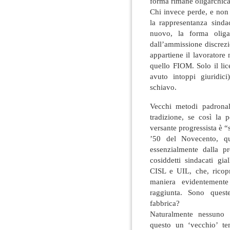
forma rimane oligarchica
Chi invece perde, e non
la rappresentanza sind
nuovo, la forma oligar
dall’ammissione discrezi
appartiene il lavoratore
quello FIOM. Solo il li
avuto intoppi giuridic
schiavo.
Vecchi metodi padronali,
tradizione, se così la
versante progressista è 
’50 del Novecento, qua
essenzialmente dalla p
cosiddetti sindacati gia
CISL e UIL, che, ricopr
maniera evidentement
raggiunta. Sono quest
fabbrica?
Naturalmente nessuno 
questo un ‘vecchio’ te