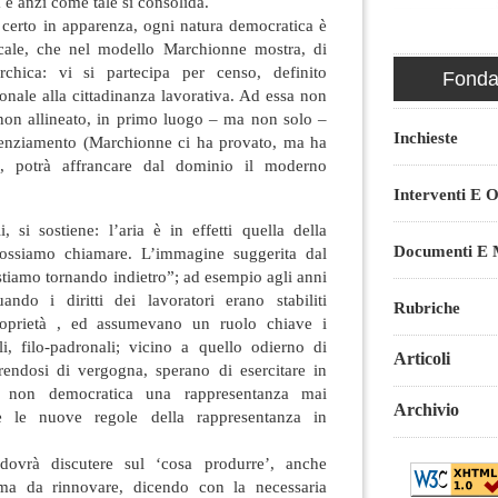
 e anzi come tale si consolida.
 certo in apparenza, ogni natura democratica è
acale, che nel modello Marchionne mostra, di
chica: vi si partecipa per censo, definito
Fondaz
onale alla cittadinanza lavorativa. Ad essa non
 non allineato, in primo luogo – ma non solo –
Inchieste
cenziamento (Marchionne ci ha provato, ma ha
i), potrà affrancare dal dominio il moderno
Interventi E O
 si sostiene: l’aria è in effetti quella della
Documenti E M
 possiamo chiamare. L’immagine suggerita dal
“stiamo tornando indietro”; ad esempio agli anni
ndo i diritti dei lavoratori erano stabiliti
Rubriche
roprietà , ed assumevano un ruolo chiave i
lli, filo-padronali; vicino a quello odierno di
Articoli
endosi di vergogna, sperano di esercitare in
e non democratica una rappresentanza mai
Archivio
e le nuove regole della rappresentanza in
dovrà discutere sul ‘cosa produrre’, anche
ma da rinnovare, dicendo con la necessaria