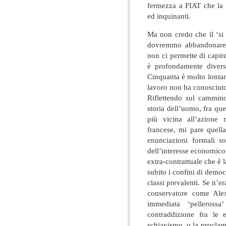
fermezza a FIAT che la s
ed inquinanti.
Ma non credo che il ‘si 
dovremmo abbandonare u
non ci permette di capir
è profondamente divers
Cinquanta è molto lontan
lavoro non ha conosciuto
Riflettendo sul cammin
storia dell’uomo, fra qu
più vicina all’azione 
francese, mi pare quell
enunciazioni formali s
dell’interesse economico 
extra-contrattuale che è
subito i confini di democr
classi prevalenti. Se n’e
conservatore come Alex
immediata ‘pellerossa
contraddizione fra le e
schiavismo, o la proclam