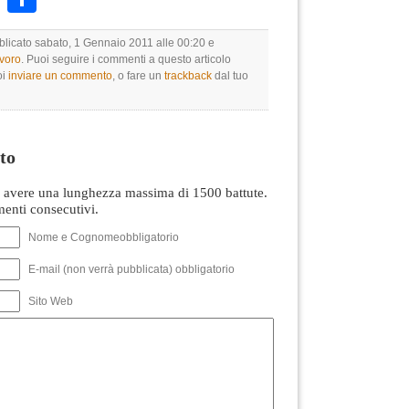
bblicato sabato, 1 Gennaio 2011 alle 00:20 e
avoro
. Puoi seguire i commenti a questo articolo
oi
inviare un commento
, o fare un
trackback
dal tuo
to
avere una lunghezza massima di 1500 battute.
nti consecutivi.
Nome e Cognomeobbligatorio
E-mail (non verrà pubblicata) obbligatorio
Sito Web