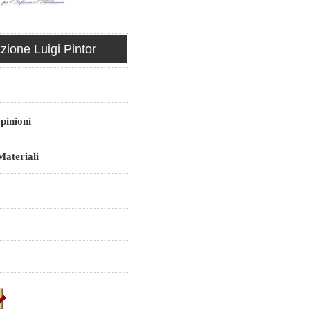
ione Luigi Pintor
pinioni
ateriali