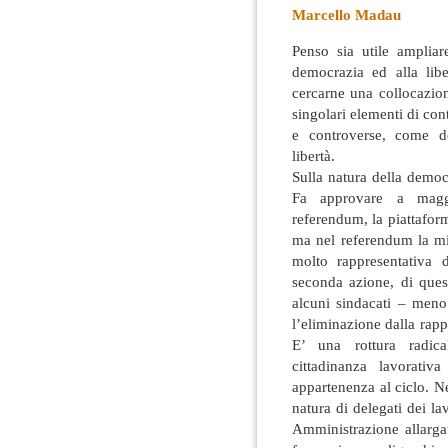
Marcello Madau
Penso sia utile ampliar
democrazia ed alla libe
cercarne una collocazio
singolari elementi di con
e controverse, come de
libertà.
Sulla natura della democ
Fa approvare a magg
referendum, la piattafor
ma nel referendum la mi
molto rappresentativa 
seconda azione, di quest
alcuni sindacati – meno
l’eliminazione dalla rap
E’ una rottura radic
cittadinanza lavorati
appartenenza al ciclo. Ne
natura di delegati dei la
Amministrazione allarga