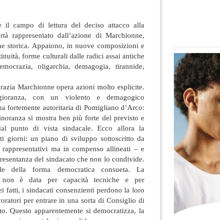
e il campo di lettura del deciso attacco alla
rtà rappresentato dall’azione di Marchionne,
ne storica. Appaiono, in nuove composizioni e
tinuità, forme culturali
dalle radici assai antiche
mocrazia, oligarchia, demagogia, tirannide,
razia Marchionne opera azioni molto esplicite.
ioranza, con un violento e demagogico
ma fortemente autoritaria di Pomigliano d’Arco:
noranza si mostra ben più forte del previsto e
dal punto di vista sindacale. Ecco allora la
i giorni: un piano di sviluppo sottoscritto da
 rappresentativi ma in compenso allineati – e
presentanza del sindacato che non lo condivide.
ale della forma democratica consueta. La
va non è data per capacità tecniche e per
i fatti, i sindacati consenzienti perdono la loro
voratori per entrare in una sorta di Consiglio di
to. Questo apparentemente si democratizza, la