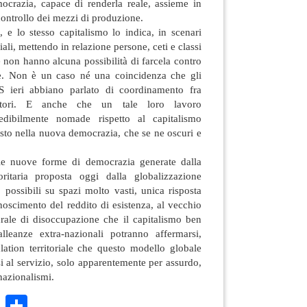
mocrazia, capace di renderla reale, assieme in
ontrollo dei mezzi di produzione.
, e lo stesso capitalismo lo indica, in scenari
ali, mettendo in relazione persone, ceti e classi
 non hanno alcuna possibilità di farcela contro
he. Non è un caso né una coincidenza che gli
PS ieri abbiano parlato di coordinamento fra
stori. E anche che un tale loro lavoro
vedibilmente nomade rispetto al capitalismo
isto nella nuova democrazia, che se ne oscuri e
e nuove forme di democrazia generate dalla
oritaria proposta oggi dalla globalizzazione
o possibili su spazi molto vasti, unica risposta
onoscimento del reddito di esistenza, al vecchio
urale di disoccupazione che il capitalismo ben
leanze extra-nazionali potranno affermarsi,
ation territoriale che questo modello globale
 al servizio, solo apparentemente per assurdo,
nazionalismi.
k
r
ail
WhatsApp
Condividi