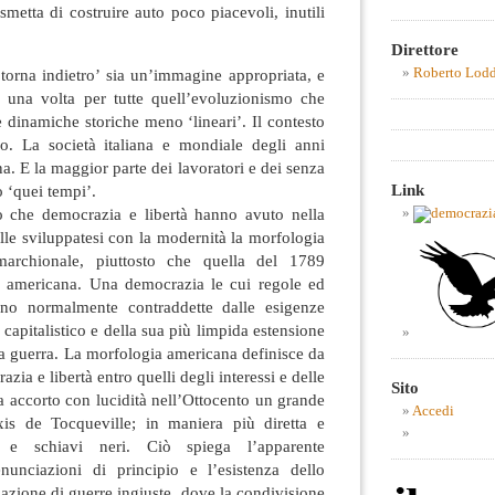
metta di costruire auto poco piacevoli, inutili
Direttore
Roberto Lod
torna indietro’ sia un’immagine appropriata, e
na volta per tutte quell’evoluzionismo che
e dinamiche storiche meno ‘lineari’. Il contesto
o. La società italiana e mondiale degli anni
a. E la maggior parte dei lavoratori e dei senza
Link
 ‘quei tempi’.
o che democrazia e libertà hanno avuto nella
elle sviluppatesi con la modernità la morfologia
marchionale, piuttosto che quella del 1789
a americana. Una democrazia le cui regole ed
ono normalmente contraddette dalle esigenze
capitalistico e della sua più limpida estensione
 la guerra. La morfologia americana definisce da
azia e libertà entro quelli degli interessi e delle
Sito
ra accorto con lucidità nell’Ottocento un grande
Accedi
is de Tocqueville; in maniera più diretta e
’ e schiavi neri. Ciò spiega l’apparente
nunciazioni di principio e l’esistenza dello
azione di guerre ingiuste, dove la condivisione