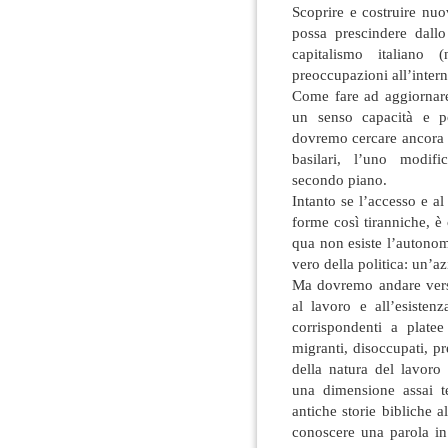
Scoprire e costruire nu
possa prescindere dallo
capitalismo italiano
preoccupazioni all’inter
Come fare ad aggiornare
un senso capacità e p
dovremo cercare ancora ne
basilari, l’uno modif
secondo piano.
Intanto se l’accesso e al
forme così tiranniche, è
qua non esiste l’autonom
vero della politica: un’
Ma dovremo andare verso
al lavoro e all’esisten
corrispondenti a plat
migranti, disoccupati, pr
della natura del lavoro
una dimensione assai t
antiche storie bibliche 
conoscere una parola in