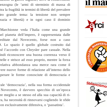
enzogna (le ‘armi di sterminio di massa di
 la fragilità in termini di libertà del prevalere
tro grande tema: la tensione non sempre
razia e libertà) e in ogni caso il dominio
Marchionne veda l’Italia come una grande
nel pianeta dell’impero, è rappresentata dalle
reditate dal Novecento, forse non a caso
9. Lo spazio è quello globale costruito dal
né l’accordo con Chrysler pare casuale. Nella
indi riconoscere una buona coerenza verso il
elle e strisce ad esso proprio, mentre la forza
relativa abbondanza una merce rara come il
ivere nuove forme di relazione all’interno dello
uperare le forme conosciute di democrazia e
rale ‘democrazia’, nella sua forma occidentale
 Novecento, è davvero specchio di un’epoca
re meglio a se stesso ed alla sua capacità di ri-
ra, ha necessità di rinnovarsi cogliendo le sfide
non esclusivamente difensiva, o ‘passatista’.