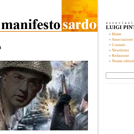
associaz
LUIGI PI
Home
Associazione
Contatti
a
Newsletter
Redazione
Norme editori