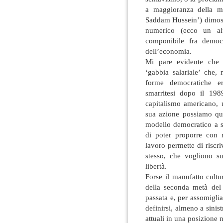
a maggioranza della m
Saddam Hussein’) dimostra
numerico (ecco un al
componibile fra democ
dell’economia.
Mi pare evidente che 
‘gabbia salariale’ che, 
forme democratiche e
smarritesi dopo il 198
capitalismo americano, 
sua azione possiamo qu
modello democratico a st
di poter proporre con 
lavoro permette di riscr
stesso, che vogliono s
libertà.
Forse il manufatto cultu
della seconda metà del
passata e, per assomiglia
definirsi, almeno a sinist
attuali in una posizione 