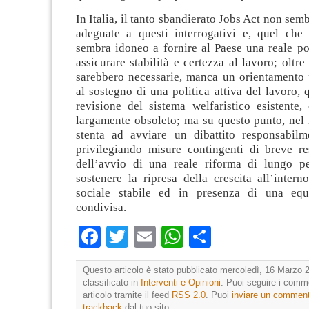
In Italia, il tanto sbandierato Jobs Act non sem
adeguate a questi interrogativi e, quel che
sembra idoneo a fornire al Paese una reale pol
assicurare stabilità e certezza al lavoro; oltre
sarebbero necessarie, manca un orientamento 
al sostegno di una politica attiva del lavoro, 
revisione del sistema welfaristico esistente,
largamente obsoleto; ma su questo punto, nel 
stenta ad avviare un dibattito responsabilm
privilegiando misure contingenti di breve re
dell’avvio di una reale riforma di lungo p
sostenere la ripresa della crescita all’inter
sociale stabile ed in presenza di una equi
condivisa.
Facebook
Twitter
Email
WhatsApp
Condividi
Questo articolo è stato pubblicato mercoledì, 16 Marzo 2
classificato in
Interventi e Opinioni
. Puoi seguire i comm
articolo tramite il feed
RSS 2.0
. Puoi
inviare un commen
trackback
dal tuo sito.