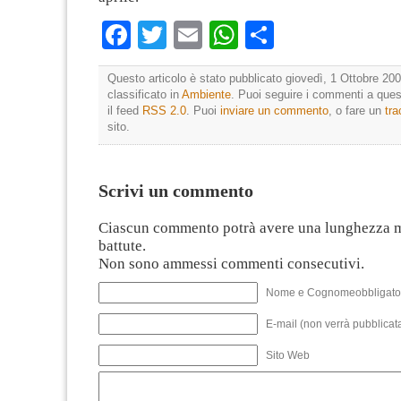
Facebook
Twitter
Email
WhatsApp
Condividi
Questo articolo è stato pubblicato giovedì, 1 Ottobre 200
classificato in
Ambiente
. Puoi seguire i commenti a quest
il feed
RSS 2.0
. Puoi
inviare un commento
, o fare un
tr
sito.
Scrivi un commento
Ciascun commento potrà avere una lunghezza 
battute.
Non sono ammessi commenti consecutivi.
Nome e Cognomeobbligato
E-mail (non verrà pubblicata
Sito Web