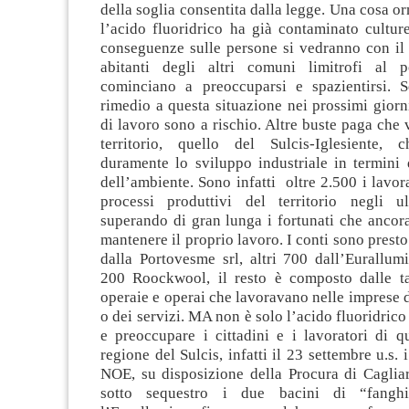
della soglia consentita dalla legge. Una cosa or
l’acido fluoridrico ha già contaminato cultur
conseguenze sulle persone si vedranno con il 
abitanti degli altri comuni limitrofi al p
cominciano a preoccuparsi e spazientirsi. 
rimedio a questa situazione nei prossimi giorni
di lavoro sono a rischio. Altre buste paga che
territorio, quello del Sulcis-Iglesiente,
duramente lo sviluppo industriale in termini 
dell’ambiente. Sono infatti oltre 2.500 i lavora
processi produttivi del territorio negli u
superando di gran lunga i fortunati che ancora
mantenere il proprio lavoro. I conti sono presto 
dalla Portovesme srl, altri 700 dall’Eurallum
200 Roockwool, il resto è composto dalle ta
operaie e operai che lavoravano nelle imprese
o dei servizi. MA non è solo l’acido fluoridrico
e preoccupare i cittadini e i lavoratori di q
regione del Sulcis, infatti il 23 settembre u.s. 
NOE, su disposizione della Procura di Caglia
sotto sequestro i due bacini di “fanghi