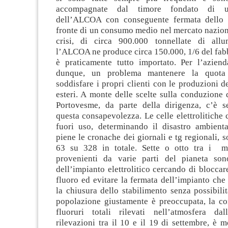
accompagnate dal timore fondato di u
dell’ALCOA con conseguente fermata dello s
fronte di un consumo medio nel mercato nazion
crisi, di circa 900.000 tonnellate di allu
l’ALCOA ne produce circa 150.000, 1/6 del fabb
è praticamente tutto importato. Per l’azien
dunque, un problema mantenere la quota
soddisfare i propri clienti con le produzioni de
esteri. A monte delle scelte sulla conduzione 
Portovesme, da parte della dirigenza, c’è s
questa consapevolezza. Le celle elettrolitiche
fuori uso, determinando il disastro ambient
piene le cronache dei giornali e tg regionali,
63 su 328 in totale. Sette o otto tra i mi
provenienti da varie parti del pianeta son
dell’impianto elettrolitico cercando di bloccar
fluoro ed evitare la fermata dell’impianto che
la chiusura dello stabilimento senza possibilit
popolazione giustamente è preoccupata, la co
fluoruri totali rilevati nell’atmosfera da
rilevazioni tra il 10 e il 19 di settembre, è m