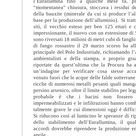
l’Eurallamina fino a qualche mese fa, p
“momentanea” chiusura, stoccava i residui de
della bauxite (minerale da cui si produce l’a
base per la produzione dell’alluminio). Si trat
siti, il vecchio esteso per ben 125 ettari e 
impressionante, il nuovo con un estensione di 5
sono riversati 18 milioni di metri cubi di fangh
di fango rossastro il 29 marzo scorso ha all
principale del Polo Industriale, richiamando l’
ambientalisti e della stampa, e proprio graz
riportate da quest’ultima che la Procura ha 
un’indagine per verificare cosa stesse acc
venuto fuori che le acque delle falde sotterran
ricche di numerosi metalli pesanti quali manga
persino arsenico, oltre il limite stabilito per leg
probabile è che i bacini non fossero 
impermeabilizzati e le infiltrazioni hanno co
talmente grave le cui dimensioni oggi è diffici
Si riducono così al lumicino le speranze di ri
dello stabilimento dell’Eurallumina, il qu
accordi dovrebbe riprendere la produzione en
aprile.