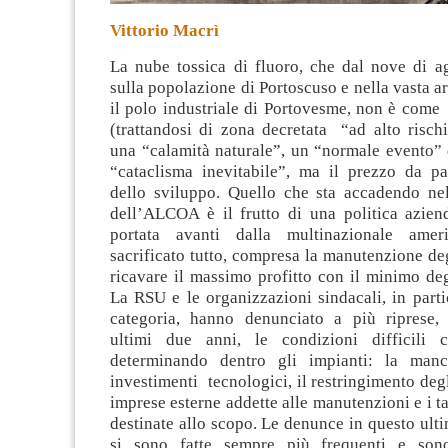
Vittorio Macrì
La nube tossica di fluoro, che dal nove di ag
sulla popolazione di Portoscuso e nella vasta a
il polo industriale di Portovesme, non è come
(trattandosi di zona decretata “ad alto risch
una
“calamità naturale”, un “normale evento” 
“cataclisma inevitabile”, ma il prezzo da pag
dello sviluppo. Quello che sta accadendo nel
dell’ALCOA è il frutto di una politica aziend
portata avanti dalla multinazionale ame
sacrificato tutto, compresa la manutenzione deg
ricavare il massimo profitto con il minimo deg
La RSU e le organizzazioni sindacali, in parti
categoria, hanno denunciato a più riprese, 
ultimi due anni, le condizioni difficili 
determinando dentro gli impianti: la man
investimenti tecnologici, il restringimento degl
imprese esterne addette alle manutenzioni e i ta
destinate allo scopo. Le denunce in questo ulti
si sono fatte sempre più frequenti e son