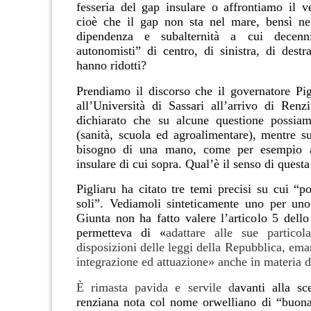
fesseria del gap insulare o affrontiamo il 
cioè che il gap non sta nel mare, bensì nel
dipendenza e subalternità a cui decenn
autonomisti” di centro, di sinistra, di destr
hanno ridotti?
Prendiamo il discorso che il governatore Pig
all’Università di Sassari all’arrivo di Renzi
dichiarato che su alcune questione possiam
(sanità, scuola ed agroalimentare), mentre s
bisogno di una mano, come per esempio a
insulare di cui sopra. Qual’è il senso di quest
Pigliaru ha citato tre temi precisi su cui “p
soli”. Vediamoli sinteticamente uno per uno
Giunta non ha fatto valere l’articolo 5 dello
permetteva di «
adattare alle sue particol
disposizioni delle leggi della Repubblica, em
integrazione ed attuazione» anche in materia di
È rimasta pavida e servile d
avanti alla sc
renziana nota col nome orwelliano di “buon