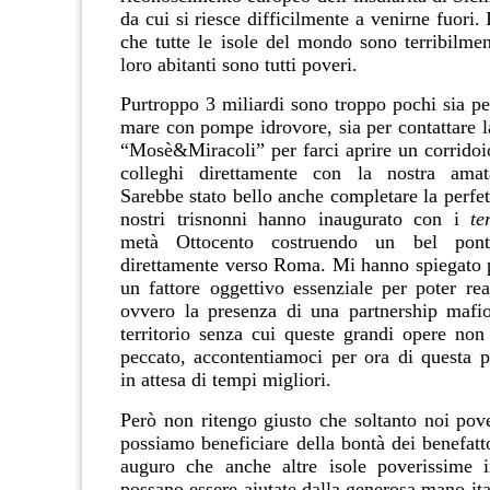
da cui si riesce difficilmente a venirne fuori. 
che tutte le isole del mondo sono terribilmen
loro abitanti sono tutti poveri.
Purtroppo 3 miliardi sono troppo pochi sia pe
mare con pompe idrovore, sia per contattare l
“Mosè&Miracoli” per farci aprire un corridoio
colleghi direttamente con la nostra amat
Sarebbe stato bello anche completare la perfet
nostri trisnonni hanno inaugurato con i
te
metà Ottocento costruendo un bel ponte
direttamente verso Roma. Mi hanno spiegato
un fattore oggettivo essenziale per poter rea
ovvero la presenza di una partnership mafio
territorio senza cui queste grandi opere non 
peccato, accontentiamoci per ora di questa pe
in attesa di tempi migliori.
Però non ritengo giusto che soltanto noi pove
possiamo beneficiare della bontà dei benefatto
auguro
che anche altre isole poverissime i
possano essere aiutate dalla generosa mano ita