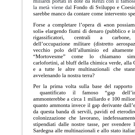
miliardi portati in dote da Renzi con il famos
la metà viene dal
Fondo di Sviluppo e Coesi
sarebbe manco da contare come intervento spe
Forse a completare l’opera di
«
non possiam
soli
»
elargendo fiumi di denaro (pubblico e in
rigassificatori, centrali a carbone,
dell’occupazione militare (distretto aerospaz
vecchio polo dell’alluminio ed altamente
“Mortovesme” come lo chiamano simp
carlofortini, al bluff della chimica verde, alla
e a tutte le altre multinazionali che stan
avvelenando la nostra terra?
Per la prima volta sulla base del rapporto
quantificato il famoso “gap dell’in
ammonterebbe a circa
1 miliardo e 100 milion
quanto ammonta invece il gap derivante dall’e
da questa banda di servili, pavidi ed eterodire
colonizzazione che lavorano, indefessament
stipendiati dalle nostre tasse, per svendere 
Sardegna alle multinazionali e allo stato italia