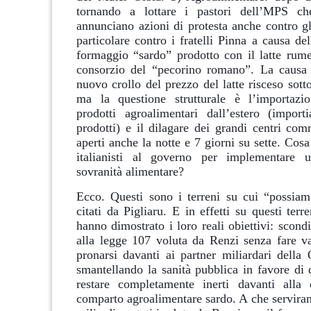
tornando a lottare i pastori dell’MPS ch
annunciano azioni di protesta anche contro gli
particolare contro i fratelli Pinna a causa de
formaggio “sardo” prodotto con il latte rume
consorzio del “pecorino romano”. La causa 
nuovo crollo del prezzo del latte risceso sotto 
ma la questione strutturale è l’importazi
prodotti agroalimentari dall’estero (impor
prodotti) e il dilagare dei grandi centri com
aperti anche la notte e 7 giorni su sette. Cosa
italianisti al governo per implementare u
sovranità alimentare?
Ecco. Questi sono i terreni su cui “possiam
citati da Pigliaru. E in effetti su questi ter
hanno dimostrato i loro reali obiettivi: scond
alla legge 107 voluta da Renzi senza fare val
pronarsi davanti ai partner miliardari della 
smantellando la sanità pubblica in favore di 
restare completamente inerti davanti alla 
comparto agroalimentare sardo. A che serviran