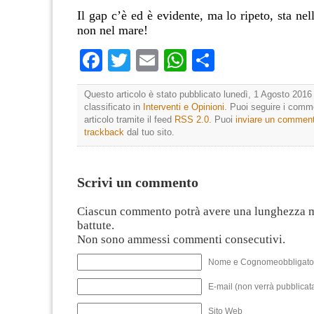
Il gap c’è ed è evidente, ma lo ripeto, sta nell
non nel mare!
Facebook
Twitter
Email
WhatsApp
Condividi
Questo articolo è stato pubblicato lunedì, 1 Agosto 2016 
classificato in
Interventi e Opinioni
. Puoi seguire i comm
articolo tramite il feed
RSS 2.0
. Puoi
inviare un commen
trackback
dal tuo sito.
Scrivi un commento
Ciascun commento potrà avere una lunghezza 
battute.
Non sono ammessi commenti consecutivi.
Nome e Cognomeobbligato
E-mail (non verrà pubblicata
Sito Web