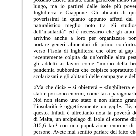
lungo, ma io partirei dalle isole più pover
Inghilterra e Giappone. Gli abitanti di qu
poverissimi in quanto appunto affetti da
naturalistico meglio noto tra gli studi
dell’insularità” ed è necessario che gli aiuti
arrivino anche a loro per organizzare pon
portare generi alimentari di primo conforto.
verso l’isola di Inghilterra che oltre al gap 
recentemente colpita da un’orribile altra pes
gli addetti ai lavori come “morbo della br
pandemia bubbonica che colpisce soprattutto i
scolarizzati e gli abitanti delle campagne e dell
«Ma che dici» – si obietterà – «Inghilterra 
stati e poi sono enormi, come fai a paragonarl
Noi non siamo uno stato e non siamo grand
l’insularità è oggettivamente un gap!». Bè, 
questo. Infatti è altrettanto nota la povertà 
di Malta, un arcipelago di isole di enorme di
315,6 km
²
con una popolazione enorme di 
persone. Avete mai sentito parlare del fatto ch