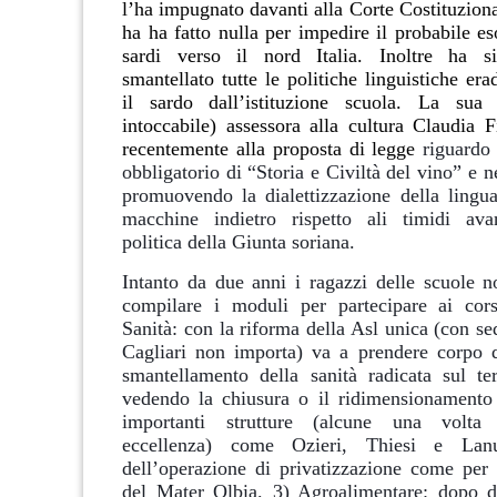
l’ha impugnato davanti alla Corte Costituzion
ha ha fatto nulla per impedire il probabile e
sardi verso il nord Italia. Inoltre ha si
smantellato tutte le politiche linguistiche era
il sardo dall’istituzione scuola. La sua 
intoccabile) assessora alla cultura Claudia F
recentemente alla proposta di legge
riguardo
obbligatorio di “Storia e Civiltà del vino” e 
promuovendo la dialettizzazione della lingu
macchine indietro rispetto ali timidi ava
politica della Giunta soriana.
Intanto da due anni i ragazzi delle scuole 
compilare i moduli per partecipare ai cors
Sanità: con la riforma della Asl unica (con se
Cagliari non importa) va a prendere corpo 
smantellamento della sanità radicata sul ter
vedendo la chiusura o il ridimensionamento
importanti strutture (alcune una volta 
eccellenza) come Ozieri, Thiesi e Lan
dell’operazione di privatizzazione come per
del Mater Olbia. 3) Agroalimentare: dopo d