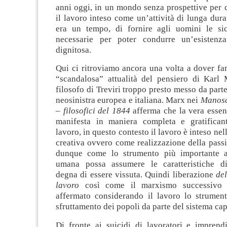
anni oggi, in un mondo senza prospettive per 
il lavoro inteso come un’attività di lunga dur
era un tempo, di fornire agli uomini le si
necessarie per poter condurre un’esisten
dignitosa.
Qui ci ritroviamo ancora una volta a dover far
“scandalosa” attualità del pensiero di Karl 
filosofo di Treviri troppo presto messo da part
neosinistra europea e italiana. Marx nei
Manosc
– filosofici del 1844
afferma che la vera esse
manifesta in maniera completa e gratificant
lavoro, in questo contesto il lavoro è inteso ne
creativa ovvero come realizzazione della pass
dunque come lo strumento più importante af
umana possa assumere le caratteristiche di
degna di essere vissuta. Quindi liberazione
de
lavoro
così come il marxismo successivo
affermato considerando il lavoro lo strument
sfruttamento dei popoli da parte del sistema capi
Di fronte ai suicidi di lavoratori e imprendi