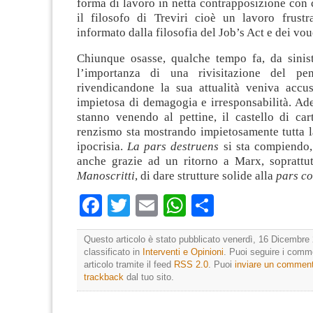
forma di lavoro in netta contrapposizione con
il filosofo di Treviri cioè un lavoro frustr
informato dalla filosofia del Job’s Act e dei vou
Chiunque osasse, qualche tempo fa, da sinistr
l’importanza di una rivisitazione del pen
rivendicandone la sua attualità veniva accu
impietosa di demagogia e irresponsabilità. Ad
stanno venendo al pettine, il castello di car
renzismo sta mostrando impietosamente tutta la
ipocrisia.
La pars destruens
si sta compiendo,
anche grazie ad un ritorno a Marx, soprattu
Manoscritti
, di dare strutture solide alla
pars c
Facebook
Twitter
Email
WhatsApp
Condividi
Questo articolo è stato pubblicato venerdì, 16 Dicembre 
classificato in
Interventi e Opinioni
. Puoi seguire i comm
articolo tramite il feed
RSS 2.0
. Puoi
inviare un commen
trackback
dal tuo sito.