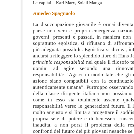
Le capital – Karl Marx, Soleil Manga
Amedeo Spagnuolo
La disoccupazione giovanile è ormai diventat
paese una vera e propria emergenza naziona
governi, presenti e passati, in maniera no
soprattutto egoistica, si rifiutano di affronta
più adeguata possibile
. Egoistica si diceva, in
andarsi a rileggere lo splendido libro di Hans J
principio responsabilità
nel quale il filosofo t
uomini ad agire secondo una rinnovat
responsabilità: “Agisci in modo tale che gli e
azione siano compatibili con la continuazi
autenticamente umana”. Purtroppo osservando l
della classe dirigente italiana non possiamo
come in esso sia totalmente assente qualsi
responsabilità verso le generazioni future. Il 
molto angusto e si limita a progettare il soddi
propria sete di potere e di benessere riusce
inaudita, a non porsi il problema della res
confronti del futuro dei più giovani neanche se 