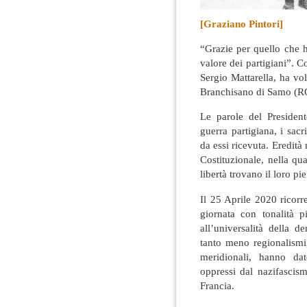
[Graziano Pintori]
“Grazie per quello che h
valore dei partigiani”. C
Sergio Mattarella, ha vol
Branchisano di Samo (RC)
Le parole del President
guerra partigiana, i sacri
da essi ricevuta. Eredità 
Costituzionale, nella qu
libertà trovano il loro pi
Il 25 Aprile 2020 ricorr
giornata con tonalità p
all’universalità della 
tanto meno regionalismi, 
meridionali, hanno da
oppressi dal nazifascism
Francia.