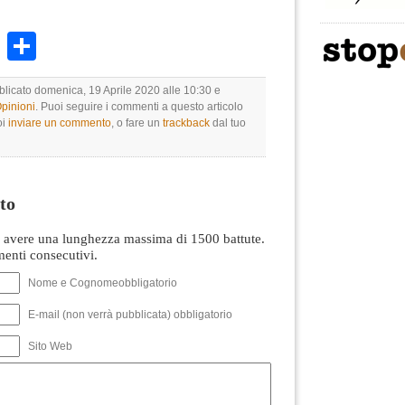
k
r
ail
WhatsApp
Condividi
bblicato domenica, 19 Aprile 2020 alle 10:30 e
Opinioni
. Puoi seguire i commenti a questo articolo
oi
inviare un commento
, o fare un
trackback
dal tuo
to
avere una lunghezza massima di 1500 battute.
nti consecutivi.
Nome e Cognomeobbligatorio
E-mail (non verrà pubblicata) obbligatorio
Sito Web