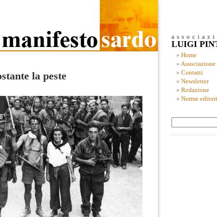
associaz
LUIGI PI
Home
Associazione
Contatti
stante la peste
Newsletter
Redazione
Norme editori