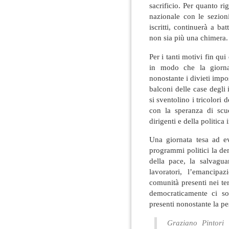
sacrificio. Per quanto rig
nazionale con le sezioni
iscritti, continuerà a ba
non sia più una chimera.
Per i tanti motivi fin qui
in modo che la giornat
nonostante i divieti impo
balconi delle case degli 
si sventolino i tricolori 
con la speranza di scu
dirigenti e della politica 
Una giornata tesa ad ev
programmi politici la dem
della pace, la salvagua
lavoratori, l’emancipa
comunità presenti nei terr
democraticamente ci so
presenti nonostante la pe
Graziano Pintori 