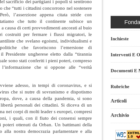
el sacrificio dei partigiani i popoli si sentirono
to che “tutti i cittadini concorrono nel sostenere
 Però, l’asserzione appena citata stride con
tatiamo che tutto il continente subisce un
Fondaz
a a causa di certi provvedimenti ancorati al buio
i costruiti per fermare i flussi migratori, le
Inchieste
ntiliste che svelano egoismi, individualismi e
politiche che favoriscono l’emersione di
il Presidente ungherese eletto dalla “tirannia
Interventi E O
ale sono stati conferiti i pieni poteri, compreso
 l’informazione che si oppone alle “verità
Documenti E M
avviene adesso, in tempi di coronavirus, e si
Rubriche
virus che si nutre di sovranismo e dispotismo
uropa, dove, a causa della pandemia, si sono
Articoli
 libertà personali dei cittadini. Si diceva di un
gna nei corpi di molti leader s europei, compresi
Archivio
oni, i quali, con il fiuto dei consensi sempre
i poteri ottenuti da Orban. Un battimani della
gio alla nostra democrazia parlamentare e alla