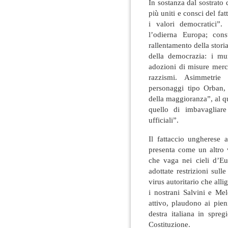
In sostanza dal sostrato d
più uniti e consci del fat
i valori democratici”.
l’odierna Europa; cons
rallentamento della stori
della democrazia: i mur
adozioni di misure merca
razzismi. Asimmetrie 
personaggi tipo Orban, 
della maggioranza”, al qu
quello di imbavagliare
ufficiali”.
Il fattaccio ungherese 
presenta come un altro 
che vaga nei cieli d’E
adottate restrizioni sulle
virus autoritario che alli
i nostrani Salvini e Mel
attivo, plaudono ai pien
destra italiana in spre
Costituzione.