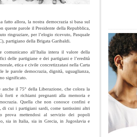
a fatto allora, la nostra democrazia si basa sul
on queste parole il Presidente della Repubblica,
uto ringraziare, per l’elogio ricevuto, Pasquale
, partigiano della Brigata Garibaldi
.
e comunicano all’Italia intera il valore della
fici delle partigiane e dei partigiani e l’eredità
morale, etica e civile concretizzatasi nella Carta
ale le parole democrazia, dignità, uguaglianza,
eno significato.
e anche il 75° della Liberazione, che colora la
iù forti e richiami pregnanti alla memoria e
democrazia. Quella che non conosce confini e
di cui i partigiani sardi, come tantissimi altri
to prova mettendosi al servizio dei popoli
o, sia in Italia, sia in Grecia, in Jugoslavia e