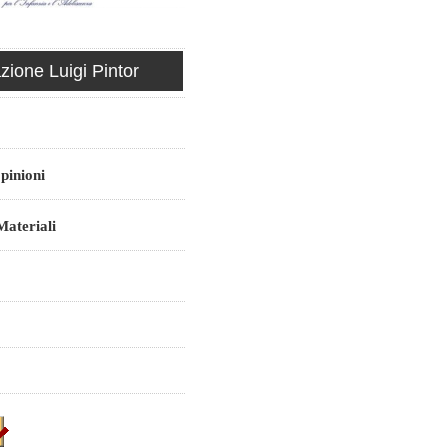
ione Luigi Pintor
pinioni
ateriali