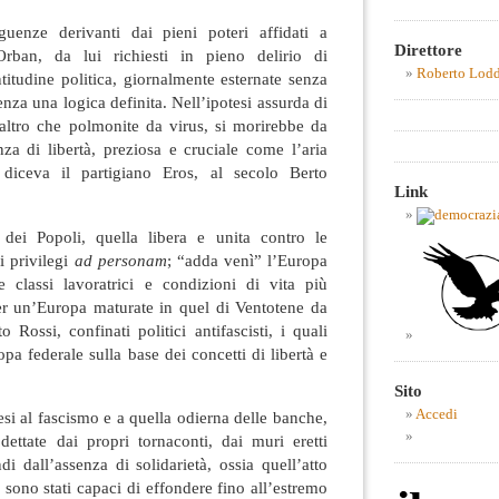
enze derivanti dai pieni poteri affidati a
Direttore
Orban, da lui richiesti in pieno delirio di
Roberto Lod
itudine politica, giornalmente esternate senza
nza una logica definita. Nell’ipotesi assurda di
 altro che polmonite da virus, si morirebbe da
za di libertà, preziosa e cruciale come l’aria
 diceva il partigiano Eros, al secolo Berto
Link
ei Popoli, quella libera e unita contro le
i privilegi
ad personam
; “adda venì” l’Europa
e classi lavoratrici e condizioni di vita più
r un’Europa maturate in quel di Ventotene da
o Rossi, confinati politici antifascisti, i quali
pa federale sulla base dei concetti di libertà e
Sito
Accedi
esi al fascismo e a quella odierna delle banche,
i dettate dai propri tornaconti, dai muri eretti
di dall’assenza di solidarietà, ossia quell’atto
 sono stati capaci di effondere fino all’estremo