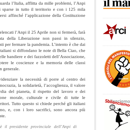
uarda l’Italia, afflitta da mille problemi, l’Anpi
 sparse in tutto il territorio e con i 125 mila
ttersi affinché l’applicazione della Costituzione
 elencati l’Anpi il 25 Aprile non si fermerà, farà
a della Liberazione non passi in silenzio,
sti per fermare la pandemia. L’intento è che dai
italiani si diffondano le note di Bella Ciao, che
delle bandiere e dei fazzoletti dell’Associazione,
otere le coscienze e la memoria delle classi
in generale.
idenziare la necessità di porre al centro dei
ocrazia, la solidarietà, l’accoglienza, il valore
rdia del pianeta, il rispetto del lavoro e dei
zione morale, culturale e civile di tutte le
itori. Tutto questo si chiede perché gli italiani
no, e, con i loro sacrifici, sono ancora più
ste.
è il presidente provinciale dell’Anpi di