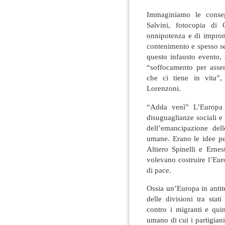
Immaginiamo le consegu
Salvini, fotocopia di 
onnipotenza e di impront
contenimento e spesso se
questo infausto evento,
“soffocamento per assen
che ci tiene in vita”,
Lorenzoni.
“Adda venì” L’Europa d
disuguaglianze sociali e 
dell’emancipazione dell
umane. Erano le idee pe
Altiero Spinelli e Ernest
volevano costruire l’Euro
di pace.
Ossia un’Europa in antit
delle divisioni tra stat
contro i migranti e quin
umano di cui i partigiani