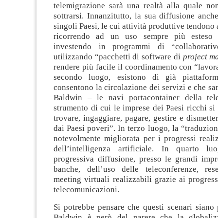
telemigrazione sarà una realtà alla quale non
sottrarsi. Innanzitutto, la sua diffusione anche
singoli Paesi, le cui attività produttive tendono 
ricorrendo ad un uso sempre più esteso d
investendo in programmi di “collaborati
utilizzando “pacchetti di software di
project m
rendere più facile il coordinamento con “lavora
secondo luogo, esistono di già piattaform
consentono la circolazione dei servizi e che sa
Baldwin – le navi portacontainer della tel
strumento di cui le imprese dei Paesi ricchi si
trovare, ingaggiare, pagare, gestire e dismetter
dai Paesi poveri”. In terzo luogo, la “traduzio
notevolmente migliorata per i progressi reali
dell’intelligenza artificiale. In quarto lu
progressiva diffusione, presso le grandi impr
banche, dell’uso delle teleconferenze, res
meeting virtuali realizzabili grazie ai progress
telecomunicazioni.
Si potrebbe pensare che questi scenari siano 
Baldwin è però del parere che la globalizz