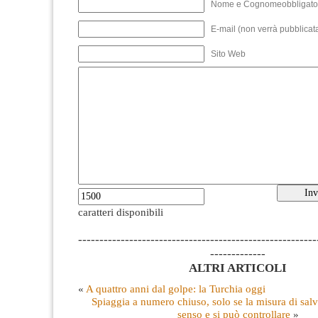
Nome e Cognomeobbligato
E-mail (non verrà pubblicata
Sito Web
caratteri disponibili
--------------------------------------------------------
-------------
ALTRI ARTICOLI
«
A quattro anni dal golpe: la Turchia oggi
Spiaggia a numero chiuso, solo se la misura di sal
senso e si può controllare
»