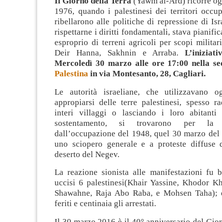
Il Giorno della Terra
(Yawm al-Ard) ricorre og
1976, quando i palestinesi dei territori occu
ribellarono alle politiche di repressione di Isr
rispettarne i diritti fondamentali, stava pianif
esproprio di terreni agricoli per scopi militari
Deir Hanna, Sakhnin e Arraba.
L’iniziati
Mercoledì 30 marzo alle ore 17:00 nella s
Palestina
in via Montesanto, 28, Cagliari.
Le autorità israeliane, che utilizzavano 
appropiarsi delle terre palestinesi, spesso r
interi villaggi o lasciando i loro abitanti
sostentamento, si trovarono per la 
dall’occupazione del 1948, quel 30 marzo del 
uno sciopero generale e a proteste diffuse d
deserto del Negev.
La
reazione sionista alle manifestazioni fu 
uccisi 6 palestinesi(Khair Yassine, Khodor Kh
Shawahne, Raja Abo Raba, e Mohsen Taha); d
feriti e centinaia gli arrestati.
Il 30 marzo 2016 è il 40° anniversario del Gior