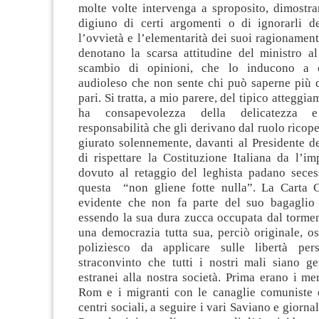
molte volte intervenga a sproposito, dimostra
digiuno di certi argomenti o di ignorarli de
l’ovvietà e l’elementarità dei suoi ragionamenti
denotano la scarsa attitudine del ministro al
scambio di opinioni, che lo inducono a 
audioleso che non sente chi può saperne più d
pari. Si tratta, a mio parere, del tipico atteggi
ha consapevolezza della delicatezza 
responsabilità che gli derivano dal ruolo ricoper
giurato solennemente, davanti al Presidente d
di rispettare la Costituzione Italiana da l’im
dovuto al retaggio del leghista padano secess
questa “non gliene fotte nulla”. La Carta C
evidente che non fa parte del suo bagaglio
essendo la sua dura zucca occupata dal torme
una democrazia tutta sua, perciò originale, os
poliziesco da applicare sulle libertà pers
straconvinto che tutti i nostri mali siano ge
estranei alla nostra società. Prima erano i mer
Rom e i migranti con le canaglie comuniste 
centri sociali, a seguire i vari Saviano e giornali