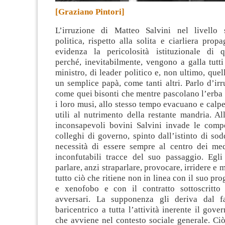
[Graziano Pintori]
L’irruzione di Matteo Salvini nel livello 
politica, rispetto alla solita e ciarliera prop
evidenza la pericolosità istituzionale di 
perché, inevitabilmente, vengono a galla tutti 
ministro, di leader politico e, non ultimo, quel
un semplice papà, come tanti altri.
Parlo d’irr
come quei bisonti che mentre pascolano l’erba 
i loro musi, allo stesso tempo evacuano e calpe
utili al nutrimento della restante mandria. Al
inconsapevoli bovini Salvini invade le comp
colleghi di governo, spinto dall’istinto di sodd
necessità di essere sempre al centro dei med
inconfutabili tracce del suo passaggio. Egl
parlare, anzi straparlare, provocare, irridere e m
tutto ciò che ritiene non in linea con il suo pr
e xenofobo e con il contratto sottoscritto
avversari. La supponenza gli deriva dal fa
baricentrico a tutta l’attività inerente il gove
che avviene nel contesto sociale generale. Ci