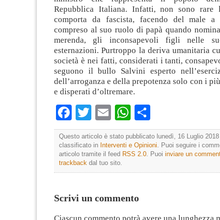
Repubblica Italiana. Infatti, non sono rare 
comporta da fascista, facendo del male a t
compreso al suo ruolo di papà quando nomina
merenda, gli inconsapevoli figli nelle s
esternazioni. Purtroppo la deriva umanitaria cu
società è nei fatti, considerati i tanti, consap
seguono il bullo Salvini esperto nell’eserciz
dell’arroganza e della prepotenza solo con i più
e disperati d’oltremare.
Facebook
Twitter
Email
WhatsApp
Condividi
Questo articolo è stato pubblicato lunedì, 16 Luglio 2018
classificato in
Interventi e Opinioni
. Puoi seguire i comm
articolo tramite il feed
RSS 2.0
. Puoi
inviare un commen
trackback
dal tuo sito.
Scrivi un commento
Ciascun commento potrà avere una lunghezza 