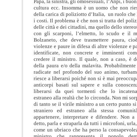
Papa, la sinistra, gli omosessuali, l’Anpi, i buoni
cultura ecc. Insomma è un uomo che non ries
della carica di poliziotto d’Italia, un ruolo che 
i costi. Il problema è che non si tratta del poliz
delle città e dei cittadini, ma quello dello stereo
con gli scarponi, l’elmetto, lo scudo e il m
Bolzaneto, che deve trasmettere paura, cio
violenze e paure in difesa di altre violenze e 
identificate, non concrete e imminenti com
credere il ministro. Il quale, non a caso, è d
della paura e/o della malavita. Probabilmente
radicate nel profondo del suo animo, turbam
riesce a liberarsi poiché non si è mai preoccupa
anticorpi basati sul sapere e sulla conoscenz
liberarsi da quei tormenti che lo incaten
estraneo alla realtà che lo circonda. Non mi so
di tanto se il virile ministro a un certo punto si
straniero ed estraneo alla stessa comuni
appartenere, interpretare e difendere. Non a
detto, parla e straparla da tutti i microfoni, urla
come un ubriaco che ha perso la consapevolez
ministro che rappresenta il popolo demo