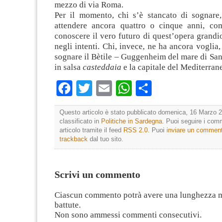
mezzo di via Roma.
Per il momento, chi s’è stancato di sognare,
attendere ancora quattro o cinque anni, co
conoscere il vero futuro di quest’opera grand
negli intenti. Chi, invece, ne ha ancora voglia,
sognare il Bètile – Guggenheim del mare di Sant
in salsa
casteddaia
e la capitale del Mediterran
Facebook
Twitter
Email
WhatsApp
Condividi
Questo articolo è stato pubblicato domenica, 16 Marzo 2
classificato in
Politiche in Sardegna
. Puoi seguire i com
articolo tramite il feed
RSS 2.0
. Puoi
inviare un commen
trackback
dal tuo sito.
Scrivi un commento
Ciascun commento potrà avere una lunghezza 
battute.
Non sono ammessi commenti consecutivi.