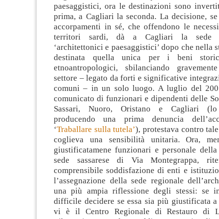
paesaggistici, ora le destinazioni sono inverti
prima, a Cagliari la seconda. La decisione, se
accorpamenti in sé, che offendono le necessit
territori sardi, dà a Cagliari la sede 
‘architettonici e paesaggistici’ dopo che nella s
destinata quella unica per i beni storici
etnoantropologici, sbilanciando gravement
settore – legato da forti e significative integraz
comuni – in un solo luogo. A luglio del 200
comunicato di funzionari e dipendenti delle S
Sassari, Nuoro, Oristano e Cagliari (lo
producendo una prima denuncia dell’acc
‘
Traballare sulla tutela’
), protestava contro tale
coglieva una sensibilità unitaria. Ora, me
giustificatamene funzionari e personale della
sede sassarese di Via Montegrappa, rit
comprensibile soddisfazione di enti e istituzio
l’assegnazione della sede regionale dell’arch
una più ampia riflessione degli stessi: se in
difficile decidere se essa sia più giustificata 
vi è il Centro Regionale di Restauro di Li