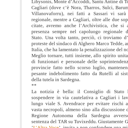
Libysonis, Monte d’Accoddi, Santu Antine di Tor
Cagliari (dove c’è Nora, Tharros, Sulci, Baru
Villanovaforru), nei fatti a Sassari vi sar
regionale, mentre a Cagliari, oltre alle due so
citate, avremo anche l’Archivistica, che si a
presenza sempre nel capoluogo regionale de
Stato. Una volta tanto, perciò, ci troviamo d
proteste del sindaco di Alghero Marco Tedde, a
Italia, che ha lamentato la penalizzazione del 
Meglio tornare, tutti insieme, allo spirito unit
di funzionari e personale delle soprintendenz
provincie fatto nello scorso luglio, mantenen
pesante indebolimento fatto da Rutelli al sist
della tutela in Sardegna.
**
La notizia è bella: il Consiglio di Stato 
sospendere in via cautelativa a Cagliari i lav
lungo viale S. Avendrace per evitare rischi a
vasta necropoli, almeno sino alla discussione d
Regione Autonoma della Sardegna avverso
sentenza del TAR su Tuvixeddu. Giustamente Gi
’
L’Altra Voce
’, invita a non confondere una mi