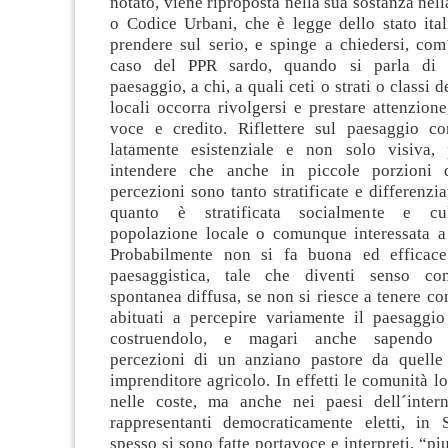
notato, viene riproposta nella sua sostanza nel
o Codice Urbani, che è legge dello stato ital
prendere sul serio, e spinge a chiedersi, com
caso del PPR sardo, quando si parla di 
paesaggio, a chi, a quali ceti o strati o classi 
locali occorra rivolgersi e prestare attenzion
voce e credito. Riflettere sul paesaggio c
latamente esistenziale e non solo visiva, 
intendere che anche in piccole porzioni di
percezioni sono tanto stratificate e differenzi
quanto è stratificata socialmente e cul
popolazione locale o comunque interessata a q
Probabilmente non si fa buona ed efficace 
paesaggistica, tale che diventi senso c
spontanea diffusa, se non si riesce a tenere co
abituati a percepire variamente il paesaggio
costruendolo, e magari anche sapendo d
percezioni di un anziano pastore da quelle
imprenditore agricolo. In effetti le comunità lo
nelle coste, ma anche nei paesi dell´intern
rappresentanti democraticamente eletti, in
spesso si sono fatte portavoce e interpreti, “pi