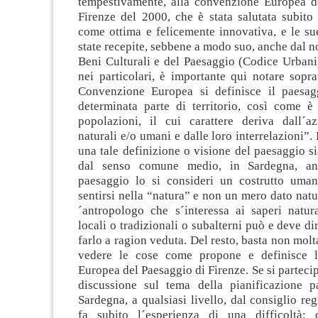
tempestivamente, alla convenzione Europea d
Firenze del 2000, che è stata salutata subito
come ottima e felicemente innovativa, e le su
state recepite, sebbene a modo suo, anche dal n
Beni Culturali e del Paesaggio (Codice Urbani
nei particolari, è importante qui notare sopra
Convenzione Europea si definisce il paesa
determinata parte di territorio, così come è 
popolazioni, il cui carattere deriva dall´az
naturali e/o umani e dalle loro interrelazioni”.
una tale definizione o visione del paesaggio s
dal senso comune medio, in Sardegna, an
paesaggio lo si consideri un costrutto uma
sentirsi nella “natura” e non un mero dato natur
´antropologo che s´interessa ai saperi natura
locali o tradizionali o subalterni può e deve di
farlo a ragion veduta. Del resto, basta non molt
vedere le cose come propone e definisce 
Europea del Paesaggio di Firenze. Se si parteci
discussione sul tema della pianificazione pa
Sardegna, a qualsiasi livello, dal consiglio reg
fa subito l´esperienza di una difficoltà: 