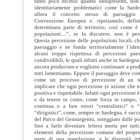
tanto poco dicibili quanto onnipresenti, non
identitariamente problematici come la Sard
allora il concetto stesso di paesaggio 
Convenzione Europea e, ripetiamolo, defi
determinata parte di territorio, così come è 
popolazioni…”, se fa discutere, non è però
Questa percezione delle popolazioni locali, ch
paesaggio e ne fonda territorialmente l´iden
alcuni troppo rispettosa di percezioni pae
condividibili, le quali infatti anche in Sardegn
ancora producono e vogliono continuare a prod
tutti lamentiamo. Eppure il paesaggio deve co
come un processo di percezione di un ter
implicare che ogni percezione (e azione che n
positiva e rispettabile. Infatti ogni percezione 
e da tenere in conto, come forza in campo, 
continua o a fare errori “centralistici” o “i
“dirigistici”, come, sempre in Sardegna, è succe
del Parco del Gennargentu, osteggiato dalle po
fino a farlo diventare lettera morta per tutt
elementi della percezione comune del propr
parte di una popolazione, e le diversità in