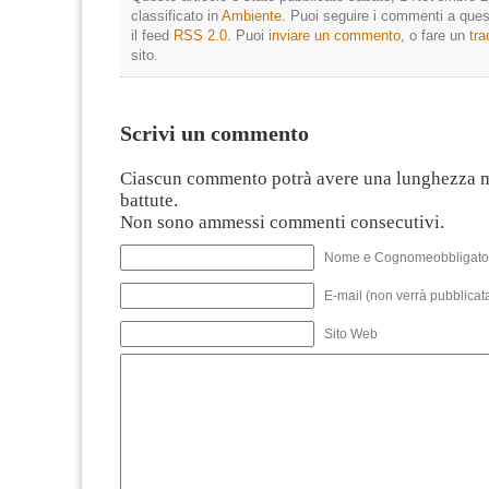
classificato in
Ambiente
. Puoi seguire i commenti a quest
il feed
RSS 2.0
. Puoi
inviare un commento
, o fare un
tr
sito.
Scrivi un commento
Ciascun commento potrà avere una lunghezza 
battute.
Non sono ammessi commenti consecutivi.
Nome e Cognomeobbligato
E-mail (non verrà pubblicata
Sito Web