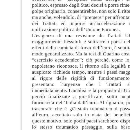
politico, espresso dagli Stati decisi a porre rimed
golpe originario, consentirebbe, non solo il ritor
ma anche, volendolo, di “premere” per affronta
dei Trattati ed imporre un’accelerazione 
unificazione politica dell’Unione Europea.
L’esigenza di una revisione de Trattati UE
maggiormente flessibili e sottrarre i paesi de
effetti della camicia di forza dell’euro, è senti
modo genaralizzato. Ma la tesi di Guarino cost
“esercizio accademico”; ciò perché, come lo 
napoletano riconosce, il ritorno alla legalità
auspicato richiede tempo, mentre i paesi magg
al rigore delle rigidità di funzionamento
presentano l’urgenza che i Trattati si
immediatamente. L’analisi e la proposta di G
perciò finalizzate a giustificare, sotto ment
fuoriuscita dell’Italia dall’euro. Al riguardo, 
trascurare che è già stato traumatico il pass
all’euro, accettato solo in vista dei benefic
questo motivo, solo pochi paesi sarebbero dispo
lo stesso traumatico passaggio, sulla base