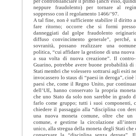
per controbilanciare il primo (anch’esso, quindi
neppure fraudolento) per tornare al regi
soppresso con il regolamento 1466/’97.
A tal fine, non è sufficiente stabilire il diritto 
fare ritorno; occorre che si formi presso
danneggiati dal golpe fraudolento originar
diffuso convincimento generale”, perché, 
sovranità, possano realizzare una oomun
politica, “cui affidare la gestione di una nuo
a sua volta di nuova creazione”. Il contro
Guarino, potrebbe avere buone probabilità di 
Stati membri che volessero sottrarsi agli esiti n
invocassero lo staus di “paesi in deroga”, cioè 
paesi che, come il Regno Unito, pur continuan
dell’UE, hanno conservato la propria moneta
che uno Stato da solo non sarebbe in grado di
farlo come gruppo; tutti i suoi componenti, c
chiedere il passaggio alla “disciplina con der
una nuova moneta comune, oltre che un p
comune, e gestirne la circolazione all’inte
unico, alla stregua della moneta degli Stati che
conservare la “disciplina senza deroga”. I