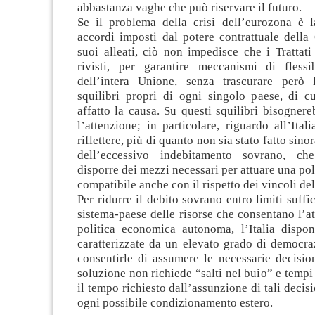
abbastanza vaghe che può riservare il futuro.
Se il problema della crisi dell’eurozona è la
accordi imposti dal potere contrattuale della
suoi alleati, ciò non impedisce che i Trattat
rivisti, per garantire meccanismi di flessib
dell’intera Unione, senza trascurare però 
squilibri propri di ogni singolo paese, di c
affatto la causa. Su questi squilibri bisogner
l’attenzione; in particolare, riguardo all’Ital
riflettere, più di quanto non sia stato fatto sin
dell’eccessivo indebitamento sovrano, ch
disporre dei mezzi necessari per attuare una po
compatibile anche con il rispetto dei vincoli de
Per ridurre il debito sovrano entro limiti suffic
sistema-paese delle risorse che consentano l’a
politica economica autonoma, l’Italia dispone
caratterizzate da un elevato grado di democraz
consentirle di assumere le necessarie decisio
soluzione non richiede “salti nel buio” e tempi
il tempo richiesto dall’assunzione di tali decisi
ogni possibile condizionamento estero.