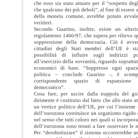
che esso sia stato attuato per il “sospetto degl
che qualcuno dei più deboli”, al fine di essere
della moneta comune, avrebbe potuto avvale
veritieri.
Secondo Guarino, inoltre, esiste un ulteri
regolamento 1466/97, che supera per rilievo qua
soppressione della democrazia. Ciò è avve
cittadini degli Stati membri dell’UE è sta
possibilità di influire sugli indirizzi pol
all’esercizio della sovranità, riguardo soprattut
economici di base. “Soppresso ogni spazi
politica – conclude Guarino -, è scomp
corrispondente spazio di espansione 
democratico”.
Cosa fare, per uscire dalla trappola del go
dirimente è costituito dal fatto che allo stato a
un vertice politico dell’UE, per cui l’insieme d
dell’eurozona costituisce un organismo rigido 
nel senso che tutti coloro nei quali si incorpora
dell’eurozona sono tenuti a fare osservare le 
Per “derobotizzare” il sistema occorrerebbe u