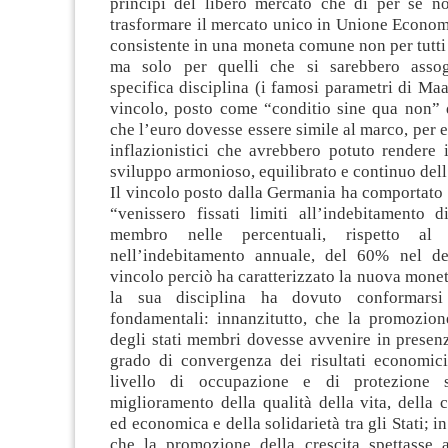
principi del libero mercato che di per sé n
trasformare il mercato unico in Unione Econom
consistente in una moneta comune non per tutti 
ma solo per quelli che si sarebbero assoge
specifica disciplina (i famosi parametri di Maas
vincolo, posto come “conditio sine qua non” 
che l’euro dovesse essere simile al marco, per 
inflazionistici che avrebbero potuto rendere 
sviluppo armonioso, equilibrato e continuo del
Il vincolo posto dalla Germania ha comportato 
“venissero fissati limiti all’indebitamento d
membro nelle percentuali, rispetto a
nell’indebitamento annuale, del 60% nel deb
vincolo perciò ha caratterizzato la nuova monet
la sua disciplina ha dovuto conformarsi
fondamentali: innanzitutto, che la promozione
degli stati membri dovesse avvenire in presen
grado di convergenza dei risultati economici
livello di occupazione e di protezione s
miglioramento della qualità della vita, della 
ed economica e della solidarietà tra gli Stati; 
che la promozione della crescita spettasse 