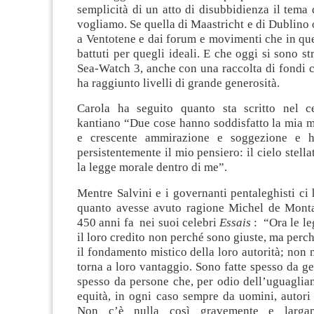
semplicità di un atto di disubbidienza il tema
vogliamo. Se quella di Maastricht e di Dublino 
a Ventotene e dai forum e movimenti che in que
battuti per quegli ideali. E che oggi si sono str
Sea-Watch 3, anche con una raccolta di fondi 
ha raggiunto livelli di grande generosità.
Carola ha seguito quanto sta scritto nel ce
kantiano “Due cose hanno soddisfatto la mia 
e crescente ammirazione e soggezione e 
persistentemente il mio pensiero: il cielo stell
la legge morale dentro di me”.
Mentre Salvini e i governanti pentaleghisti ci
quanto avesse avuto ragione Michel de Mont
450 anni fa nei suoi celebri
Essais
: “Ora le l
il loro credito non perché sono giuste, ma perch
il fondamento mistico della loro autorità; non n
torna a loro vantaggio. Sono fatte spesso da ge
spesso da persone che, per odio dell’uguaglia
equità, in ogni caso sempre da uomini, autori 
Non c’è nulla così gravemente e larga