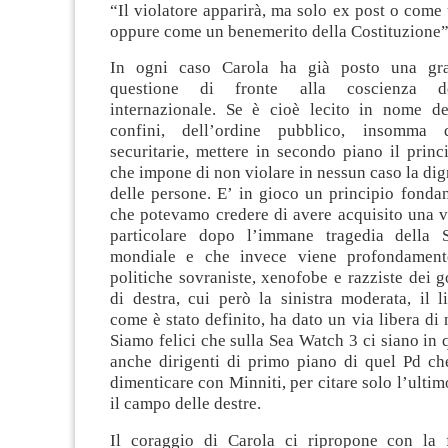
“Il violatore apparirà, ma solo ex post o come 
oppure come un benemerito della Costituzione”
In ogni caso Carola ha già posto una gr
questione di fronte alla coscienza d
internazionale. Se è cioè lecito in nome de
confini, dell’ordine pubblico, insomma 
securitarie, mettere in secondo piano il princ
che impone di non violare in nessun caso la dign
delle persone. E’ in gioco un principio fondant
che potevamo credere di avere acquisito una vo
particolare dopo l’immane tragedia della 
mondiale e che invece viene profondament
politiche sovraniste, xenofobe e razziste dei g
di destra, cui però la sinistra moderata, il l
come è stato definito, ha dato un via libera di
Siamo felici che sulla Sea Watch 3 ci siano i
anche dirigenti di primo piano di quel Pd c
dimenticare con Minniti, per citare solo l’ultim
il campo delle destre.
Il coraggio di Carola ci ripropone con la 