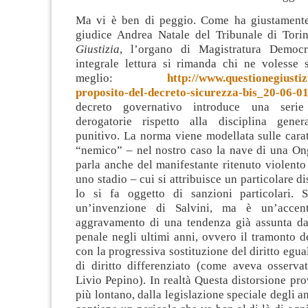
Ma vi è ben di peggio. Come ha giustamente 
giudice Andrea Natale del Tribunale di Tor
Giustizia
, l’organo di Magistratura Democra
integrale lettura si rimanda chi ne volesse 
meglio:
http://www.questionegiustizi
proposito-del-decreto-sicurezza-bis_20-06-0
decreto governativo introduce una serie
derogatorie rispetto alla disciplina gener
punitivo. La norma viene modellata sulle carat
“nemico” – nel nostro caso la nave di una Ong
parla anche del manifestante ritenuto violento 
uno stadio – cui si attribuisce un particolare d
lo si fa oggetto di sanzioni particolari. 
un’invenzione di Salvini, ma è un’accen
aggravamento di una tendenza già assunta dal
penale negli ultimi anni, ovvero il tramonto d
con la progressiva sostituzione del diritto egua
di diritto differenziato (come aveva osserv
Livio Pepino). In realtà Questa distorsione pr
più lontano, dalla legislazione speciale degli a