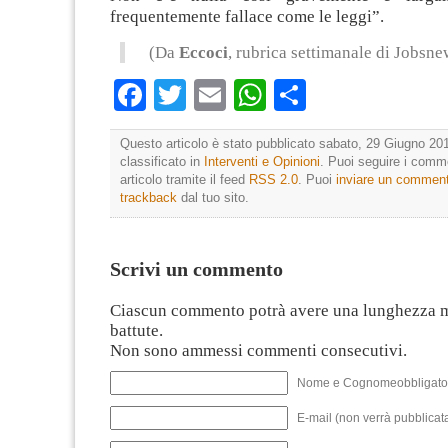
frequentemente fallace come le leggi”.
(Da
Eccoci
, rubrica settimanale di Jobsne
Facebook
Twitter
Email
WhatsApp
Condividi
Questo articolo è stato pubblicato sabato, 29 Giugno 201
classificato in
Interventi e Opinioni
. Puoi seguire i comm
articolo tramite il feed
RSS 2.0
. Puoi
inviare un commen
trackback
dal tuo sito.
Scrivi un commento
Ciascun commento potrà avere una lunghezza 
battute.
Non sono ammessi commenti consecutivi.
Nome e Cognomeobbligato
E-mail (non verrà pubblicata