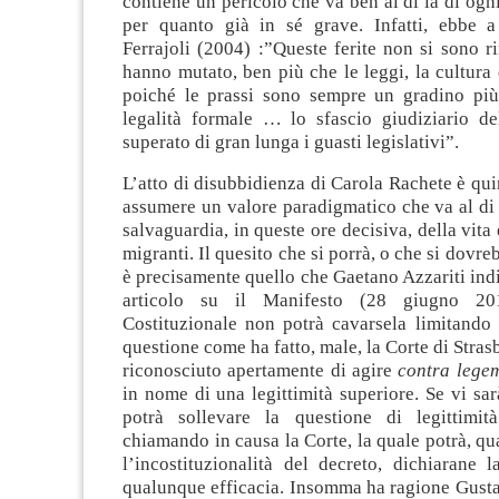
contiene un pericolo che va ben al di là di ogni
per quanto già in sé grave. Infatti, ebbe a
Ferrajoli (2004) :”Queste ferite non si sono r
hanno mutato, ben più che le leggi, la cultura
poiché le prassi sono sempre un gradino più
legalità formale … lo sfascio giudiziario de
superato di gran lunga i guasti legislativi”.
L’atto di disubbidienza di Carola Rachete è qui
assumere un valore paradigmatico che va al di 
salvaguardia, in queste ore decisiva, della vita 
migranti. Il quesito che si porrà, o che si dovre
è precisamente quello che Gaetano Azzariti ind
articolo su il Manifesto (28 giugno 20
Costituzionale non potrà cavarsela limitando 
questione come ha fatto, male, la Corte di Stras
riconosciuto apertamente di agire
contra lege
in nome di una legittimità superiore. Se vi sar
potrà sollevare la questione di legittimità
chiamando in causa la Corte, la quale potrà, qu
l’incostituzionalità del decreto, dichiarane 
qualunque efficacia. Insomma ha ragione Gust