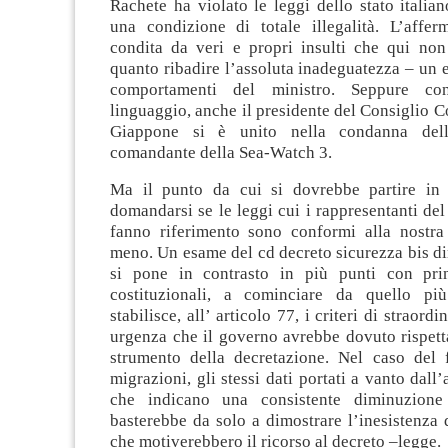
Rachete ha violato le leggi dello stato italia
una condizione di totale illegalità. L’affer
condita da veri e propri insulti che qui non 
quanto ribadire l’assoluta inadeguatezza – un
comportamenti del ministro. Seppure con
linguaggio, anche il presidente del Consiglio C
Giappone si è unito nella condanna dell
comandante della Sea-Watch 3.
Ma il punto da cui si dovrebbe partire in
domandarsi se le leggi cui i rappresentanti de
fanno riferimento sono conformi alla nostra
meno. Un esame del cd decreto sicurezza bis d
si pone in contrasto in più punti con prin
costituzionali, a cominciare da quello pi
stabilisce, all’ articolo 77, i criteri di straordi
urgenza che il governo avrebbe dovuto rispett
strumento della decretazione. Nel caso del
migrazioni, gli stessi dati portati a vanto dall
che indicano una consistente diminuzione 
basterebbe da solo a dimostrare l’inesistenza d
che motiverebbero il ricorso al decreto –legge.