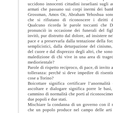
uccidono innocenti cittadini israeliani sugli a
armati che passano sui corpi inermi dei bambi
Grossman, Amos Oz, Abraham Yehoshua sono
che si rifiutano di riconoscere i diritti d
Qualcuno ricorda le parole toccanti che 
pronunciò in occasione dei funerali del fig
invitò, pur distrutto dal dolore, ad insistere ne
pace e a preservarla dalla tentazione della for
semplicistici, dalla deturpazione del cinismo,
del cuore e dal disprezzo degli altri, che sono
maledizione di chi vive in una area di trage
mediorientale?
Parole di rispetto reciproco, di pace, di invito a
tolleranza: perché si deve impedire di risenti
cose a Torino?
Boicottare significa certificare l’anormalità
ascoltare e dialogare significa porre le basi
cammino di normalità che porti al riconoscime
due popoli e due stati.
Mischiare la condanna di un governo con il ri
che un popolo produce nel campo delle arti 