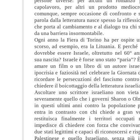
persone diverse: per alcuni un romanzo 
capolavoro, per altri un prodotto mediocr
comunque, sempre occasione di confronto e 
parola dalla letteratura nasce spesso la riflessi
che porta al cambiamento e al dialogo tra chi
da una barriera insormontabile.
Ogni anno la Fiera di Torino ha per ospite u
scorso, ad esempio, era la Lituania. E perché
dovrebbe essere Israele, oltretutto nel 60° an
sua nascita? Israele è forse uno stato “paria”?
amare un film o un libro di un autore isra
ipocrisia e faziosità nel celebrare la Giornata
ricordare le persecuzioni del fascismo contro
chiedere il boicottaggio della letteratura israel
Ascoltare uno scrittore israeliano non viet
severamente quello che i governi Sharon o Olm
in questi ultimi anni contro la popolazione p
entra in contrasto con chi chiede a gran v
restituisca finalmente i territori occupat
impedisce di chiedere con forza che convivan
due stati legittimi e capaci di riconoscersi e risp
Palestinese e quello Israeliano, senza più