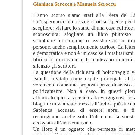
Gianluca Scroccu
e
Manuela Scroccu
L’anno scorso siamo stati alla Fiera del L
Un’esperienza interessate e ricca, specie per l
scegliere: visitare lo stand di una casa editric
sconosciuta; sfogliare un libro piuttosto
scambiare un’opinione o assistere ad un
dib
persone, anche semplicemente curiose. La lettera
è democratica e non è un caso se i totalitarismi
libri o li bruciavano o li rendevano innocui 
silenzio gli scrittori.
La questione della richiesta di boicottaggio v
Israele, invitato come ospite principale al L
veramente come una proposta priva di senso e 
politicamente. Non a caso, in questi gior
affiancato questa vicenda alla vergognosa lis
blog in cui venivano messi all’indice più di cen
Sapienza accusati di essere ebrei e fil
respingiamo anche solo l’idea che la sinist
accostata all’antisemitismo.
Un libro è un oggetto che permette di mett