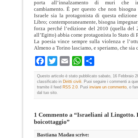
porta all’innalzamento di muri che i
cambiamento. È per questo che non bisogna 
Israele sia la protagonista di questa edizione
Libro; contemporaneamente, bisogna impegnarsi
forza perché l’edizione del 2010 (quella del 
all’Egitto) abbia come protagonista lo Stato di P
La poesia vince sempre sulla violenza e l’ott
Almeno a Torino lasciamo, e speriamo, che sia c
Facebook
Twitter
Email
WhatsApp
Condividi
Questo articolo è stato pubblicato sabato, 16 Febbraio 2
classificato in
Diritti civili
. Puoi seguire i commenti a que
tramite il feed
RSS 2.0
. Puoi
inviare un commento
, o fa
dal tuo sito.
1 Commento a “Israeliani al Lingotto. 
boicottaggio”
Bastiana Madau
scrive: