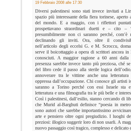
19 Febbraio 2008 alle 17:30
Diversi palestinesi sono stati invece invitati a L
spazio più interessante della fiera torinese, aperto a
del mondo. E a maggio, con i riflettori puntati
prospettavano straordinari duetti e – cito –
presumibilmente non ci saranno perché, com’è n
declinando gli inviti. Ora, oltre il condivisi
nell’articolo degli eccelsi G. e M. Scroccu, dom
serve il boicottaggio a opera di scrittori ancora in 
conosciuti. A maggior ragione a 60 anni dalla
presenza sarebbe invece tanto più preziosa, ché se
del libro cede il passo alla sterile logica dell’odio,
annoverare tra le vittime anche una letteratura
oppressa dall’occupazione. Chi conosce gli artisti is
saranno a Torino perché con essi Israele sta 
letteratura e una filmografia tra le più belle e inter
Così i palestinesi, dall’esilio, stanno cercando di li
che Murid al-Barghuti definisce “poesia in metro 
sono autori che sarebbe importantissimo avvicinar
arte e pensiero oltre ogni pregiudizio. I luoghi d
preziosi: illogico suggerir loro di non usarli. A mag
nuovo passaggio così tragico, complesso e delicato de