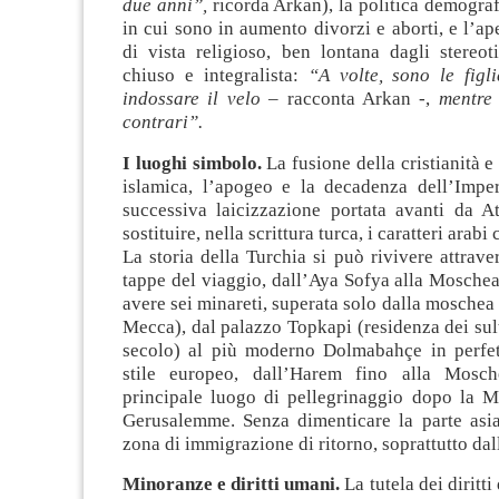
due anni”,
ricorda Arkan), la politica demograf
in cui sono in aumento divorzi e aborti, e l’ap
di vista religioso, ben lontana dagli stereot
chiuso e integralista:
“A volte, sono le figl
indossare il velo
– racconta Arkan -,
mentre 
contrari”.
I luoghi simbolo.
La fusione della cristianità e
islamica, l’apogeo e la decadenza dell’Impe
successiva laicizzazione portata avanti da At
sostituire, nella scrittura turca, i caratteri arabi 
La storia della Turchia si può rivivere attraver
tappe del viaggio, dall’Aya Sofya alla Moschea
avere sei minareti, superata solo dalla moschea 
Mecca), dal palazzo Topkapi (residenza dei sul
secolo) al più moderno Dolmabahçe in perfet
stile europeo, dall’Harem fino alla Mos
principale luogo di pellegrinaggio dopo la 
Gerusalemme. Senza dimenticare la parte asiat
zona di immigrazione di ritorno, soprattutto da
Minoranze e diritti umani.
La tutela dei diritt