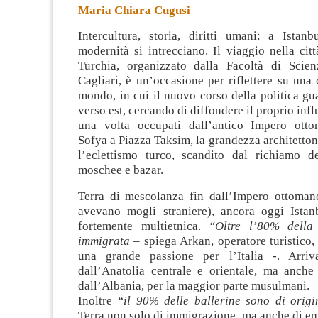
Maria Chiara Cugusi
Intercultura, storia, diritti umani: a Istanb
modernità si intrecciano. Il viaggio nella cit
Turchia, organizzato dalla Facoltà di Scien
Cagliari, è un’occasione per riflettere su una 
mondo,
in cui il nuovo corso della politica g
verso est, cercando di diffondere il proprio influ
una volta occupati dall’antico Impero otto
Sofya a Piazza Taksim, la grandezza architetton
l’eclettismo turco, scandito dal richiamo d
moschee e bazar.
Terra di mescolanza fin dall’Impero ottomano
avevano mogli straniere), ancora oggi Istan
fortemente multietnica.
“Oltre l’80% della
immigrata
– spiega Arkan, operatore turistico, 
una grande passione per l’Italia -. Arriva
dall’Anatolia centrale e orientale, ma anche
dall’Albania, per la maggior parte musulmani.
Inoltre
“il 90% delle ballerine sono di origi
Terra non solo di immigrazione, ma anche di em