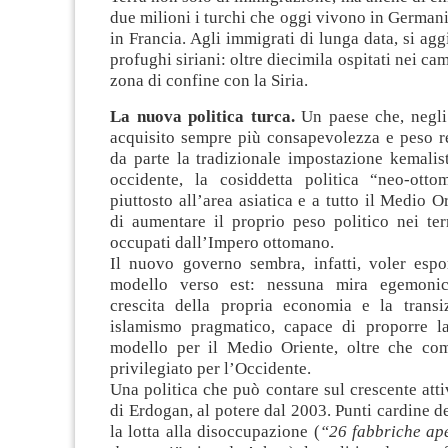
due milioni i turchi che oggi vivono in Germani
in Francia. Agli immigrati di lunga data, si agg
profughi siriani: oltre diecimila ospitati nei camp
zona di confine con la Siria.
La nuova politica turca.
Un paese che, negli 
acquisito sempre più consapevolezza e peso r
da parte la tradizionale impostazione kemalis
occidente, la cosiddetta politica “neo-ott
piuttosto all’area asiatica e a tutto il Medio O
di aumentare il proprio peso politico nei ter
occupati dall’Impero ottomano.
Il nuovo governo sembra, infatti, voler espor
modello verso est: nessuna mira egemonica
crescita della propria economia e la trans
islamismo pragmatico, capace di proporre l
modello per il Medio Oriente, oltre che com
privilegiato per l’Occidente.
Una politica che può contare sul crescente att
di Erdogan, al potere dal 2003. Punti cardine de
la lotta alla disoccupazione (
“26 fabbriche ape