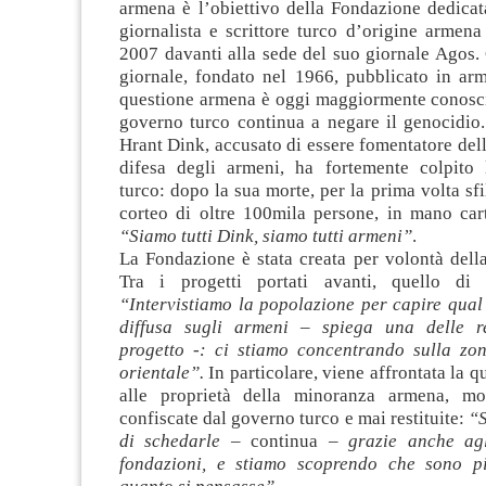
armena è l’obiettivo della Fondazione dedicat
giornalista e scrittore turco d’origine armena
2007 davanti alla sede del suo giornale Agos.
giornale, fondato nel 1966, pubblicato in arm
questione armena è oggi maggiormente conosciu
governo turco continua a negare il genocidio.
Hrant Dink, accusato di essere fomentatore dell
difesa degli armeni, ha fortemente colpito 
turco: dopo la sua morte, per la prima volta sfi
corteo di oltre 100mila persone, in mano cart
“Siamo tutti Dink, siamo tutti armeni”
.
La Fondazione è stata creata per volontà dell
Tra i progetti portati avanti, quello di “
“Intervistiamo la popolazione per capire qual
diffusa sugli armeni – spiega una delle re
progetto -: ci stiamo concentrando sulla zon
orientale”.
In particolare, viene affrontata la q
alle proprietà della minoranza armena, mol
confiscate dal governo turco e mai restituite:
“S
di schedarle
– continua –
grazie anche agl
fondazioni, e stiamo scoprendo che sono p