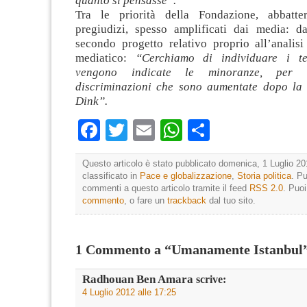
quanto si pensasse”.
Tra le priorità della Fondazione, abbatter
pregiudizi, spesso amplificati dai media: 
secondo progetto relativo proprio all’analisi
mediatico:
“Cerchiamo di individuare i t
vengono indicate le minoranze, per c
discriminazioni che sono aumentate dopo la
Dink”.
Facebook
Twitter
Email
WhatsApp
Condividi
Questo articolo è stato pubblicato domenica, 1 Luglio 20
classificato in
Pace e globalizzazione
,
Storia politica
. Pu
commenti a questo articolo tramite il feed
RSS 2.0
. Puo
commento
, o fare un
trackback
dal tuo sito.
1 Commento a “Umanamente Istanbul
Radhouan Ben Amara
scrive:
4 Luglio 2012 alle 17:25