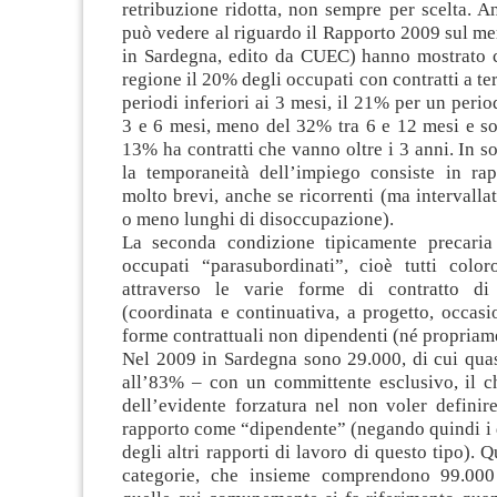
retribuzione ridotta, non sempre per scelta. Ana
può vedere al riguardo il Rapporto 2009 sul me
in Sardegna, edito da CUEC) hanno mostrato c
regione il 20% degli occupati con contratti a te
periodi inferiori ai 3 mesi, il 21% per un peri
3 e 6 mesi, meno del 32% tra 6 e 12 mesi e so
13% ha contratti che vanno oltre i 3 anni. In s
la temporaneità dell’impiego consiste in rap
molto brevi, anche se ricorrenti (ma intervallat
o meno lunghi di disoccupazione).
La seconda condizione tipicamente precaria
occupati “parasubordinati”, cioè tutti colo
attraverso le varie forme di contratto di 
(coordinata e continuativa, a progetto, occasio
forme contrattuali non dipendenti (né propria
Nel 2009 in Sardegna sono 29.000, di cui quas
all’83% – con un committente esclusivo, il c
dell’evidente forzatura nel non voler definir
rapporto come “dipendente” (negando quindi i dir
degli altri rapporti di lavoro di questo tipo). 
categorie, che insieme comprendono 99.000