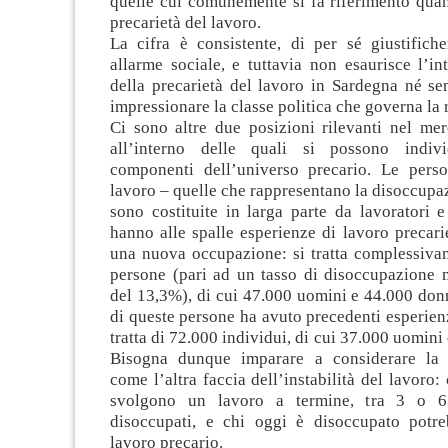
quelle cui comunemente si fa riferimento quan
precarietà del lavoro.
La cifra è consistente, di per sé giustifich
allarme sociale, e tuttavia non esaurisce l’i
della precarietà del lavoro in Sardegna né 
impressionare la classe politica che governa la 
Ci sono altre due posizioni rilevanti nel mer
all’interno delle quali si possono individ
componenti dell’universo precario. Le pers
lavoro – quelle che rappresentano la disoccupaz
sono costituite in larga parte da lavoratori e
hanno alle spalle esperienze di lavoro precar
una nuova occupazione: si tratta complessiva
persone (pari ad un tasso di disoccupazione 
del 13,3%), di cui 47.000 uomini e 44.000 don
di queste persone ha avuto precedenti esperienz
tratta di 72.000 individui, di cui 37.000 uomini
Bisogna dunque imparare a considerare la 
come l’altra faccia dell’instabilità del lavoro:
svolgono un lavoro a termine, tra 3 o 6
disoccupati, e chi oggi è disoccupato potr
lavoro precario.