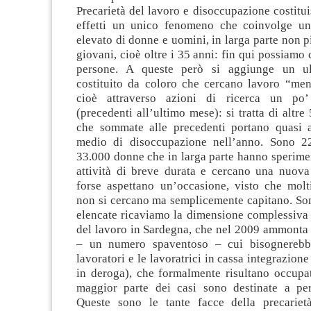
Precarietà del lavoro e disoccupazione costituis
effetti un unico fenomeno che coinvolge u
elevato di donne e uomini, in larga parte non 
giovani, cioè oltre i 35 anni: fin qui possiamo
persone. A queste però si aggiunge un ul
costituito da coloro che cercano lavoro “men
cioè attraverso azioni di ricerca un po
(precedenti all’ultimo mese): si tratta di altre
che sommate alle precedenti portano quasi 
medio di disoccupazione nell’anno. Sono 2
33.000 donne che in larga parte hanno sperime
attività di breve durata e cercano una nuov
forse aspettano un’occasione, visto che molti
non si cercano ma semplicemente capitano. So
elencate ricaviamo la dimensione complessiva 
del lavoro in Sardegna, che nel 2009 ammonta 
– un numero spaventoso – cui bisognerebb
lavoratori e le lavoratrici in cassa integrazione
in deroga), che formalmente risultano occupa
maggior parte dei casi sono destinate a per
Queste sono le tante facce della precarietà