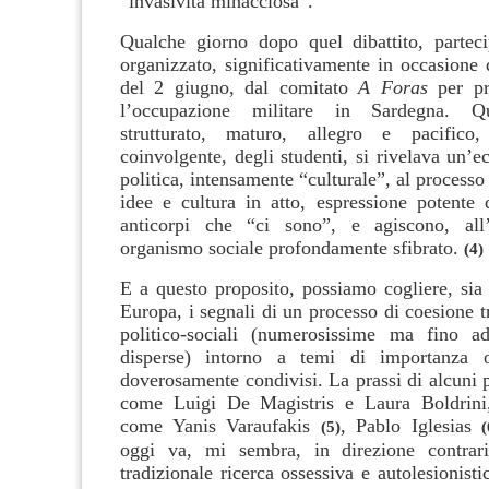
“invasività minacciosa”.
Qualche giorno dopo quel dibattito, partec
organizzato, significativamente in occasione 
del 2 giugno, dal comitato
A Foras
per pro
l’occupazione militare in Sardegna. Q
strutturato, maturo, allegro e pacifico
coinvolgente, degli studenti, si rivelava un’ec
politica, intensamente “culturale”, al processo 
idee e cultura in atto, espressione potente 
anticorpi che “ci sono”, e agiscono, all
organismo sociale profondamente sfibrato.
(4)
E a questo proposito, possiamo cogliere, sia 
Europa, i segnali di un processo di coesione tr
politico-sociali (numerosissime ma fino 
disperse) intorno a temi di importanza o
doverosamente condivisi. La prassi di alcuni pol
come Luigi De Magistris e Laura Boldrini
come Yanis Varaufakis
, Pablo Iglesias
(5)
(
oggi va, mi sembra, in direzione contraria
tradizionale ricerca ossessiva e autolesionisti