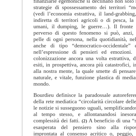
finanziarie egemoniche si declinano non solo 
strategie di spossessamento dei territori “m
(vedi l’economia estrattiva, il land-grabbing
indiretta di territori agricoli o di pesca, la 
umani, il dumping, le guerre…). Il fronte 
perverso di questo fenomeno si può, anzi, 
pelle di ogni persona, nella quotidianità, ne
anche di tipo “democratico-occidentale” 
nell’espressione di pensieri ed emozioni
colonizzazione ancora una volta estrattiva,
esiti, in prospettiva, ancora più catastrofici, 
alla nostra mente, la quale smette di pensare
naturale, e vitale, funzione plastica di medi
mondo.
Bourdieu definisce la paradossale autoreferen
della rete mediatica “circolarità circolare dell
le notizie si susseguono uguali, semplificando
al tempo stesso, e allontanandosi inesora
complessità dei fatti.
A beneficio di una “s
(2)
esasperata del pensiero sino alla rispo
improntata al consenso acritico o, peggio, a