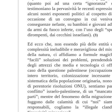
(quanto poi ad una certa “ignoranza” d
testimoniano la pervasività le recenti espressio
alcuni nostri esponenti politici al cospetto di
occasione di un convegno in cui veniva
conseguenze nefaste, su bambini e giovani adul
da armi da fuoco inferte, con l’uso degli “spec
dirompenti, dai cecchini israeliani).
(3)
Ed ecco che, non essendo più delle entità c
complessità ineludibile e meravigliosa del mist
della natura, ci affidiamo a formule magich
“facili” soluzioni dei problemi, prendendol
degli attrezzi che media e tecnologia ci off
caso della questione palestinese (occupazione
intero territorio, colonizzazione incessant
sistematica della popolazione originaria, nono
di perentorie risoluzioni ONU), sentiamo par
conflitto” israelo-palestinese, di un “mancat
parti”; mentre del fenomeno della migrazione
fuggono dalle calamità di cui “noi” siam
responsabili, cogliamo la “illegale cland