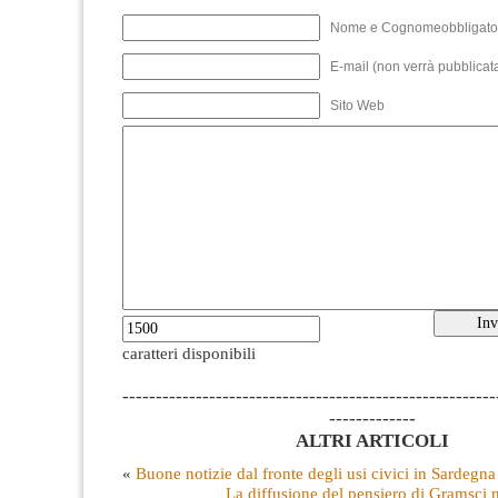
Nome e Cognomeobbligato
E-mail (non verrà pubblicata
Sito Web
caratteri disponibili
--------------------------------------------------------
-------------
ALTRI ARTICOLI
«
Buone notizie dal fronte degli usi civici in Sardegna
La diffusione del pensiero di Gramsci