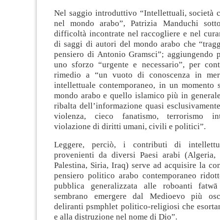
Nel saggio introduttivo “Intellettuali, società 
nel mondo arabo”, Patrizia Manduchi sotto
difficoltà incontrate nel raccogliere e nel cura
di saggi di autori del mondo arabo che “trag
pensiero di Antonio Gramsci”; aggiungendo p
uno sforzo “urgente e necessario”, per cont
rimedio a “un vuoto di conoscenza in merit
intellettuale contemporaneo, in un momento st
mondo arabo e quello islamico più in generale
ribalta dell’informazione quasi esclusivament
violenza, cieco fanatismo, terrorismo in
violazione di diritti umani, civili e politici”.
Leggere, perciò, i contributi di intellett
provenienti da diversi Paesi arabi (Algeria, 
Palestina, Siria, Iraq) serve ad acquisire la c
pensiero politico arabo contemporaneo ridott
pubblica generalizzata alle roboanti fat
sembrano emergere dal Medioevo più osc
deliranti psmphlet politico-religiosi che esorta
e alla distruzione nel nome di Dio”.