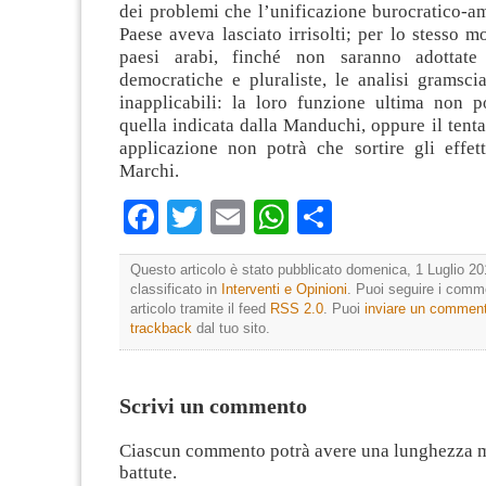
dei problemi che l’unificazione burocratico-a
Paese aveva lasciato irrisolti; per lo stesso m
paesi arabi, finché non saranno adottate 
democratiche e pluraliste, le analisi gramsci
inapplicabili: la loro funzione ultima non p
quella indicata dalla Manduchi, oppure il tenta
applicazione non potrà che sortire gli effett
Marchi.
Facebook
Twitter
Email
WhatsApp
Condividi
Questo articolo è stato pubblicato domenica, 1 Luglio 20
classificato in
Interventi e Opinioni
. Puoi seguire i comm
articolo tramite il feed
RSS 2.0
. Puoi
inviare un commen
trackback
dal tuo sito.
Scrivi un commento
Ciascun commento potrà avere una lunghezza 
battute.