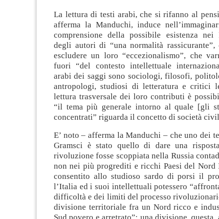
La lettura di testi arabi, che si rifanno al pen
afferma la Manduchi, induce nell’immaginari
comprensione della possibile esistenza nei 
degli autori di “una normalità rassicurante”, 
escludere un loro “eccezionalismo”, che varr
fuori “del contesto intellettuale internazion
arabi dei saggi sono sociologi, filosofi, polito
antropologi, studiosi di letteratura e critici l
lettura trasversale dei loro contributi è possib
“il tema più generale intorno al quale [gli s
concentrati” riguarda il concetto di società civil
E’ noto – afferma la Manduchi – che uno dei te
Gramsci è stato quello di dare una rispost
rivoluzione fosse scoppiata nella Russia contadi
non nei più progrediti e ricchi Paesi del Nord
consentito allo studioso sardo di porsi il p
l’Italia ed i suoi intellettuali potessero “affront
difficoltà e dei limiti del processo rivoluzionari
divisione territoriale fra un Nord ricco e indus
Sud povero e arretrato”; una divisione, questa, 