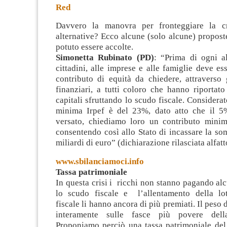
Red
Davvero la manovra per fronteggiare la c
alternative? Ecco alcune (solo alcune) propos
potuto essere accolte.
Simonetta Rubinato (PD)
: “Prima di ogni al
cittadini, alle imprese e alle famiglie deve es
contributo di equità da chiedere, attraverso 
finanziari, a tutti coloro che hanno riportato 
capitali sfruttando lo scudo fiscale. Considerat
minima Irpef è del 23%, dato atto che il 5
versato, chiediamo loro un contributo mini
consentendo così allo Stato di incassare la s
miliardi di euro” (dichiarazione rilasciata alfat
www.sbilanciamoci.info
Tassa patrimoniale
In questa crisi i ricchi non stanno pagando al
lo scudo fiscale e l’allentamento della lot
fiscale li hanno ancora di più premiati. Il peso d
interamente sulle fasce più povere dell
Proponiamo perciò una tassa patrimoniale del