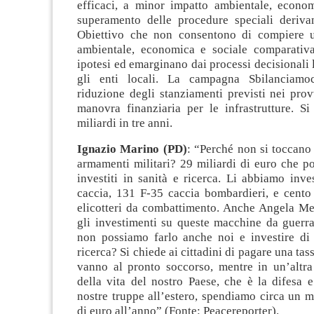
efficaci, a minor impatto ambientale, economi
superamento delle procedure speciali deriva
Obiettivo che non consentono di compiere u
ambientale, economica e sociale comparativa
ipotesi ed emarginano dai processi decisionali 
gli enti locali. La campagna Sbilanciamo
riduzione degli stanziamenti previsti nei pro
manovra finanziaria per le infrastrutture. Si
miliardi in tre anni.
Ignazio Marino (PD)
: “Perché non si toccano 
armamenti militari? 29 miliardi di euro che p
investiti in sanità e ricerca. Li abbiamo inves
caccia, 131 F-35 caccia bombardieri, e cent
elicotteri da combattimento. Anche Angela Mer
gli investimenti su queste macchine da guerra
non possiamo farlo anche noi e investire di 
ricerca? Si chiede ai cittadini di pagare una ta
vanno al pronto soccorso, mentre in un’altra 
della vita del nostro Paese, che è la difesa e
nostre truppe all’estero, spendiamo circa un 
di euro all’anno” (Fonte: Peacereporter).