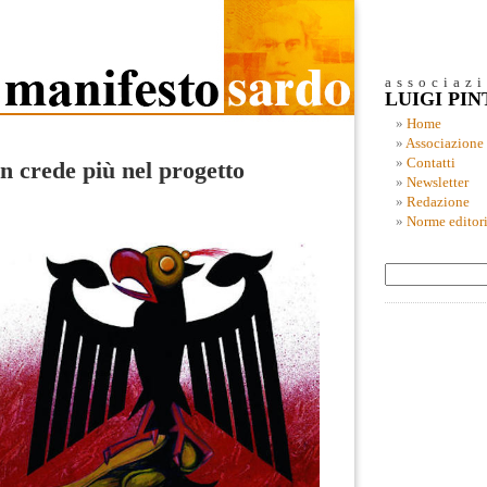
associaz
LUIGI PI
Home
Associazione
Contatti
 crede più nel progetto
Newsletter
Redazione
Norme editori