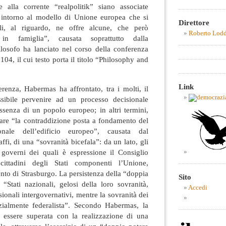
alla corrente “realpolitik” siano associate
 intorno al modello di Unione europea che si
Direttore
gli, al riguardo, ne offre alcune, che però
Roberto Lod
in famiglia”, causata soprattutto dalla
ilosofo ha lanciato nel corso della conferenza
104, il cui testo porta il titolo “Philosophy and
Link
renza, Habermas ha affrontato, tra i molti, il
ibile pervenire ad un processo decisionale
senza di un popolo europeo; in altri termini,
rare “la contraddizione posta a fondamento del
ionale dell’edificio europeo”, causata dal
fi, di una “sovranità bicefala”: da un lato, gli
o governi dei quali è espressione il Consiglio
 cittadini degli Stati componenti l’Unione,
ento di Strasburgo. La persistenza della “doppia
Sito
 “Stati nazionali, gelosi della loro sovranità,
Accedi
sionali intergovernativi, mentre la sovranità dei
zialmente federalista”. Secondo Habermas, la
 essere superata con la realizzazione di una