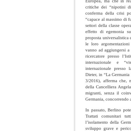
Europea, ma che in real
critiche dei “nipotini 
conferma della crisi po
“capace al massimo di fu
settori della classe op
effetto di egemonia s
proposta universalistica
le loro argomentazioni
vanno ad aggiungersi a q
ricercatore presso l’Is
internazionale e “vi
internazionale presso l
Dieter, in “La Germania
3/2016), afferma che, n
della Cancelliera Angela 
migranti, senza il coin
Germania, concorrendo a
In passato, Berlino pot
Trattati comunitari tu
l’isolamento della Germa
sviluppo grave e peric