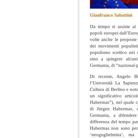
Gianfranco Sabattini
Da tempo si assiste al 
popoli europei dall’Europ
volte anche le proposte
dei movimenti populisti
populismo scettico nei c
sino a spingere alcuni
Germania, di “nazional-p
Di recente, Angelo Bol
l’Università La Sapienz
Cultura di Berlino e not
un significativo artico
Habermas”), nel quale co
di Jürgen Habermas, d
Germania, a difendere
differenza del tempo pas
Habermas non sono pens
‘neoguglielmina’, ma i