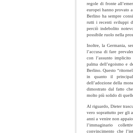
regole di fronte all’eme
europei hanno provato a b
Berlino ha sempre consider
rutti i recenti svilupp
perciò indebolito notev
possibile ruolo nella pr
Inoltre, la Germania, s
l’accusa di fare prevale
con l’assunto implicito
palma dell’egoismo e del
Berlino. Questo “ritorne
in quanto il principal
dell’adozione della mon
dimostrato dal fatto c
molto più solido di quell
Al riguardo, Dieter trascu
vero soprattutto per gli a
anni a venire non appaio
l’immaginario collet
convincimento che l’in