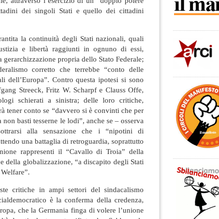
e, attraverso l’esercizio di un “doppio potere
tadini dei singoli Stati e quello dei cittadini
ntita la continuità degli Stati nazionali, quali
iustizia e libertà raggiunti in ognuno di essi,
a gerarchizzazione propria dello Stato Federale;
deralismo corretto che terrebbe “conto delle
rali dell’Europa”. Contro questa ipotesi si sono
olfgang Streeck, Fritz W. Scharpf e Clauss Offe,
iologi schierati a sinistra; delle loro critiche,
rà tener conto se “davvero si è convinti che per
 non basti tesserne le lodi”, anche se – osserva
sottrarsi alla sensazione che i “nipotini di
endo una battaglia di retroguardia, soprattutto
Unione rappresenti il “Cavallo di Troia” della
e della globalizzazione, “a discapito degli Stati
i Welfare”.
te critiche in ampi settori del sindacalismo
ocialdemocratico è la conferma della credenza,
ropa, che la Germania finga di volere l’unione