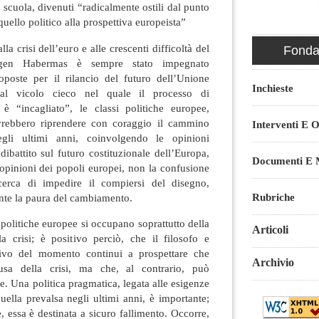
 scuola, divenuti “radicalmente ostili dal punto
quello politico alla prospettiva europeista”
la crisi dell’euro e alle crescenti difficoltà del
Fondaz
rgen Habermas è sempre stato impegnato
oposte per il rilancio del futuro dell’Unione
Inchieste
al vicolo cieco nel quale il processo di
i è “incagliato”, le classi politiche europee,
rebbero riprendere con coraggio il cammino
Interventi E O
negli ultimi anni, coinvolgendo le opinioni
ibattito sul futuro costituzionale dell’Europa,
Documenti E M
opinioni dei popoli europei, non la confusione
cerca di impedire il compiersi del disegno,
Rubriche
nte la paura del cambiamento.
 politiche europee si occupano soprattutto della
Articoli
la crisi; è positivo perciò, che il filosofo e
ativo del momento continui a prospettare che
Archivio
sa della crisi, ma che, al contrario, può
e. Una politica pragmatica, legata alle esigenze
uella prevalsa negli ultimi anni, è importante;
, essa è destinata a sicuro fallimento. Occorre,