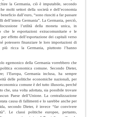
chire la Germania, ciò è imputabile, secondo
 che molti settori della società e dell’economia
beneficio dall’euro, “sono riusciti a far passare
elli dell’intera Germania”. La Germania, perciò,
scussione l’utilità della moneta unica, in
to che le esportazioni extracomunitarie e le
 per effetto dell’esportazione dei capitali verso
ché potessero finanziare le loro importazioni di
più ricca la Germania, piuttosto l’hanno
 ruolo egemonico della Germania vorrebbero che
 politica economica comune. Secondo Dieter,
re; l’Europa, Germania inclusa, ha sempre
neità delle politiche economiche nazionali, per
a economica comune è del tutto illusoria, perché
o che, una volta adottata, sia possibile trovare
ascun Paese dell’Unione. La centralizzazione
stata causa di fallimenti e lo sarebbe anche per
ida, secondo Dieter, è invece “far convivere
tà”. Le classi politiche europee, pertanto,