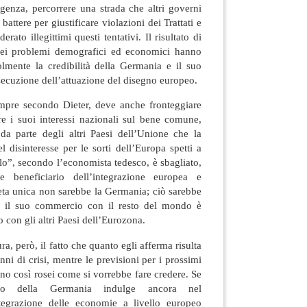
rgenza, percorrere una strada che altri governi
attere per giustificare violazioni dei Trattati e
ato illegittimi questi tentativi. Il risultato di
i dei problemi demografici ed economici hanno
olmente la credibilità della Germania e il suo
osecuzione dell’attuazione del disegno europeo.
empre secondo Dieter, deve anche fronteggiare
re i suoi interessi nazionali sul bene comune,
 da parte degli altri Paesi dell’Unione che la
 disinteresse per le sorti dell’Europa spetti a
llo”, secondo l’economista tedesco, è sbagliato,
e beneficiario dell’integrazione europea e
eta unica non sarebbe la Germania; ciò sarebbe
he il suo commercio con il resto del mondo è
o con gli altri Paesi dell’Eurozona.
ra, però, il fatto che quanto egli afferma risulta
nni di crisi, mentre le previsioni per i prossimi
no così rosei come si vorrebbe fare credere. Se
tivo della Germania indulge ancora nel
tegrazione delle economie a livello europeo