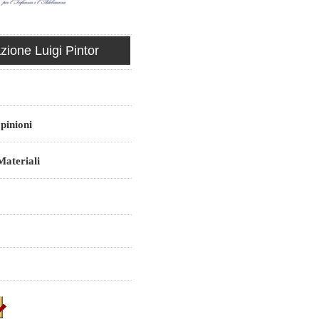
ione Luigi Pintor
pinioni
ateriali