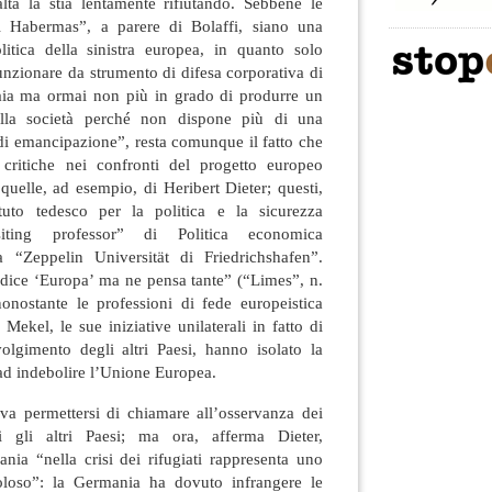
tà la stia lentamente rifiutando. Sebbene le
di Habermas”, a parere di Bolaffi, siano una
litica della sinistra europea, in quanto solo
nzionare da strumento di difesa corporativa di
eraia ma ormai non più in grado di produrre un
ulla società perché non dispone più di una
 di emancipazione”, resta comunque il fatto che
 critiche nei confronti del progetto europeo
uelle, ad esempio, di Heribert Dieter; questi,
tituto tedesco per la politica e la sicurezza
siting professor” di Politica economica
a “Zeppelin Universität di Friedrichshafen”.
 dice ‘Europa’ ma ne pensa tante” (“Limes”, n.
onostante le professioni di fede europeistica
Mekel, le sue iniziative unilaterali in fatto di
volgimento degli altri Paesi, hanno isolato la
d indebolire l’Unione Europea.
eva permettersi di chiamare all’osservanza dei
tti gli altri Paesi; ma ora, afferma Dieter,
nia “nella crisi dei rifugiati rappresenta uno
oloso”: la Germania ha dovuto infrangere le