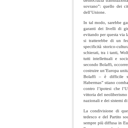
democrazia transnazional
sovrano”: quello dei cit
dell’Unione.
In tal modo, sarebbe gara
garanti dei livelli di g
evitando per questa via l
si tratterebbe di un fe
specificità storico-cultu
schierati, tra i tanti, W
tutti intellettuali e soc
secondo Bolaffi, occorre
costruire un’Europa unita
Bolaffi – è difficile 
Habermas” stiano combatt
contro l’ipotesi che l’
vittoria del neoliberismo 
nazionali e dei sistemi d
La condivisione di ques
tedesco e del Partito s
sempre più diffusa in Eu