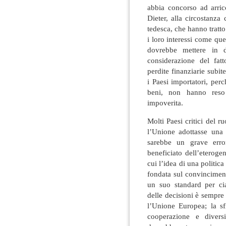
abbia concorso ad arric
Dieter, alla circostanza
tedesca, che hanno tratto 
i loro interessi come qu
dovrebbe mettere in di
considerazione del fat
perdite finanziarie subite
i Paesi importatori, per
beni, non hanno reso 
impoverita.
Molti Paesi critici del
l’Unione adottasse una
sarebbe un grave erro
beneficiato dell’eteroge
cui l’idea di una politic
fondata sul convinciment
un suo standard per ci
delle decisioni è sempre 
l’Unione Europea; la sf
cooperazione e diversi