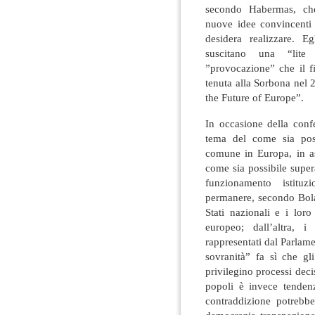
secondo Habermas, che 
nuove idee convincenti
desidera realizzare. E
suscitano una “lite 
”provocazione” che il f
tenuta alla Sorbona nel 2
the Future of Europe”.
In occasione della confe
tema del come sia poss
comune in Europa, in as
come sia possibile supe
funzionamento istituz
permanere, secondo Bolaf
Stati nazionali e i lor
europeo; dall’altra, i
rappresentati dal Parlam
sovranità” fa sì che gli
privilegino processi deci
popoli è invece tenden
contraddizione potrebbe