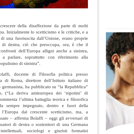
crescere della disaffezione da parte di molti
a. Inizialmente lo scetticismo e le critiche, e a
 di una fuoriuscita dall’Unione, erano proprie
 di destra
; ciò che preoccupa, ora, è che il
onfronti dell’Europa alligni anche a sinistra,
 a parlare, soprattutto con riferimento alla
opulismo di sinistra”.
affi, docente di Filosofia politica presso
a di Roma, direttore dell’Istituto italiano di
o germanista, ha pubblicato su “la Repubblica”
lo, (“La deriva antieuropea dei ‘nipotini’ di
mmenta l’ultima battaglia teorica e filosofica
a sempre impegnato, dentro e fuori della
 l’Europa dal crescente scetticismo, ma, a
sato – afferma Bolaffi – oggi gli avversari di
atori di destra o sostenitori di una Germana
ntellettuali, sociologi e giuristi formatisi