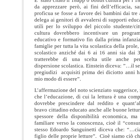
E’ stato citato il 18app o bonus cultura per i 1
da apprezzare però, ai fini dell’efficacia, s
proficua se fosse a favore dei bambini dai tre 
delega ai genitori di avvalersi di supporti educ
utili per lo sviluppo del piccolo studente/ci
cultura dovrebbero incentivare un progra
educativo e formativo fin dalla prima infanzi
famiglie per tutta la vita scolastica della prole,
scolastico anziché dai 6 ai 16 anni sia dai 3
tratterebbe di una scelta utile anche pe
dispersione scolastica. Einstein diceva: ”…il 
pregiudizi acquisiti prima dei diciotto anni 
mio modo di essere”.
L’affermazione del noto scienziato suggerisce, f
che l’educazione, di cui la lettura è una com
dovrebbe prescindere dal reddito e quant’a
bravo cittadino educato anche alle buone lettur
spessore della disponibilità economica, ma
familiare verso la conoscenza, cioè il “consu
stesso Edoardo Sanguinetti diceva che: “…ci
figlio delle proprie letture”. Cioè siamo ciò c