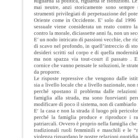
Riguarda la politica, riguarda le istituzioni. L
mai neutre, anzi storicamente sono sempre 
strumenti privilegiati di perpetuazione del pote
Oriente come in Occidente. E’ solo dal 1996 
sessuale viene considerata un reato contro l
contro la morale, diciassette anni fa, non un sec
E’ un nodo intricato di passioni vecchie, che ri
di scavo nel profondo, in quell’intreccio di stor
desideri scritti sul corpo e di quella modernità
ma non spazza via tout-court il passato . E
cornice che vanno pensate le soluzioni, le strate
da proporre.
Le risposte repressive che vengono dalle istitu
sia a livello locale che a livello nazionale, non 
perché spostano il problema dalle relazioni
famiglia alla strada, ma sono fuorvianti pe
modificare di poco il sistema, non di cambiarlo
E‘ la casa e non la strada il luogo più pericolo
perché la famiglia produce e riproduce i ra
patriarcali. Ovvero è proprio nella famiglia che
tradizionali ruoli femminili e maschili e le “
violenza riguardano le nostre relazioni quotidia