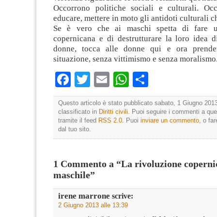
Occorrono politiche sociali e culturali. Occ
educare, mettere in moto gli antidoti culturali 
Se è vero che ai maschi spetta di fare u
copernicana e di destrutturare la loro idea d
donne, tocca alle donne qui e ora prend
situazione, senza vittimismo e senza moralismo
Facebook
Twitter
Email
WhatsApp
Condividi
Questo articolo è stato pubblicato sabato, 1 Giugno 2013
classificato in
Diritti civili
. Puoi seguire i commenti a que
tramite il feed
RSS 2.0
. Puoi
inviare un commento
, o fa
dal tuo sito.
1 Commento a “La rivoluzione coperni
maschile”
irene marrone
scrive:
2 Giugno 2013 alle 13:39