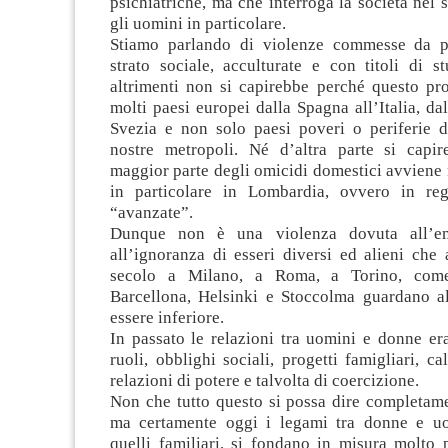
psichiatriche, ma che interroga la società nel
gli uomini in particolare.
Stiamo parlando di violenze commesse da p
strato sociale, acculturate e con titoli di s
altrimenti non si capirebbe perché questo pr
molti paesi europei dalla Spagna all’Italia, dal
Svezia e non solo paesi poveri o periferie 
nostre metropoli. Né d’altra parte si capi
maggior parte degli omicidi domestici avviene n
in particolare in Lombardia, ovvero in reg
“avanzate”.
Dunque non è una violenza dovuta all’em
all’ignoranza di esseri diversi ed alieni che
secolo a Milano, a Roma, a Torino, com
Barcellona, Helsinki e Stoccolma guardano 
essere inferiore.
In passato le relazioni tra uomini e donne er
ruoli, obblighi sociali, progetti famigliari, ca
relazioni di potere e talvolta di coercizione.
Non che tutto questo si possa dire completam
ma certamente oggi i legami tra donne e uo
quelli familiari, si fondano in misura molto 